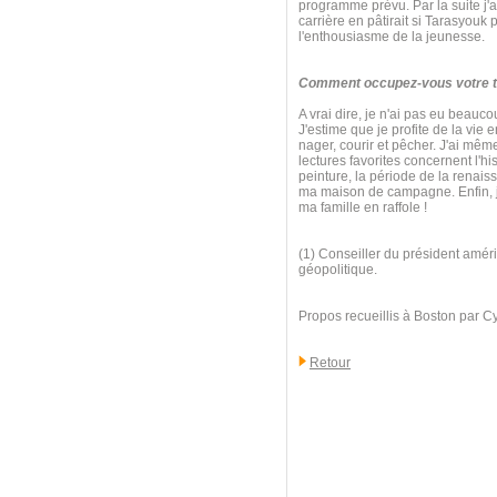
programme prévu. Par la suite j'ai
carrière en pâtirait si Tarasyouk
l'enthousiasme de la jeunesse.
Comment occupez-vous votre te
A vrai dire, je n'ai pas eu beauc
J'estime que je profite de la vie 
nager, courir et pêcher. J'ai mê
lectures favorites concernent l'his
peinture, la période de la renaiss
ma maison de campagne. Enfin, j'
ma famille en raffole !
(1) Conseiller du président améri
géopolitique.
Propos recueillis à Boston par C
Retour