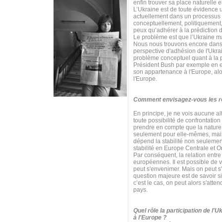
enfin trouver sa place naturelle 
L’Ukraine est de toute évidence 
actuellement dans un processus 
conceptuellement, politiquement,
peux qu’adhérer à la prédiction d
Le problème est que l’Ukraine m
Nous nous trouvons encore dans 
perspective d'adhésion de l'Ukrai
problème conceptuel quant à la p
Président Bush par exemple en est
son appartenance à l'Europe, alor
l'Europe.
Comment envisagez-vous les rel
En principe, je ne vois aucune al
toute possibilité de confrontatio
prendre en compte que la nature e
seulement pour elle-mêmes, mais 
dépend la stabilité non seulemen
stabilité en Europe Centrale et O
Par conséquent, la relation entre 
européennes. Il est possible de v
peut s'envenimer. Mais on peut s
question majeure est de savoir s
c’est le cas, on peut alors s'at
pays.
Quel rôle la participation de l'
à l'Europe ?