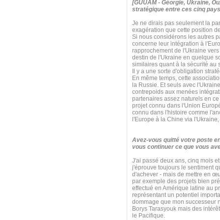
[GUUAM - Géorgie, Ukraine, Ouz
stratégique entre ces cinq pays
Je ne dirais pas seulement la par
exagération que cette position d
Si nous considérons les autres 
concerne leur intégration à l'Eur
rapprochement de l'Ukraine vers l
destin de l'Ukraine en quelque
similaires quant à la sécurité a
Il y a une sorte d'obligation str
En même temps, cette association s
la Russie. Et seuls avec l'Ukrain
contrepoids aux menées intégrati
partenaires assez naturels en ce q
projet connu dans l'Union Euro
connu dans l'histoire comme l'anci
l'Europe à la Chine via l'Ukraine
Avez-vous quitté votre poste e
vous continuer ce que vous ave
J'ai passé deux ans, cinq mois et
j'éprouve toujours le sentiment 
d'achever - mais de mettre en œu
par exemple des projets bien pré
effectué en Amérique latine au pr
représentant un potentiel import
dommage que mon successeur n'ait 
Borys Tarasyouk mais des intérêt
le Pacifique.