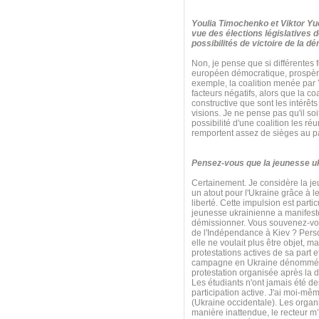
Youlia Timochenko et Viktor Yuc
vue des élections législatives 
possibilités de victoire de la d
Non, je pense que si différentes f
européen démocratique, prospère
exemple, la coalition menée par Y
facteurs négatifs, alors que la c
constructive que sont les intérêts
visions. Je ne pense pas qu'il so
possibilité d'une coalition les r
remportent assez de sièges au p
Pensez-vous que la jeunesse ukra
Certainement. Je considère la j
un atout pour l'Ukraine grâce à le
liberté. Cette impulsion est par
jeunesse ukrainienne a manifesté
démissionner. Vous souvenez-vous
de l'Indépendance à Kiev ? Perso
elle ne voulait plus être objet, 
protestations actives de sa part e
campagne en Ukraine dénommée « P
protestation organisée après la d
Les étudiants n'ont jamais été d
participation active. J'ai moi-m
(Ukraine occidentale). Les organi
manière inattendue, le recteur m’a