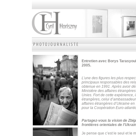
Entretien avec Borys Tarasyouk
2005.
L’une des figures les plus respe
principaux responsables des rela
obtenue en 1991. Après avoir déb
Ministère des affaires étrangère
Unies.
Fort de cette expérience, 
étrangères, celui d’ambassadeur
affaires étrangères d’Ukraine en 1
pour la Coopération Euro-atlanti
Partagez-vous la vision de Zbig
frontières orientales de l'Ukrai
Je pense que c’est le seul et le 