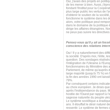
Oui, j'avais des projets en poli
de les mener à bien. Aussi, j'ép
fondant l'Institut pour la Coopérat
plus large public les vertus de l'
d'obtenir le soutien de la sociét
fonctionne le système dans les d
alors, votre politique peut rempo
dans le domaine de la politique é
dirige les affaires étrangères. N
ne peux pas suivre les directives
Pensez-vous qu'il y ait un fossé
conscience des relations intern
Oui ! Il y a naturellement des diff
la société. D'après moi, l'élite, 
question. Des sondages réalisés 
l'intégration de l'Ukraine à l'E
fonctionnaires du Ministère des 
Parlement, de même qu'auprès de
large majorité (jusqu'à 75 %) en
la fin des années 1990 ont laissé
79%.
Par conséquent certains indicate
au choix européen. Je dirais que 
après l'indépendance du pays. Mai
hostile de l'Ouest par rapport à l
sagesse naturelle du peuple ukr
Le système soviétique a éradiqué 
ans. Il étouffait le désir naturel 
ressentir. Le système de fermes c