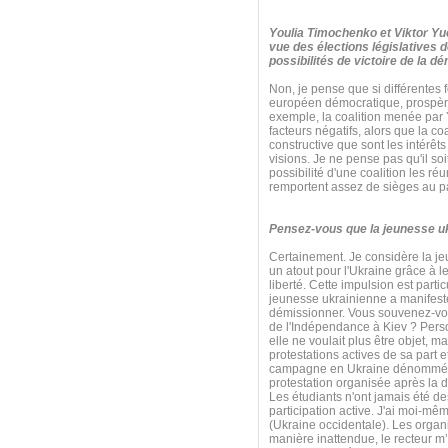
Youlia Timochenko et Viktor Yuc
vue des élections législatives 
possibilités de victoire de la d
Non, je pense que si différentes f
européen démocratique, prospère
exemple, la coalition menée par Y
facteurs négatifs, alors que la c
constructive que sont les intérêts
visions. Je ne pense pas qu'il so
possibilité d'une coalition les r
remportent assez de sièges au p
Pensez-vous que la jeunesse ukra
Certainement. Je considère la j
un atout pour l'Ukraine grâce à le
liberté. Cette impulsion est par
jeunesse ukrainienne a manifesté
démissionner. Vous souvenez-vous
de l'Indépendance à Kiev ? Perso
elle ne voulait plus être objet, 
protestations actives de sa part e
campagne en Ukraine dénommée « P
protestation organisée après la d
Les étudiants n'ont jamais été d
participation active. J'ai moi-m
(Ukraine occidentale). Les organi
manière inattendue, le recteur m’a