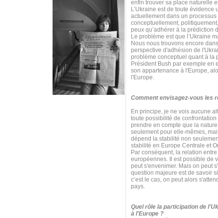
enfin trouver sa place naturelle 
L’Ukraine est de toute évidence 
actuellement dans un processus 
conceptuellement, politiquement,
peux qu’adhérer à la prédiction d
Le problème est que l’Ukraine m
Nous nous trouvons encore dans 
perspective d'adhésion de l'Ukrai
problème conceptuel quant à la p
Président Bush par exemple en est
son appartenance à l'Europe, alor
l'Europe.
Comment envisagez-vous les rel
En principe, je ne vois aucune al
toute possibilité de confrontatio
prendre en compte que la nature e
seulement pour elle-mêmes, mais 
dépend la stabilité non seulemen
stabilité en Europe Centrale et O
Par conséquent, la relation entre 
européennes. Il est possible de v
peut s'envenimer. Mais on peut s
question majeure est de savoir s
c’est le cas, on peut alors s'at
pays.
Quel rôle la participation de l'
à l'Europe ?