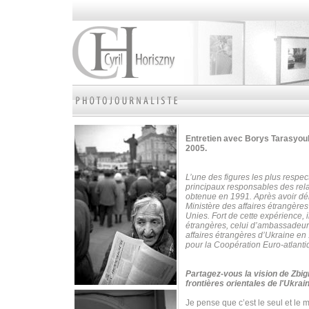
Entretien avec Borys Tarasyouk
2005.
L’une des figures les plus respe
principaux responsables des rela
obtenue en 1991. Après avoir déb
Ministère des affaires étrangère
Unies.
Fort de cette expérience, 
étrangères, celui d’ambassadeur
affaires étrangères d’Ukraine en 1
pour la Coopération Euro-atlanti
Partagez-vous la vision de Zbig
frontières orientales de l'Ukrai
Je pense que c’est le seul et le 