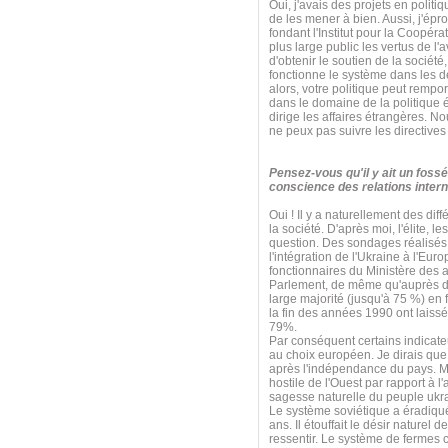
Oui, j'avais des projets en poli
de les mener à bien. Aussi, j'ép
fondant l'Institut pour la Coopérat
plus large public les vertus de l'
d'obtenir le soutien de la sociét
fonctionne le système dans les d
alors, votre politique peut rempo
dans le domaine de la politique é
dirige les affaires étrangères. N
ne peux pas suivre les directives
Pensez-vous qu'il y ait un fossé
conscience des relations intern
Oui ! Il y a naturellement des diff
la société. D'après moi, l'élite, 
question. Des sondages réalisés 
l'intégration de l'Ukraine à l'E
fonctionnaires du Ministère des 
Parlement, de même qu'auprès de
large majorité (jusqu'à 75 %) en
la fin des années 1990 ont laissé
79%.
Par conséquent certains indicate
au choix européen. Je dirais que 
après l'indépendance du pays. Mai
hostile de l'Ouest par rapport à l
sagesse naturelle du peuple ukr
Le système soviétique a éradiqué 
ans. Il étouffait le désir naturel 
ressentir. Le système de fermes c