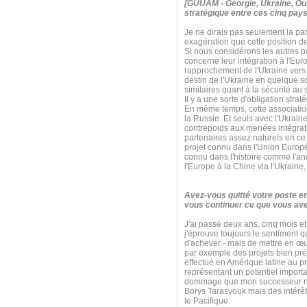
[GUUAM - Géorgie, Ukraine, Ouz
stratégique entre ces cinq pays
Je ne dirais pas seulement la par
exagération que cette position d
Si nous considérons les autres 
concerne leur intégration à l'Eur
rapprochement de l'Ukraine vers l
destin de l'Ukraine en quelque
similaires quant à la sécurité a
Il y a une sorte d'obligation str
En même temps, cette association s
la Russie. Et seuls avec l'Ukrain
contrepoids aux menées intégrati
partenaires assez naturels en ce q
projet connu dans l'Union Euro
connu dans l'histoire comme l'anci
l'Europe à la Chine via l'Ukraine
Avez-vous quitté votre poste e
vous continuer ce que vous ave
J'ai passé deux ans, cinq mois et
j'éprouve toujours le sentiment 
d'achever - mais de mettre en œu
par exemple des projets bien pré
effectué en Amérique latine au pr
représentant un potentiel import
dommage que mon successeur n'ait 
Borys Tarasyouk mais des intérêt
le Pacifique.