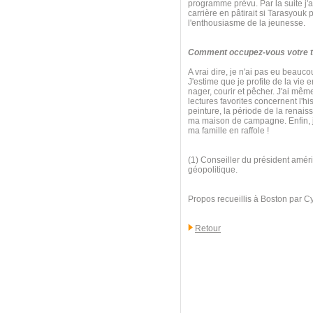
programme prévu. Par la suite j'ai
carrière en pâtirait si Tarasyouk
l'enthousiasme de la jeunesse.
Comment occupez-vous votre te
A vrai dire, je n'ai pas eu beauc
J'estime que je profite de la vie 
nager, courir et pêcher. J'ai mê
lectures favorites concernent l'his
peinture, la période de la renaiss
ma maison de campagne. Enfin, j'
ma famille en raffole !
(1) Conseiller du président améri
géopolitique.
Propos recueillis à Boston par C
Retour