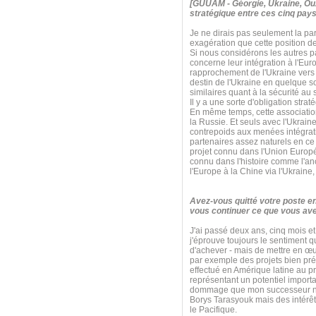
[GUUAM - Géorgie, Ukraine, Ouz
stratégique entre ces cinq pays
Je ne dirais pas seulement la par
exagération que cette position d
Si nous considérons les autres 
concerne leur intégration à l'Eur
rapprochement de l'Ukraine vers l
destin de l'Ukraine en quelque
similaires quant à la sécurité a
Il y a une sorte d'obligation str
En même temps, cette association s
la Russie. Et seuls avec l'Ukrain
contrepoids aux menées intégrati
partenaires assez naturels en ce q
projet connu dans l'Union Euro
connu dans l'histoire comme l'anci
l'Europe à la Chine via l'Ukraine
Avez-vous quitté votre poste e
vous continuer ce que vous ave
J'ai passé deux ans, cinq mois et
j'éprouve toujours le sentiment 
d'achever - mais de mettre en œu
par exemple des projets bien pré
effectué en Amérique latine au pr
représentant un potentiel import
dommage que mon successeur n'ait 
Borys Tarasyouk mais des intérêt
le Pacifique.