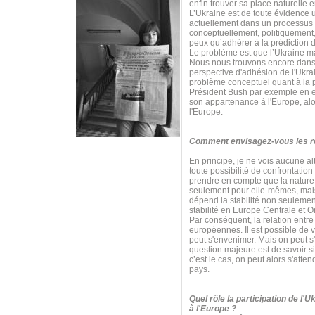
enfin trouver sa place naturelle 
L’Ukraine est de toute évidence 
actuellement dans un processus 
conceptuellement, politiquement,
peux qu’adhérer à la prédiction d
Le problème est que l’Ukraine m
Nous nous trouvons encore dans 
perspective d'adhésion de l'Ukrai
problème conceptuel quant à la p
Président Bush par exemple en est
son appartenance à l'Europe, alor
l'Europe.
Comment envisagez-vous les rel
En principe, je ne vois aucune al
toute possibilité de confrontatio
prendre en compte que la nature e
seulement pour elle-mêmes, mais 
dépend la stabilité non seulemen
stabilité en Europe Centrale et O
Par conséquent, la relation entre 
européennes. Il est possible de v
peut s'envenimer. Mais on peut s
question majeure est de savoir s
c’est le cas, on peut alors s'at
pays.
Quel rôle la participation de l'
à l'Europe ?