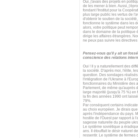
Oui, j'avais des projets en poli
de les mener à bien. Aussi, j'ép
fondant l'Institut pour la Coopérat
plus large public les vertus de l'
d'obtenir le soutien de la sociét
fonctionne le système dans les d
alors, votre politique peut rempo
dans le domaine de la politique é
dirige les affaires étrangères. N
ne peux pas suivre les directives
Pensez-vous qu'il y ait un fossé
conscience des relations intern
Oui ! Il y a naturellement des diff
la société. D'après moi, l'élite, 
question. Des sondages réalisés 
l'intégration de l'Ukraine à l'E
fonctionnaires du Ministère des 
Parlement, de même qu'auprès de
large majorité (jusqu'à 75 %) en
la fin des années 1990 ont laissé
79%.
Par conséquent certains indicate
au choix européen. Je dirais que 
après l'indépendance du pays. Mai
hostile de l'Ouest par rapport à l
sagesse naturelle du peuple ukr
Le système soviétique a éradiqué 
ans. Il étouffait le désir naturel 
ressentir. Le système de fermes c