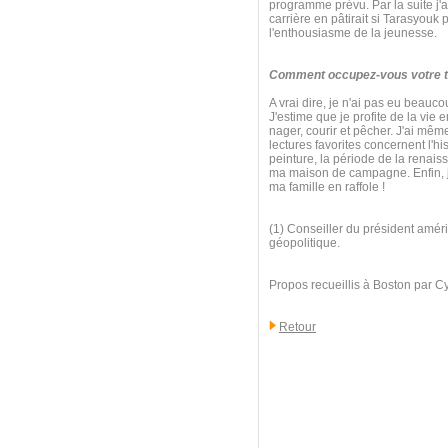
programme prévu. Par la suite j'ai
carrière en pâtirait si Tarasyouk
l'enthousiasme de la jeunesse.
Comment occupez-vous votre te
A vrai dire, je n'ai pas eu beauc
J'estime que je profite de la vie 
nager, courir et pêcher. J'ai mê
lectures favorites concernent l'his
peinture, la période de la renaiss
ma maison de campagne. Enfin, j'
ma famille en raffole !
(1) Conseiller du président améri
géopolitique.
Propos recueillis à Boston par C
Retour