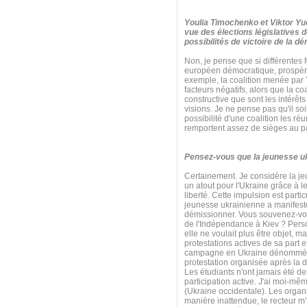
Youlia Timochenko et Viktor Yuc
vue des élections législatives 
possibilités de victoire de la d
Non, je pense que si différentes f
européen démocratique, prospère
exemple, la coalition menée par Y
facteurs négatifs, alors que la c
constructive que sont les intérêts
visions. Je ne pense pas qu'il so
possibilité d'une coalition les r
remportent assez de sièges au p
Pensez-vous que la jeunesse ukra
Certainement. Je considère la j
un atout pour l'Ukraine grâce à le
liberté. Cette impulsion est par
jeunesse ukrainienne a manifesté
démissionner. Vous souvenez-vous
de l'Indépendance à Kiev ? Perso
elle ne voulait plus être objet, 
protestations actives de sa part e
campagne en Ukraine dénommée « P
protestation organisée après la d
Les étudiants n'ont jamais été d
participation active. J'ai moi-m
(Ukraine occidentale). Les organi
manière inattendue, le recteur m’a