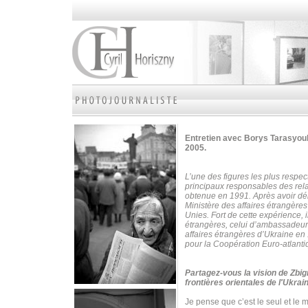
Entretien avec Borys Tarasyouk
2005.
L’une des figures les plus respe
principaux responsables des rela
obtenue en 1991. Après avoir déb
Ministère des affaires étrangère
Unies.
Fort de cette expérience, 
étrangères, celui d’ambassadeur
affaires étrangères d’Ukraine en 1
pour la Coopération Euro-atlanti
Partagez-vous la vision de Zbig
frontières orientales de l'Ukrai
Je pense que c’est le seul et le 