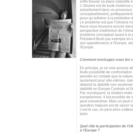
enfin trouver sa place naturelle 
L’Ukraine est de toute évidence 
actuellement dans un processus 
conceptuellement, politiquement,
peux qu’adhérer à la prédiction d
Le problème est que l’Ukraine m
Nous nous trouvons encore dans 
perspective d'adhésion de l'Ukrai
problème conceptuel quant à la p
Président Bush par exemple en est
son appartenance à l'Europe, alor
l'Europe.
Comment envisagez-vous les rel
En principe, je ne vois aucune al
toute possibilité de confrontatio
prendre en compte que la nature e
seulement pour elle-mêmes, mais 
dépend la stabilité non seulemen
stabilité en Europe Centrale et O
Par conséquent, la relation entre 
européennes. Il est possible de v
peut s'envenimer. Mais on peut s
question majeure est de savoir s
c’est le cas, on peut alors s'at
pays.
Quel rôle la participation de l'
à l'Europe ?