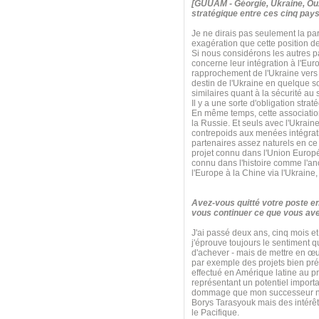
[GUUAM - Géorgie, Ukraine, Ouz
stratégique entre ces cinq pays
Je ne dirais pas seulement la par
exagération que cette position d
Si nous considérons les autres 
concerne leur intégration à l'Eur
rapprochement de l'Ukraine vers l
destin de l'Ukraine en quelque
similaires quant à la sécurité a
Il y a une sorte d'obligation str
En même temps, cette association s
la Russie. Et seuls avec l'Ukrain
contrepoids aux menées intégrati
partenaires assez naturels en ce q
projet connu dans l'Union Euro
connu dans l'histoire comme l'anci
l'Europe à la Chine via l'Ukraine
Avez-vous quitté votre poste e
vous continuer ce que vous ave
J'ai passé deux ans, cinq mois et
j'éprouve toujours le sentiment 
d'achever - mais de mettre en œu
par exemple des projets bien pré
effectué en Amérique latine au pr
représentant un potentiel import
dommage que mon successeur n'ait 
Borys Tarasyouk mais des intérêt
le Pacifique.