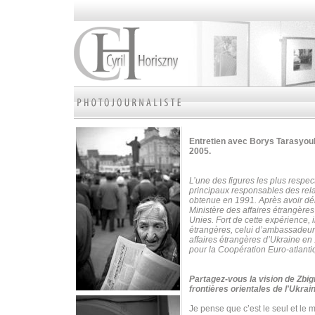
Entretien avec Borys Tarasyouk
2005.
L’une des figures les plus respe
principaux responsables des rela
obtenue en 1991. Après avoir déb
Ministère des affaires étrangère
Unies.
Fort de cette expérience, 
étrangères, celui d’ambassadeur
affaires étrangères d’Ukraine en 1
pour la Coopération Euro-atlanti
Partagez-vous la vision de Zbig
frontières orientales de l'Ukrai
Je pense que c’est le seul et le 