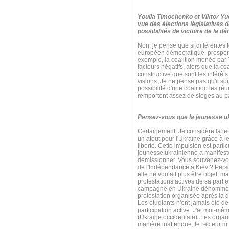
Youlia Timochenko et Viktor Yuc
vue des élections législatives 
possibilités de victoire de la d
Non, je pense que si différentes f
européen démocratique, prospère
exemple, la coalition menée par Y
facteurs négatifs, alors que la c
constructive que sont les intérêts
visions. Je ne pense pas qu'il so
possibilité d'une coalition les r
remportent assez de sièges au p
Pensez-vous que la jeunesse ukra
Certainement. Je considère la j
un atout pour l'Ukraine grâce à le
liberté. Cette impulsion est par
jeunesse ukrainienne a manifesté
démissionner. Vous souvenez-vous
de l'Indépendance à Kiev ? Perso
elle ne voulait plus être objet, 
protestations actives de sa part e
campagne en Ukraine dénommée « P
protestation organisée après la d
Les étudiants n'ont jamais été d
participation active. J'ai moi-m
(Ukraine occidentale). Les organi
manière inattendue, le recteur m’a