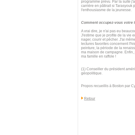
programme prévu. Par la suite j'ai
carrière en pâtirait si Tarasyouk
l'enthousiasme de la jeunesse.
Comment occupez-vous votre te
A vrai dire, je n'ai pas eu beauc
J'estime que je profite de la vie 
nager, courir et pêcher. J'ai mê
lectures favorites concernent l'his
peinture, la période de la renaiss
ma maison de campagne. Enfin, j'
ma famille en raffole !
(1) Conseiller du président améri
géopolitique.
Propos recueillis à Boston par C
Retour