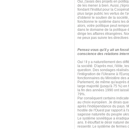
Oui, j'avais des projets en poli
de les mener à bien. Aussi, j'ép
fondant l'Institut pour la Coopérat
plus large public les vertus de l'
d'obtenir le soutien de la sociét
fonctionne le système dans les d
alors, votre politique peut rempo
dans le domaine de la politique é
dirige les affaires étrangères. N
ne peux pas suivre les directives
Pensez-vous qu'il y ait un fossé
conscience des relations intern
Oui ! Il y a naturellement des diff
la société. D'après moi, l'élite, 
question. Des sondages réalisés 
l'intégration de l'Ukraine à l'E
fonctionnaires du Ministère des 
Parlement, de même qu'auprès de
large majorité (jusqu'à 75 %) en
la fin des années 1990 ont laissé
79%.
Par conséquent certains indicate
au choix européen. Je dirais que 
après l'indépendance du pays. Mai
hostile de l'Ouest par rapport à l
sagesse naturelle du peuple ukr
Le système soviétique a éradiqué 
ans. Il étouffait le désir naturel 
ressentir. Le système de fermes c