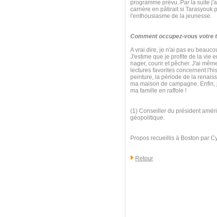
programme prévu. Par la suite j'ai
carrière en pâtirait si Tarasyouk
l'enthousiasme de la jeunesse.
Comment occupez-vous votre te
A vrai dire, je n'ai pas eu beauc
J'estime que je profite de la vie 
nager, courir et pêcher. J'ai mê
lectures favorites concernent l'his
peinture, la période de la renaiss
ma maison de campagne. Enfin, j'
ma famille en raffole !
(1) Conseiller du président améri
géopolitique.
Propos recueillis à Boston par C
Retour