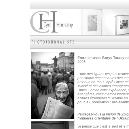
Entretien avec Borys Tarasyouk
2005.
L’une des figures les plus respe
principaux responsables des rela
obtenue en 1991. Après avoir déb
Ministère des affaires étrangère
Unies.
Fort de cette expérience, 
étrangères, celui d’ambassadeur
affaires étrangères d’Ukraine en 1
pour la Coopération Euro-atlanti
Partagez-vous la vision de Zbig
frontières orientales de l'Ukrai
Je pense que c’est le seul et le 