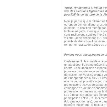
Youlia Timochenko et Viktor Yuc
vue des élections législatives 
possibilités de victoire de la d
Non, je pense que si différentes f
européen démocratique, prospère
exemple, la coalition menée par Y
facteurs négatifs, alors que la c
constructive que sont les intérêts
visions. Je ne pense pas qu'il so
possibilité d'une coalition les r
remportent assez de sièges au p
Pensez-vous que la jeunesse ukra
Certainement. Je considère la j
un atout pour l'Ukraine grâce à le
liberté. Cette impulsion est par
jeunesse ukrainienne a manifesté
démissionner. Vous souvenez-vous
de l'Indépendance à Kiev ? Perso
elle ne voulait plus être objet, 
protestations actives de sa part e
campagne en Ukraine dénommée « P
protestation organisée après la d
Les étudiants n'ont jamais été d
participation active. J'ai moi-m
(Ukraine occidentale). Les organi
manière inattendue, le recteur m’a