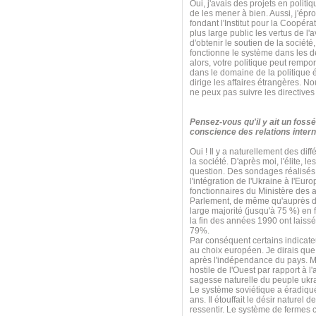
Oui, j'avais des projets en poli
de les mener à bien. Aussi, j'ép
fondant l'Institut pour la Coopérat
plus large public les vertus de l'
d'obtenir le soutien de la sociét
fonctionne le système dans les d
alors, votre politique peut rempo
dans le domaine de la politique é
dirige les affaires étrangères. N
ne peux pas suivre les directives
Pensez-vous qu'il y ait un fossé
conscience des relations intern
Oui ! Il y a naturellement des diff
la société. D'après moi, l'élite, 
question. Des sondages réalisés 
l'intégration de l'Ukraine à l'E
fonctionnaires du Ministère des 
Parlement, de même qu'auprès de
large majorité (jusqu'à 75 %) en
la fin des années 1990 ont laissé
79%.
Par conséquent certains indicate
au choix européen. Je dirais que 
après l'indépendance du pays. Mai
hostile de l'Ouest par rapport à l
sagesse naturelle du peuple ukr
Le système soviétique a éradiqué 
ans. Il étouffait le désir naturel 
ressentir. Le système de fermes c