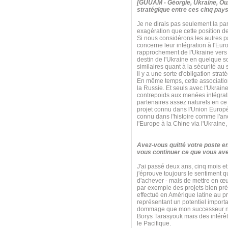
[GUUAM - Géorgie, Ukraine, Ouz
stratégique entre ces cinq pays
Je ne dirais pas seulement la par
exagération que cette position d
Si nous considérons les autres 
concerne leur intégration à l'Eur
rapprochement de l'Ukraine vers l
destin de l'Ukraine en quelque
similaires quant à la sécurité a
Il y a une sorte d'obligation str
En même temps, cette association s
la Russie. Et seuls avec l'Ukrain
contrepoids aux menées intégrati
partenaires assez naturels en ce q
projet connu dans l'Union Euro
connu dans l'histoire comme l'anci
l'Europe à la Chine via l'Ukraine
Avez-vous quitté votre poste e
vous continuer ce que vous ave
J'ai passé deux ans, cinq mois et
j'éprouve toujours le sentiment 
d'achever - mais de mettre en œu
par exemple des projets bien pré
effectué en Amérique latine au pr
représentant un potentiel import
dommage que mon successeur n'ait 
Borys Tarasyouk mais des intérêt
le Pacifique.