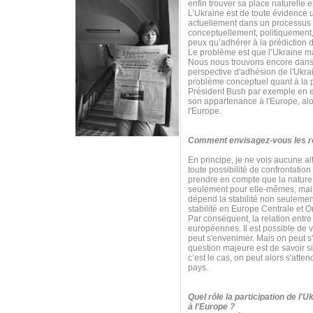
enfin trouver sa place naturelle 
L’Ukraine est de toute évidence 
actuellement dans un processus 
conceptuellement, politiquement,
peux qu’adhérer à la prédiction d
Le problème est que l’Ukraine m
Nous nous trouvons encore dans 
perspective d'adhésion de l'Ukrai
problème conceptuel quant à la p
Président Bush par exemple en est
son appartenance à l'Europe, alor
l'Europe.
Comment envisagez-vous les rel
En principe, je ne vois aucune al
toute possibilité de confrontatio
prendre en compte que la nature e
seulement pour elle-mêmes, mais 
dépend la stabilité non seulemen
stabilité en Europe Centrale et O
Par conséquent, la relation entre 
européennes. Il est possible de v
peut s'envenimer. Mais on peut s
question majeure est de savoir s
c’est le cas, on peut alors s'at
pays.
Quel rôle la participation de l'
à l'Europe ?