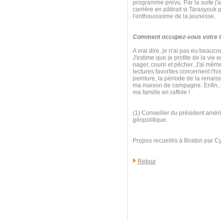
programme prévu. Par la suite j'ai
carrière en pâtirait si Tarasyouk
l'enthousiasme de la jeunesse.
Comment occupez-vous votre te
A vrai dire, je n'ai pas eu beauc
J'estime que je profite de la vie 
nager, courir et pêcher. J'ai mê
lectures favorites concernent l'his
peinture, la période de la renaiss
ma maison de campagne. Enfin, j'
ma famille en raffole !
(1) Conseiller du président améri
géopolitique.
Propos recueillis à Boston par C
Retour