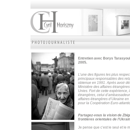
Entretien avec Borys Tarasyouk
2005.
L’une des figures les plus respe
principaux responsables des rela
obtenue en 1991. Après avoir déb
Ministère des affaires étrangère
Unies.
Fort de cette expérience, 
étrangères, celui d’ambassadeur
affaires étrangères d’Ukraine en 1
pour la Coopération Euro-atlanti
Partagez-vous la vision de Zbig
frontières orientales de l'Ukrai
Je pense que c’est le seul et le 