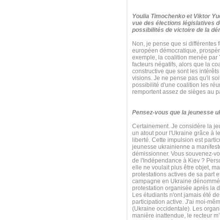
Youlia Timochenko et Viktor Yuc
vue des élections législatives 
possibilités de victoire de la d
Non, je pense que si différentes f
européen démocratique, prospère
exemple, la coalition menée par Y
facteurs négatifs, alors que la c
constructive que sont les intérêts
visions. Je ne pense pas qu'il so
possibilité d'une coalition les r
remportent assez de sièges au p
Pensez-vous que la jeunesse ukra
Certainement. Je considère la j
un atout pour l'Ukraine grâce à le
liberté. Cette impulsion est par
jeunesse ukrainienne a manifesté
démissionner. Vous souvenez-vous
de l'Indépendance à Kiev ? Perso
elle ne voulait plus être objet, 
protestations actives de sa part e
campagne en Ukraine dénommée « P
protestation organisée après la d
Les étudiants n'ont jamais été d
participation active. J'ai moi-m
(Ukraine occidentale). Les organi
manière inattendue, le recteur m’a