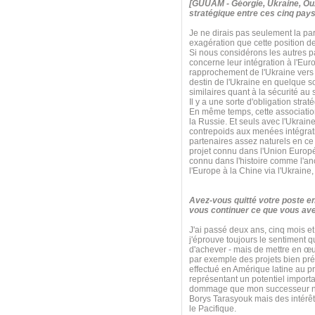
[GUUAM - Géorgie, Ukraine, Ouz
stratégique entre ces cinq pays
Je ne dirais pas seulement la par
exagération que cette position d
Si nous considérons les autres 
concerne leur intégration à l'Eur
rapprochement de l'Ukraine vers l
destin de l'Ukraine en quelque
similaires quant à la sécurité a
Il y a une sorte d'obligation str
En même temps, cette association s
la Russie. Et seuls avec l'Ukrain
contrepoids aux menées intégrati
partenaires assez naturels en ce q
projet connu dans l'Union Euro
connu dans l'histoire comme l'anci
l'Europe à la Chine via l'Ukraine
Avez-vous quitté votre poste e
vous continuer ce que vous ave
J'ai passé deux ans, cinq mois et
j'éprouve toujours le sentiment 
d'achever - mais de mettre en œu
par exemple des projets bien pré
effectué en Amérique latine au pr
représentant un potentiel import
dommage que mon successeur n'ait 
Borys Tarasyouk mais des intérêt
le Pacifique.