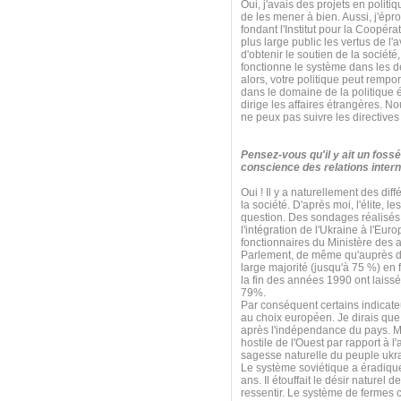
Oui, j'avais des projets en poli
de les mener à bien. Aussi, j'ép
fondant l'Institut pour la Coopérat
plus large public les vertus de l'
d'obtenir le soutien de la sociét
fonctionne le système dans les d
alors, votre politique peut rempo
dans le domaine de la politique é
dirige les affaires étrangères. N
ne peux pas suivre les directives
Pensez-vous qu'il y ait un fossé
conscience des relations intern
Oui ! Il y a naturellement des diff
la société. D'après moi, l'élite, 
question. Des sondages réalisés 
l'intégration de l'Ukraine à l'E
fonctionnaires du Ministère des 
Parlement, de même qu'auprès de
large majorité (jusqu'à 75 %) en
la fin des années 1990 ont laissé
79%.
Par conséquent certains indicate
au choix européen. Je dirais que 
après l'indépendance du pays. Mai
hostile de l'Ouest par rapport à l
sagesse naturelle du peuple ukr
Le système soviétique a éradiqué 
ans. Il étouffait le désir naturel 
ressentir. Le système de fermes c