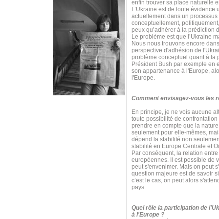
enfin trouver sa place naturelle 
L’Ukraine est de toute évidence 
actuellement dans un processus 
conceptuellement, politiquement,
peux qu’adhérer à la prédiction d
Le problème est que l’Ukraine m
Nous nous trouvons encore dans 
perspective d'adhésion de l'Ukrai
problème conceptuel quant à la p
Président Bush par exemple en est
son appartenance à l'Europe, alor
l'Europe.
Comment envisagez-vous les rel
En principe, je ne vois aucune al
toute possibilité de confrontatio
prendre en compte que la nature e
seulement pour elle-mêmes, mais 
dépend la stabilité non seulemen
stabilité en Europe Centrale et O
Par conséquent, la relation entre 
européennes. Il est possible de v
peut s'envenimer. Mais on peut s
question majeure est de savoir s
c’est le cas, on peut alors s'at
pays.
Quel rôle la participation de l'
à l'Europe ?