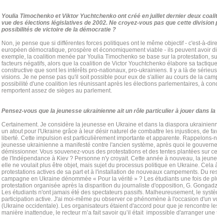
Youlia Timochenko et Viktor Yuchtchenko ont créé en juillet dernier deux coal
vue des élections législatives de 2002. Ne croyez-vous pas que cette division 
possibilités de victoire de la démocratie ?
Non, je pense que si différentes forces politiques ont le même objectif - c'est-à-dire
européen démocratique, prospère et économiquement viable - ils peuvent avoir di
exemple, la coalition menée par Youlia Timochenko se base sur la protestation, sur 
facteurs négatifs, alors que la coalition de Victor Youchtchenko élabore sa tactiq
constructive que sont les intérêts pro-nationaux, pro-ukrainiens. Il y a là de sérieu
visions. Je ne pense pas qu'il soit possible pour eux de s'allier au cours de la ca
possibilité d'une coalition les réunissant après les élections parlementaires, à co
remportent assez de sièges au parlement.
Pensez-vous que la jeunesse ukrainienne ait un rôle particulier à jouer dans la 
Certainement. Je considère la jeunesse en Ukraine et dans la diaspora ukrainie
un atout pour l'Ukraine grâce à leur désir naturel de combattre les injustices, de fa
liberté. Cette impulsion est particulièrement importante et apparente. Rappelons-
jeunesse ukrainienne a manifesté contre l'ancien système, après quoi le gouverne
démissionner. Vous souvenez-vous des protestations et des tentes plantées sur ce 
de l'Indépendance à Kiev ? Personne n'y croyait. Cette année à nouveau, la jeune
elle ne voulait plus être objet, mais sujet du processus politique en Ukraine. Cela
protestations actives de sa part et à l'installation de nouveaux campements. Du reste,
campagne en Ukraine dénommée « Pour la vérité » ? Les étudiants une fois de plus 
protestation organisée après la disparition du journaliste d'opposition, G. Gongad
Les étudiants n'ont jamais été des spectateurs passifs. Malheureusement, le systè
participation active. J'ai moi-même pu observer ce phénomène à l'occasion d'un 
(Ukraine occidentale). Les organisateurs étaient d'accord pour que je rencontre les
manière inattendue, le recteur m’a fait savoir qu’il était impossible d'arranger une 