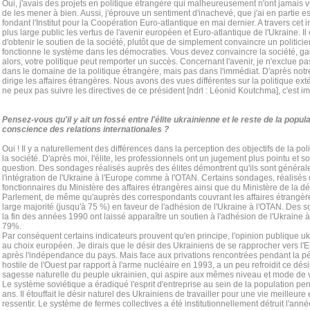
Oui, j'avais des projets en politique étrangère qui malheureusement n'ont jamais 
de les mener à bien. Aussi, j'éprouve un sentiment d'inachevé, que j'ai en partie
fondant l'Institut pour la Coopération Euro-atlantique en mai dernier. A travers cet in
plus large public les vertus de l'avenir européen et Euro-atlantique de l'Ukraine. I
d'obtenir le soutien de la société, plutôt que de simplement convaincre un politicie
fonctionne le système dans les démocraties. Vous devez convaincre la société, ga
alors, votre politique peut remporter un succès. Concernant l'avenir, je n'exclue p
dans le domaine de la politique étrangère, mais pas dans l'immédiat. D'après notre 
dirige les affaires étrangères. Nous avons des vues différentes sur la politique ext
ne peux pas suivre les directives de ce président [ndrl : Léonid Koutchma], c'est i
Pensez-vous qu'il y ait un fossé entre l'élite ukrainienne et le reste de la popu
conscience des relations internationales ?
Oui ! Il y a naturellement des différences dans la perception des objectifs de la polit
la société. D'après moi, l'élite, les professionnels ont un jugement plus pointu et 
question. Des sondages réalisés auprès des élites démontrent qu'ils sont généra
l'intégration de l'Ukraine à l'Europe comme à l'OTAN. Certains sondages, réalisés
fonctionnaires du Ministère des affaires étrangères ainsi que du Ministère de la 
Parlement, de même qu'auprès des correspondants couvrant les affaires étrangère
large majorité (jusqu'à 75 %) en faveur de l'adhésion de l'Ukraine à l'OTAN. Des 
la fin des années 1990 ont laissé apparaître un soutien à l'adhésion de l'Ukraine à 
79%.
Par conséquent certains indicateurs prouvent qu'en principe, l'opinion publique u
au choix européen. Je dirais que le désir des Ukrainiens de se rapprocher vers l'Eu
après l'indépendance du pays. Mais face aux privations rencontrées pendant la péri
hostile de l'Ouest par rapport à l'arme nucléaire en 1993, a un peu refroidit ce dési
sagesse naturelle du peuple ukrainien, qui aspire aux mêmes niveau et mode de 
Le système soviétique a éradiqué l'esprit d'entreprise au sein de la population pe
ans. Il étouffait le désir naturel des Ukrainiens de travailler pour une vie meilleure 
ressentir. Le système de fermes collectives a été institutionnellement détruit l'an