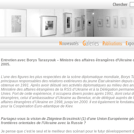
Entretien avec Borys Tarasyouk – Ministre des affaires étrangères d’Ukraine 
2005.
L’une des figures les plus respectées de la scène diplomatique mondiale, Borys T
principaux responsables des relations extérieures du jeune État ukrainien depui
obtenue en 1991. Après avoir débuté ses activités diplomatiques au milieu des ann
Ministère des affaires étrangères de la RSS d’Ukraine et à la Délégation permane
Unies.
Fort de cette expérience, il occupera divers postes après 1991, dont celui d
étrangères, celui d’ambassadeur d’Ukraine au Benelux, et de délégué auprès de 
affaires étrangères d’Ukraine en 1998, jusqu’en 2000. Il est également le fondateur e
pour la Coopération Euro-atlantique de Kiev.
Partagez-vous la vision de Zbigniew Brzezinski (1) d'une Union Européenne géo
frontières orientales de l'Ukraine avec la Russie ?
Je pense que c’est le seul et le meilleur des scénari pour le futur développement d