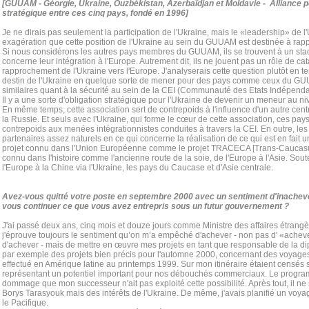
[GUUAM - Géorgie, Ukraine, Ouzbékistan, Azerbaïdjan et Moldavie - Alliance p
stratégique entre ces cinq pays, fondé en 1996]
Je ne dirais pas seulement la participation de l'Ukraine, mais le «leadership» de l'
exagération que cette position de l'Ukraine au sein du GUUAM est destinée à rapp
Si nous considérons les autres pays membres du GUUAM, ils se trouvent à un st
concerne leur intégration à l'Europe. Autrement dit, ils ne jouent pas un rôle de ca
rapprochement de l'Ukraine vers l'Europe. J'analyserais cette question plutôt en te
destin de l'Ukraine en quelque sorte de mener pour des pays comme ceux du GU
similaires quant à la sécurité au sein de la CEI (Communauté des Etats Indépenda
Il y a une sorte d'obligation stratégique pour l'Ukraine de devenir un meneur au ni
En même temps, cette association sert de contrepoids à l'influence d'un autre centre
la Russie. Et seuls avec l'Ukraine, qui forme le cœur de cette association, ces pa
contrepoids aux menées intégrationnistes conduites à travers la CEI. En outre, 
partenaires assez naturels en ce qui concerne la réalisation de ce qui est en fait un
projet connu dans l'Union Européenne comme le projet TRACECA [Trans-Caucasus
connu dans l'histoire comme l'ancienne route de la soie, de l'Europe à l'Asie. Soute
l'Europe à la Chine via l'Ukraine, les pays du Caucase et d'Asie centrale.
Avez-vous quitté votre poste en septembre 2000 avec un sentiment d'inachevé 
vous continuer ce que vous avez entrepris sous un futur gouvernement ?
J'ai passé deux ans, cinq mois et douze jours comme Ministre des affaires étrangère
j'éprouve toujours le sentiment qu’on m’a empêché d'achever - non pas d' «acheve
d'achever - mais de mettre en œuvre mes projets en tant que responsable de la di
par exemple des projets bien précis pour l'automne 2000, concernant des voyages s
effectué en Amérique latine au printemps 1999. Sur mon itinéraire étaient censés s
représentant un potentiel important pour nos débouchés commerciaux. Le programme
dommage que mon successeur n'ait pas exploité cette possibilité. Après tout, il ne 
Borys Tarasyouk mais des intérêts de l'Ukraine. De même, j'avais planifié un voya
le Pacifique.