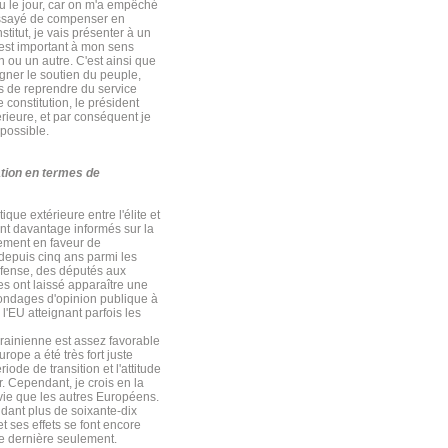
vu le jour, car on m'a empêché
 essayé de compenser en
stitut, je vais présenter à un
l est important à mon sens
n ou un autre. C'est ainsi que
gner le soutien du peuple,
as de reprendre du service
constitution, le président
érieure, et par conséquent je
mpossible.
lation en termes de
ique extérieure entre l'élite et
sont davantage informés sur la
lement en faveur de
 depuis cinq ans parmi les
défense, des députés aux
s ont laissé apparaître une
sondages d'opinion publique à
l'EU atteignant parfois les
krainienne est assez favorable
rope a été très fort juste
ode de transition et l'attitude
r. Cependant, je crois en la
vie que les autres Européens.
ndant plus de soixante-dix
et ses effets se font encore
née dernière seulement.