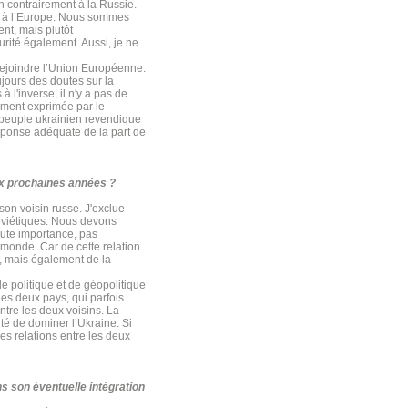
n contrairement à la Russie.
nt à l’Europe. Nous sommes
nt, mais plutôt
rité également. Aussi, je ne
rejoindre l’Union Européenne.
jours des doutes sur la
 l'inverse, il n'y a pas de
mment exprimée par le
le peuple ukrainien revendique
 réponse adéquate de la part de
ix prochaines années ?
son voisin russe. J'exclue
soviétiques. Nous devons
haute importance, pas
 monde. Car de cette relation
s, mais également de la
de politique et de géopolitique
les deux pays, qui parfois
ntre les deux voisins. La
té de dominer l’Ukraine. Si
es relations entre les deux
ns son éventuelle intégration