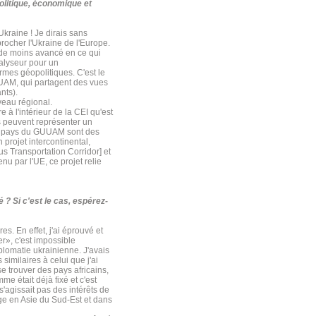
olitique, économique et
Ukraine ! Je dirais sans
rocher l'Ukraine de l'Europe.
ade moins avancé en ce qui
talyseur pour un
rmes géopolitiques. C'est le
UAM, qui partagent des vues
nts).
veau régional.
 à l'intérieur de la CEI qu'est
ys peuvent représenter un
les pays du GUUAM sont des
 projet intercontinental,
 Transportation Corridor] et
nu par l'UE, ce projet relie
? Si c'est le cas, espérez-
s. En effet, j'ai éprouvé et
r», c'est impossible
plomatie ukrainienne. J'avais
imilaires à celui que j'ai
e trouver des pays africains,
 était déjà fixé et c'est
s'agissait pas des intérêts de
ge en Asie du Sud-Est et dans