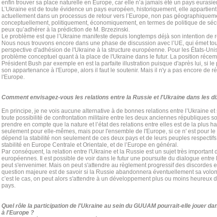
enfin trouver sa place naturelle en Europe, car elle n’a jamais été un pays eurasie
L’Ukraine est de toute évidence un pays européen, historiquement, elle appartie
actuellement dans un processus de retour vers l’Europe, non pas géographiqueme
conceptuellement, politiquement, économiquement, en termes de politique de sécu
peux qu’adhérer à la prédiction de M. Brzezinski.
Le problème est que l’Ukraine manifeste depuis longtemps déjà son intention de 
Nous nous trouvons encore dans une phase de discussion avec l’UE, qui émet tou
perspective d'adhésion de l'Ukraine à la structure européenne. Pour les États-Unis à
problème conceptuel quant à la place de l'Ukraine dans le futur. La position réce
Président Bush par exemple en est la parfaite illustration puisque d'après lui, si 
son appartenance à l'Europe, alors il faut le soutenir. Mais il n'y a pas encore de
l'Europe.
Comment envisagez-vous les relations entre la Russie et l'Ukraine dans les d
En principe, je ne vois aucune alternative à de bonnes relations entre l’Ukraine et 
toute possibilité de confrontation militaire entre les deux anciennes républiques 
prendre en compte que la nature et l’état des relations entre elles est de la plus 
seulement pour elle-mêmes, mais pour l'ensemble de l'Europe, si ce n' est pour le
dépend la stabilité non seulement de ces deux pays et de leurs peuples respectif
stabilité en Europe Centrale et Orientale, et de l’Europe en général.
Par conséquent, la relation entre l'Ukraine et la Russie est un sujet très important 
européennes. Il est possible de voir dans le futur une poursuite du dialogue entre 
peut s'envenimer. Mais on peut s'attendre au règlement progressif des discordes e
question majeure est de savoir si la Russie abandonnera éventuellement sa volon
c’est le cas, on peut alors s'attendre à un développement plus ou moins heureux d
pays.
Quel rôle la participation de l'Ukraine au sein du GUUAM pourrait-elle jouer da
à l'Europe ?