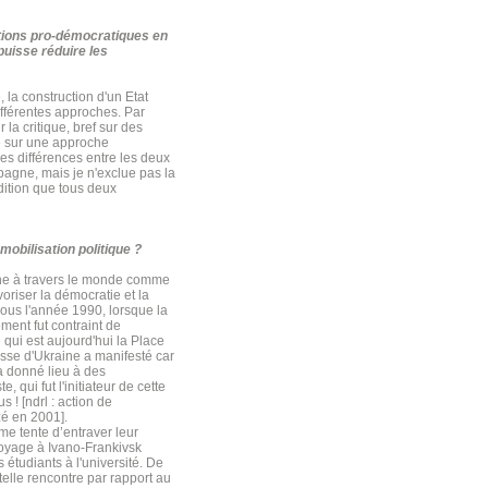
itions pro-démocratiques en
puisse réduire les
, la construction d'un Etat
fférentes approches. Par
la critique, bref sur des
ue sur une approche
ses différences entre les deux
mpagne, mais je n'exclue pas la
ndition que tous deux
mobilisation politique ?
nne à travers le monde comme
voriser la démocratie et la
nous l'année 1990, lorsque la
ment fut contraint de
qui est aujourd'hui la Place
sse d'Ukraine a manifesté car
 à donné lieu à des
 qui fut l'initiateur de cette
! [ndrl : action de
zé en 2001].
me tente d’entraver leur
voyage à Ivano-Frankivsk
 étudiants à l'université. De
telle rencontre par rapport au