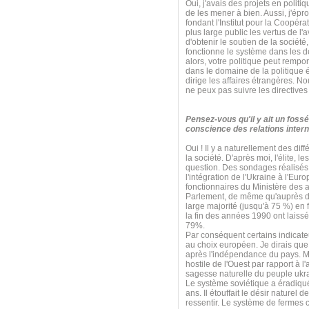
Oui, j'avais des projets en poli
de les mener à bien. Aussi, j'ép
fondant l'Institut pour la Coopérat
plus large public les vertus de l'
d'obtenir le soutien de la sociét
fonctionne le système dans les d
alors, votre politique peut rempo
dans le domaine de la politique é
dirige les affaires étrangères. N
ne peux pas suivre les directives
Pensez-vous qu'il y ait un fossé
conscience des relations intern
Oui ! Il y a naturellement des diff
la société. D'après moi, l'élite, 
question. Des sondages réalisés 
l'intégration de l'Ukraine à l'E
fonctionnaires du Ministère des 
Parlement, de même qu'auprès de
large majorité (jusqu'à 75 %) en
la fin des années 1990 ont laissé
79%.
Par conséquent certains indicate
au choix européen. Je dirais que 
après l'indépendance du pays. Mai
hostile de l'Ouest par rapport à l
sagesse naturelle du peuple ukr
Le système soviétique a éradiqué 
ans. Il étouffait le désir naturel 
ressentir. Le système de fermes c