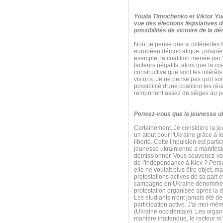
Youlia Timochenko et Viktor Yuc
vue des élections législatives 
possibilités de victoire de la d
Non, je pense que si différentes f
européen démocratique, prospère
exemple, la coalition menée par Y
facteurs négatifs, alors que la c
constructive que sont les intérêts
visions. Je ne pense pas qu'il so
possibilité d'une coalition les r
remportent assez de sièges au p
Pensez-vous que la jeunesse ukra
Certainement. Je considère la j
un atout pour l'Ukraine grâce à le
liberté. Cette impulsion est par
jeunesse ukrainienne a manifesté
démissionner. Vous souvenez-vous
de l'Indépendance à Kiev ? Perso
elle ne voulait plus être objet, 
protestations actives de sa part e
campagne en Ukraine dénommée « P
protestation organisée après la d
Les étudiants n'ont jamais été d
participation active. J'ai moi-m
(Ukraine occidentale). Les organi
manière inattendue, le recteur m’a