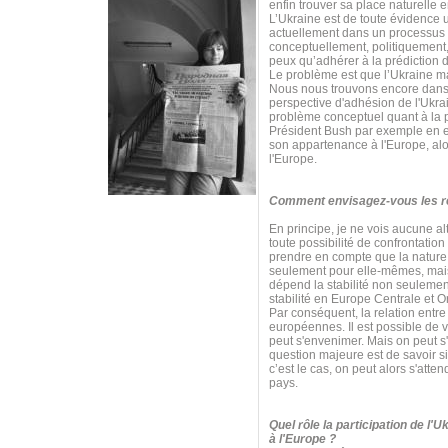
enfin trouver sa place naturelle 
L’Ukraine est de toute évidence 
actuellement dans un processus 
conceptuellement, politiquement,
peux qu’adhérer à la prédiction d
Le problème est que l’Ukraine m
Nous nous trouvons encore dans 
perspective d'adhésion de l'Ukrai
problème conceptuel quant à la p
Président Bush par exemple en est
son appartenance à l'Europe, alor
l'Europe.
Comment envisagez-vous les rel
En principe, je ne vois aucune al
toute possibilité de confrontatio
prendre en compte que la nature e
seulement pour elle-mêmes, mais 
dépend la stabilité non seulemen
stabilité en Europe Centrale et O
Par conséquent, la relation entre 
européennes. Il est possible de v
peut s'envenimer. Mais on peut s
question majeure est de savoir s
c’est le cas, on peut alors s'at
pays.
Quel rôle la participation de l'
à l'Europe ?