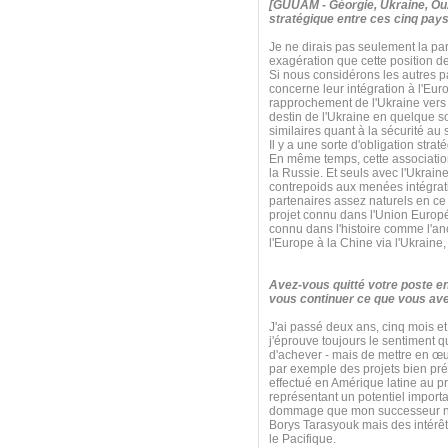
[GUUAM - Géorgie, Ukraine, Ouz
stratégique entre ces cinq pays
Je ne dirais pas seulement la par
exagération que cette position d
Si nous considérons les autres 
concerne leur intégration à l'Eur
rapprochement de l'Ukraine vers l
destin de l'Ukraine en quelque
similaires quant à la sécurité a
Il y a une sorte d'obligation str
En même temps, cette association s
la Russie. Et seuls avec l'Ukrain
contrepoids aux menées intégrati
partenaires assez naturels en ce q
projet connu dans l'Union Euro
connu dans l'histoire comme l'anci
l'Europe à la Chine via l'Ukraine
Avez-vous quitté votre poste e
vous continuer ce que vous ave
J'ai passé deux ans, cinq mois et
j'éprouve toujours le sentiment 
d'achever - mais de mettre en œu
par exemple des projets bien pré
effectué en Amérique latine au pr
représentant un potentiel import
dommage que mon successeur n'ait 
Borys Tarasyouk mais des intérêt
le Pacifique.