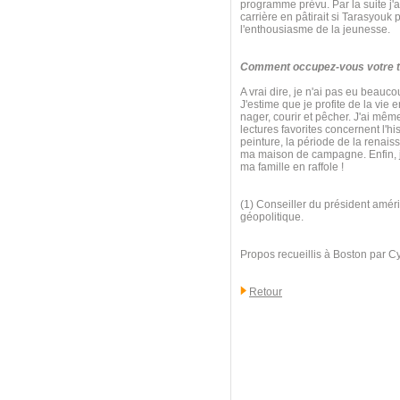
programme prévu. Par la suite j'ai
carrière en pâtirait si Tarasyouk
l'enthousiasme de la jeunesse.
Comment occupez-vous votre te
A vrai dire, je n'ai pas eu beauc
J'estime que je profite de la vie 
nager, courir et pêcher. J'ai mê
lectures favorites concernent l'his
peinture, la période de la renaiss
ma maison de campagne. Enfin, j'
ma famille en raffole !
(1) Conseiller du président améri
géopolitique.
Propos recueillis à Boston par C
Retour