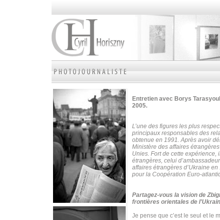
Entretien avec Borys Tarasyouk
2005.
L’une des figures les plus respe
principaux responsables des rela
obtenue en 1991. Après avoir déb
Ministère des affaires étrangère
Unies.
Fort de cette expérience, 
étrangères, celui d’ambassadeur
affaires étrangères d’Ukraine en 1
pour la Coopération Euro-atlanti
Partagez-vous la vision de Zbig
frontières orientales de l'Ukrai
Je pense que c’est le seul et le 