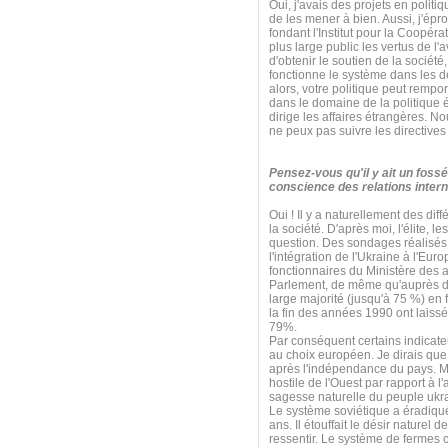
Oui, j'avais des projets en poli
de les mener à bien. Aussi, j'ép
fondant l'Institut pour la Coopérat
plus large public les vertus de l'
d'obtenir le soutien de la sociét
fonctionne le système dans les d
alors, votre politique peut rempo
dans le domaine de la politique é
dirige les affaires étrangères. N
ne peux pas suivre les directives
Pensez-vous qu'il y ait un fossé
conscience des relations intern
Oui ! Il y a naturellement des diff
la société. D'après moi, l'élite, 
question. Des sondages réalisés 
l'intégration de l'Ukraine à l'E
fonctionnaires du Ministère des 
Parlement, de même qu'auprès de
large majorité (jusqu'à 75 %) en
la fin des années 1990 ont laissé
79%.
Par conséquent certains indicate
au choix européen. Je dirais que 
après l'indépendance du pays. Mai
hostile de l'Ouest par rapport à l
sagesse naturelle du peuple ukr
Le système soviétique a éradiqué 
ans. Il étouffait le désir naturel 
ressentir. Le système de fermes c