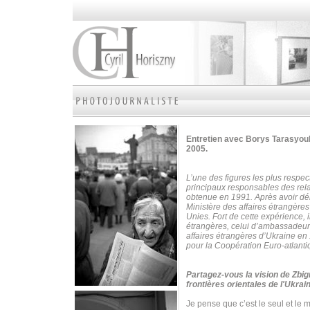
Entretien avec Borys Tarasyouk
2005.
L’une des figures les plus respe
principaux responsables des rela
obtenue en 1991. Après avoir déb
Ministère des affaires étrangère
Unies.
Fort de cette expérience, 
étrangères, celui d’ambassadeur
affaires étrangères d’Ukraine en 1
pour la Coopération Euro-atlanti
Partagez-vous la vision de Zbig
frontières orientales de l'Ukrai
Je pense que c’est le seul et le 