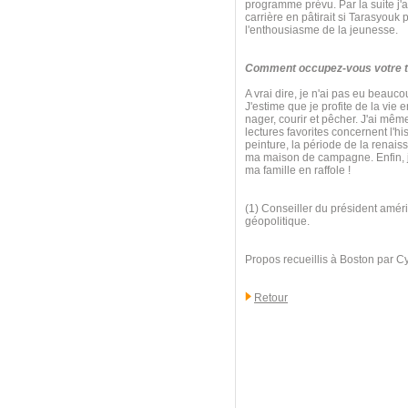
programme prévu. Par la suite j'ai
carrière en pâtirait si Tarasyouk
l'enthousiasme de la jeunesse.
Comment occupez-vous votre te
A vrai dire, je n'ai pas eu beauc
J'estime que je profite de la vie 
nager, courir et pêcher. J'ai mê
lectures favorites concernent l'his
peinture, la période de la renaiss
ma maison de campagne. Enfin, j'
ma famille en raffole !
(1) Conseiller du président améri
géopolitique.
Propos recueillis à Boston par C
Retour