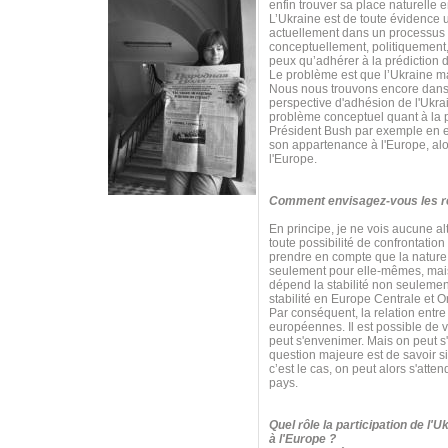
enfin trouver sa place naturelle 
L’Ukraine est de toute évidence 
actuellement dans un processus 
conceptuellement, politiquement,
peux qu’adhérer à la prédiction d
Le problème est que l’Ukraine m
Nous nous trouvons encore dans 
perspective d'adhésion de l'Ukrai
problème conceptuel quant à la p
Président Bush par exemple en est
son appartenance à l'Europe, alor
l'Europe.
Comment envisagez-vous les rel
En principe, je ne vois aucune al
toute possibilité de confrontatio
prendre en compte que la nature e
seulement pour elle-mêmes, mais 
dépend la stabilité non seulemen
stabilité en Europe Centrale et O
Par conséquent, la relation entre 
européennes. Il est possible de v
peut s'envenimer. Mais on peut s
question majeure est de savoir s
c’est le cas, on peut alors s'at
pays.
Quel rôle la participation de l'
à l'Europe ?