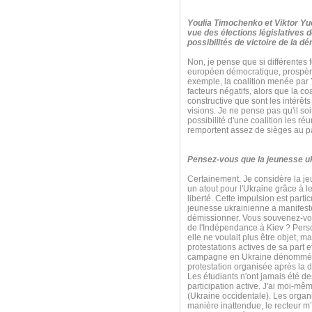
Youlia Timochenko et Viktor Yuc
vue des élections législatives 
possibilités de victoire de la d
Non, je pense que si différentes f
européen démocratique, prospère
exemple, la coalition menée par Y
facteurs négatifs, alors que la c
constructive que sont les intérêts
visions. Je ne pense pas qu'il so
possibilité d'une coalition les r
remportent assez de sièges au p
Pensez-vous que la jeunesse ukra
Certainement. Je considère la j
un atout pour l'Ukraine grâce à le
liberté. Cette impulsion est par
jeunesse ukrainienne a manifesté
démissionner. Vous souvenez-vous
de l'Indépendance à Kiev ? Perso
elle ne voulait plus être objet, 
protestations actives de sa part e
campagne en Ukraine dénommée « P
protestation organisée après la d
Les étudiants n'ont jamais été d
participation active. J'ai moi-m
(Ukraine occidentale). Les organi
manière inattendue, le recteur m’a