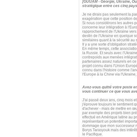
[GUUAM - Géorgie, Ukraine, Ouz
stratégique entre ces cinq pays
Je ne dirais pas seulement la par
exagération que cette position d
Si nous considérons les autres 
concerne leur intégration à l'Eur
rapprochement de l'Ukraine vers l
destin de l'Ukraine en quelque
similaires quant à la sécurité a
Il y a une sorte d'obligation str
En même temps, cette association s
la Russie. Et seuls avec l'Ukrain
contrepoids aux menées intégrati
partenaires assez naturels en ce q
projet connu dans l'Union Euro
connu dans l'histoire comme l'anci
l'Europe à la Chine via l'Ukraine
Avez-vous quitté votre poste e
vous continuer ce que vous ave
J'ai passé deux ans, cinq mois et
j'éprouve toujours le sentiment 
d'achever - mais de mettre en œu
par exemple des projets bien pré
effectué en Amérique latine au pr
représentant un potentiel import
dommage que mon successeur n'ait 
Borys Tarasyouk mais des intérêt
le Pacifique.