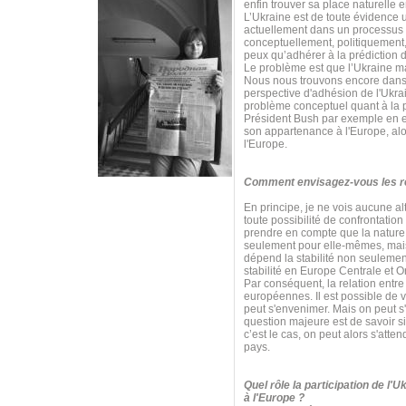
enfin trouver sa place naturelle 
L’Ukraine est de toute évidence 
actuellement dans un processus 
conceptuellement, politiquement,
peux qu’adhérer à la prédiction d
Le problème est que l’Ukraine m
Nous nous trouvons encore dans 
perspective d'adhésion de l'Ukrai
problème conceptuel quant à la p
Président Bush par exemple en est
son appartenance à l'Europe, alor
l'Europe.
Comment envisagez-vous les rel
En principe, je ne vois aucune al
toute possibilité de confrontatio
prendre en compte que la nature e
seulement pour elle-mêmes, mais 
dépend la stabilité non seulemen
stabilité en Europe Centrale et O
Par conséquent, la relation entre 
européennes. Il est possible de v
peut s'envenimer. Mais on peut s
question majeure est de savoir s
c’est le cas, on peut alors s'at
pays.
Quel rôle la participation de l'
à l'Europe ?