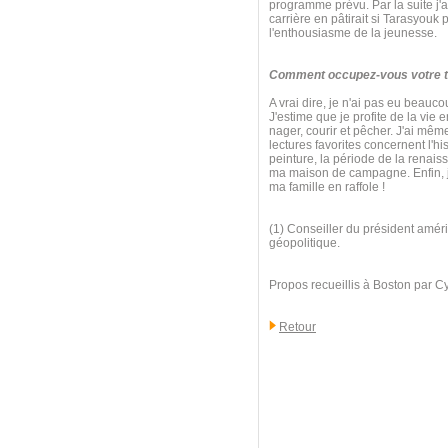
programme prévu. Par la suite j'ai
carrière en pâtirait si Tarasyouk
l'enthousiasme de la jeunesse.
Comment occupez-vous votre te
A vrai dire, je n'ai pas eu beauc
J'estime que je profite de la vie 
nager, courir et pêcher. J'ai mê
lectures favorites concernent l'his
peinture, la période de la renaiss
ma maison de campagne. Enfin, j'
ma famille en raffole !
(1) Conseiller du président améri
géopolitique.
Propos recueillis à Boston par C
Retour