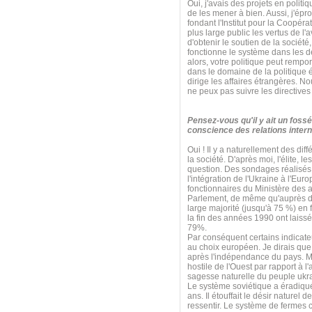
Oui, j'avais des projets en poli
de les mener à bien. Aussi, j'ép
fondant l'Institut pour la Coopérat
plus large public les vertus de l'
d'obtenir le soutien de la sociét
fonctionne le système dans les d
alors, votre politique peut rempo
dans le domaine de la politique é
dirige les affaires étrangères. N
ne peux pas suivre les directives
Pensez-vous qu'il y ait un fossé
conscience des relations intern
Oui ! Il y a naturellement des diff
la société. D'après moi, l'élite, 
question. Des sondages réalisés 
l'intégration de l'Ukraine à l'E
fonctionnaires du Ministère des 
Parlement, de même qu'auprès de
large majorité (jusqu'à 75 %) en
la fin des années 1990 ont laissé
79%.
Par conséquent certains indicate
au choix européen. Je dirais que 
après l'indépendance du pays. Mai
hostile de l'Ouest par rapport à l
sagesse naturelle du peuple ukr
Le système soviétique a éradiqué 
ans. Il étouffait le désir naturel 
ressentir. Le système de fermes c