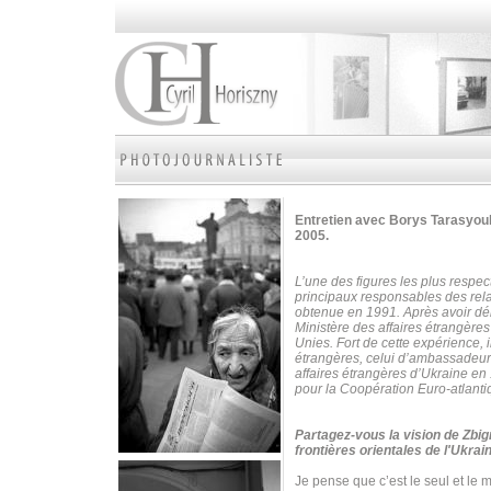
Entretien avec Borys Tarasyouk
2005.
L’une des figures les plus respe
principaux responsables des rela
obtenue en 1991. Après avoir déb
Ministère des affaires étrangère
Unies.
Fort de cette expérience, 
étrangères, celui d’ambassadeur
affaires étrangères d’Ukraine en 1
pour la Coopération Euro-atlanti
Partagez-vous la vision de Zbig
frontières orientales de l'Ukrai
Je pense que c’est le seul et le 