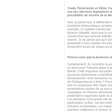
Youlia Timochenko et Viktor Yuc
vue des élections législatives 
possibilités de victoire de la d
Non, je pense que si différentes f
européen démocratique, prospère
exemple, la coalition menée par Y
facteurs négatifs, alors que la c
constructive que sont les intérêts
visions. Je ne pense pas qu'il so
possibilité d'une coalition les r
remportent assez de sièges au p
Pensez-vous que la jeunesse ukra
Certainement. Je considère la j
un atout pour l'Ukraine grâce à le
liberté. Cette impulsion est par
jeunesse ukrainienne a manifesté
démissionner. Vous souvenez-vous
de l'Indépendance à Kiev ? Perso
elle ne voulait plus être objet, 
protestations actives de sa part e
campagne en Ukraine dénommée « P
protestation organisée après la d
Les étudiants n'ont jamais été d
participation active. J'ai moi-m
(Ukraine occidentale). Les organi
manière inattendue, le recteur m’a