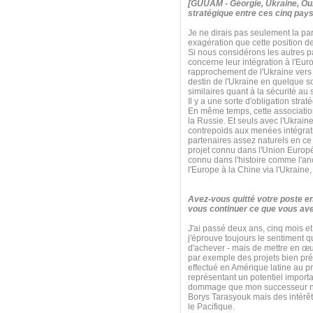
[GUUAM - Géorgie, Ukraine, Ouz
stratégique entre ces cinq pays
Je ne dirais pas seulement la par
exagération que cette position d
Si nous considérons les autres 
concerne leur intégration à l'Eur
rapprochement de l'Ukraine vers l
destin de l'Ukraine en quelque
similaires quant à la sécurité a
Il y a une sorte d'obligation str
En même temps, cette association s
la Russie. Et seuls avec l'Ukrain
contrepoids aux menées intégrati
partenaires assez naturels en ce q
projet connu dans l'Union Euro
connu dans l'histoire comme l'anci
l'Europe à la Chine via l'Ukraine
Avez-vous quitté votre poste e
vous continuer ce que vous ave
J'ai passé deux ans, cinq mois et
j'éprouve toujours le sentiment 
d'achever - mais de mettre en œu
par exemple des projets bien pré
effectué en Amérique latine au pr
représentant un potentiel import
dommage que mon successeur n'ait 
Borys Tarasyouk mais des intérêt
le Pacifique.