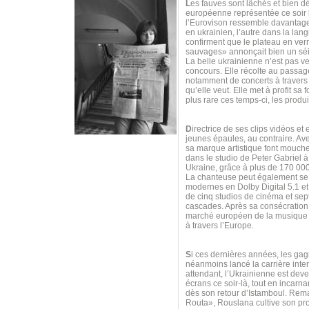
L
es fauves sont lâchés et bien 
européenne représentée ce soir 
l’Eurovison ressemble davantage
en ukrainien, l’autre dans la lan
confirment que le plateau en ver
sauvages» annonçait bien un sé
La belle ukrainienne n’est pas ve
concours. Elle récolte au passag
notamment de concerts à travers 
qu’elle veut. Elle met à profit 
plus rare ces temps-ci, les produi
D
irectrice de ses clips vidéos et
jeunes épaules, au contraire. Av
sa marque artistique font mouch
dans le studio de Peter Gabriel 
Ukraine, grâce à plus de 170 00
La chanteuse peut également se t
modernes en Dolby Digital 5.1 et 
de cinq studios de cinéma et sept
cascades. Après sa consécration s
marché européen de la musique n
à travers l’Europe.
S
i ces dernières années, les gag
néanmoins lancé la carrière int
attendant, l’Ukrainienne est dev
écrans ce soir-là, tout en incar
dès son retour d’Istamboul. Re
Routa», Rouslana cultive son prop