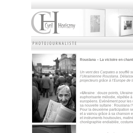
Rouslana – La victoire en chan
Un vent des Carpates a soufflé su
l’Ukrainienne Rouslana. Délaissé
projecteurs grâce à l’Europe d
«
U
kraine : douze points, Ukrain
euphorisante mélodie, répétée à 
européens. Evénément pour les un
sa nouvelle sultane : Rouslana l
Pour la deuxième participation s
et a vaincu grâce à sa chanson 
et instruments houtsoules, matiné
chorégraphie endiablée, costume