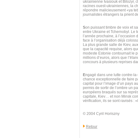
ukrainienne Ivasiouk et Bilozyr, 
racines ouest-ukrainiennes, la ch
répondre malicieusement «ya teb
journalistes étrangers la prient d
S
on puissant timbre de voix et sa
entre Ukraine et Tchernobyl. Le t
l’année prochaine, à l’occasion d
face à l’organisation déjà colossa
La plus grande salle de Kiev, au
que la capacité requise, alors que
modeste Estonie contournait le pr
millions d’euros, alors que l’Irl
concours à plusieurs reprises d
E
ngagé dans une lutte contre-la
chance exceptionnelle de faire par
capital pour l’image d’un pays a
permis de sortir de l’ombre un pay
européens braqués sur sa représe
capitale, Kiev… et non Minsk com
vérification, ils se sont ravisés 
© 2004 Cyril Horiszny
Retour