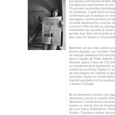
L
es fauves sont lâchés et bien 
européenne représentée ce soir 
l’Eurovison ressemble davantage
en ukrainien, l’autre dans la lan
confirment que le plateau en ver
sauvages» annonçait bien un sé
La belle ukrainienne n’est pas ve
concours. Elle récolte au passag
notamment de concerts à travers 
qu’elle veut. Elle met à profit 
plus rare ces temps-ci, les produi
D
irectrice de ses clips vidéos et
jeunes épaules, au contraire. Av
sa marque artistique font mouch
dans le studio de Peter Gabriel 
Ukraine, grâce à plus de 170 00
La chanteuse peut également se t
modernes en Dolby Digital 5.1 et 
de cinq studios de cinéma et sept
cascades. Après sa consécration s
marché européen de la musique n
à travers l’Europe.
S
i ces dernières années, les gag
néanmoins lancé la carrière int
attendant, l’Ukrainienne est dev
écrans ce soir-là, tout en incar
dès son retour d’Istamboul. Re
Routa», Rouslana cultive son prop