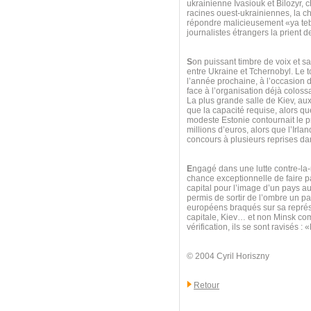
ukrainienne Ivasiouk et Bilozyr, 
racines ouest-ukrainiennes, la ch
répondre malicieusement «ya teb
journalistes étrangers la prient d
S
on puissant timbre de voix et sa
entre Ukraine et Tchernobyl. Le t
l’année prochaine, à l’occasion d
face à l’organisation déjà colossa
La plus grande salle de Kiev, au
que la capacité requise, alors que
modeste Estonie contournait le pr
millions d’euros, alors que l’Irl
concours à plusieurs reprises d
E
ngagé dans une lutte contre-la
chance exceptionnelle de faire par
capital pour l’image d’un pays a
permis de sortir de l’ombre un pay
européens braqués sur sa représe
capitale, Kiev… et non Minsk com
vérification, ils se sont ravisés 
© 2004 Cyril Horiszny
Retour