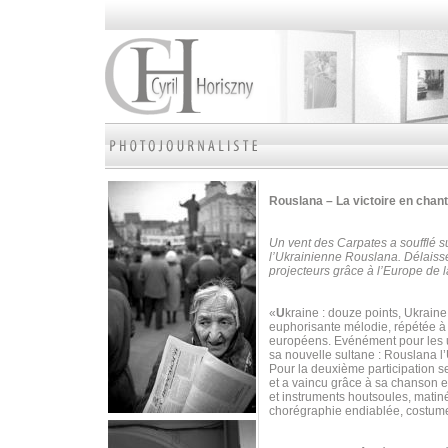
Rouslana – La victoire en chan
Un vent des Carpates a soufflé su
l’Ukrainienne Rouslana. Délaissé
projecteurs grâce à l’Europe d
«
U
kraine : douze points, Ukrain
euphorisante mélodie, répétée à 
européens. Evénément pour les un
sa nouvelle sultane : Rouslana l
Pour la deuxième participation s
et a vaincu grâce à sa chanson 
et instruments houtsoules, matiné
chorégraphie endiablée, costume