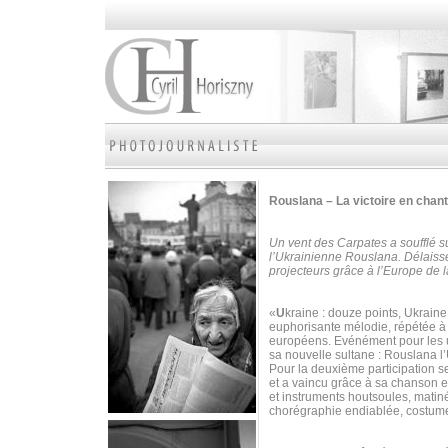
Rouslana – La victoire en chan
Un vent des Carpates a soufflé su
l’Ukrainienne Rouslana. Délaissé
projecteurs grâce à l’Europe d
«
U
kraine : douze points, Ukrain
euphorisante mélodie, répétée à 
européens. Evénément pour les un
sa nouvelle sultane : Rouslana l
Pour la deuxième participation s
et a vaincu grâce à sa chanson 
et instruments houtsoules, matiné
chorégraphie endiablée, costume