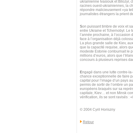
ukrainienne Ivasiouk et Bilozyr, 
racines ouest-ukrainiennes, la ch
répondre malicieusement «ya teb
journalistes étrangers la prient d
S
on puissant timbre de voix et sa
entre Ukraine et Tchernobyl. Le t
l’année prochaine, à l’occasion d
face à l’organisation déjà colossa
La plus grande salle de Kiev, au
que la capacité requise, alors que
modeste Estonie contournait le pr
millions d’euros, alors que l’Irl
concours à plusieurs reprises d
E
ngagé dans une lutte contre-la
chance exceptionnelle de faire par
capital pour l’image d’un pays a
permis de sortir de l’ombre un pay
européens braqués sur sa représe
capitale, Kiev… et non Minsk com
vérification, ils se sont ravisés 
© 2004 Cyril Horiszny
Retour