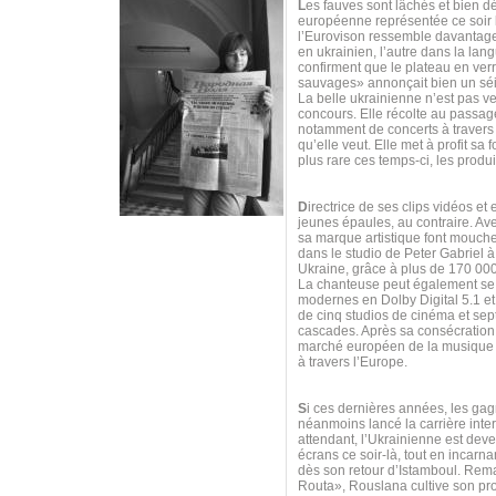
L
es fauves sont lâchés et bien 
européenne représentée ce soir 
l’Eurovison ressemble davantage
en ukrainien, l’autre dans la lan
confirment que le plateau en ver
sauvages» annonçait bien un sé
La belle ukrainienne n’est pas ve
concours. Elle récolte au passag
notamment de concerts à travers 
qu’elle veut. Elle met à profit 
plus rare ces temps-ci, les produi
D
irectrice de ses clips vidéos et
jeunes épaules, au contraire. Av
sa marque artistique font mouch
dans le studio de Peter Gabriel 
Ukraine, grâce à plus de 170 00
La chanteuse peut également se t
modernes en Dolby Digital 5.1 et 
de cinq studios de cinéma et sept
cascades. Après sa consécration s
marché européen de la musique n
à travers l’Europe.
S
i ces dernières années, les gag
néanmoins lancé la carrière int
attendant, l’Ukrainienne est dev
écrans ce soir-là, tout en incar
dès son retour d’Istamboul. Re
Routa», Rouslana cultive son prop