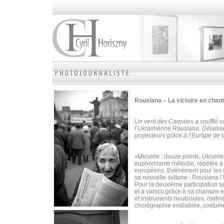
Rouslana – La victoire en chan
Un vent des Carpates a soufflé su
l’Ukrainienne Rouslana. Délaissé
projecteurs grâce à l’Europe d
«
U
kraine : douze points, Ukrain
euphorisante mélodie, répétée à 
européens. Evénément pour les un
sa nouvelle sultane : Rouslana l
Pour la deuxième participation s
et a vaincu grâce à sa chanson 
et instruments houtsoules, matiné
chorégraphie endiablée, costume