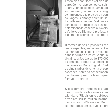
L
es fauves sont lâchés et bien 
européenne représentée ce soir 
l’Eurovison ressemble davantage
en ukrainien, l’autre dans la lan
confirment que le plateau en ver
sauvages» annonçait bien un sé
La belle ukrainienne n’est pas ve
concours. Elle récolte au passag
notamment de concerts à travers 
qu’elle veut. Elle met à profit 
plus rare ces temps-ci, les produi
D
irectrice de ses clips vidéos et
jeunes épaules, au contraire. Av
sa marque artistique font mouch
dans le studio de Peter Gabriel 
Ukraine, grâce à plus de 170 00
La chanteuse peut également se t
modernes en Dolby Digital 5.1 et 
de cinq studios de cinéma et sept
cascades. Après sa consécration s
marché européen de la musique n
à travers l’Europe.
S
i ces dernières années, les gag
néanmoins lancé la carrière int
attendant, l’Ukrainienne est dev
écrans ce soir-là, tout en incar
dès son retour d’Istamboul. Re
Routa», Rouslana cultive son prop