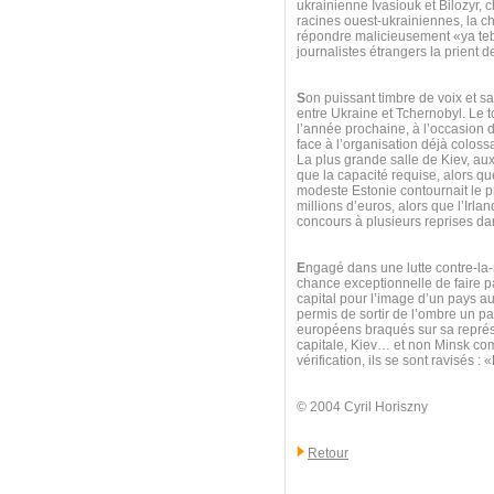
ukrainienne Ivasiouk et Bilozyr, 
racines ouest-ukrainiennes, la ch
répondre malicieusement «ya teb
journalistes étrangers la prient d
S
on puissant timbre de voix et sa
entre Ukraine et Tchernobyl. Le t
l’année prochaine, à l’occasion d
face à l’organisation déjà colossa
La plus grande salle de Kiev, au
que la capacité requise, alors que
modeste Estonie contournait le pr
millions d’euros, alors que l’Irl
concours à plusieurs reprises d
E
ngagé dans une lutte contre-la
chance exceptionnelle de faire par
capital pour l’image d’un pays a
permis de sortir de l’ombre un pay
européens braqués sur sa représe
capitale, Kiev… et non Minsk com
vérification, ils se sont ravisés 
© 2004 Cyril Horiszny
Retour