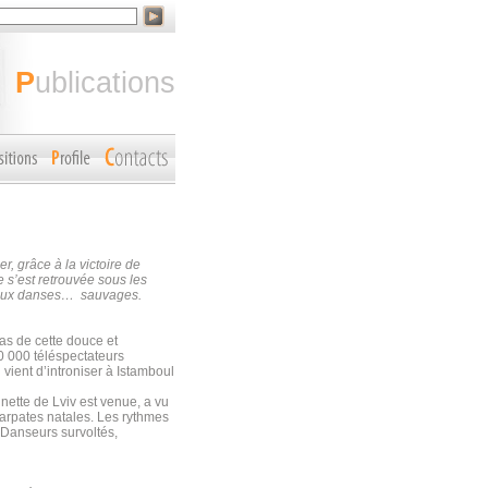
publications
r, grâce à la victoire de
 s’est retrouvée sous les
t aux danses… sauvages.
as de cette douce et
0 000 téléspectateurs
vient d’introniser à Istamboul
nette de Lviv est venue, a vu
arpates natales. Les rythmes
. Danseurs survoltés,