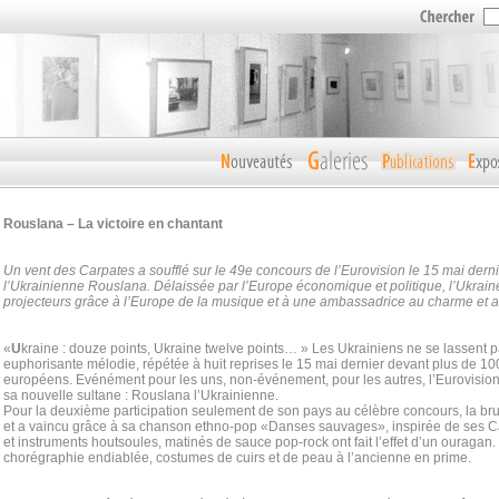
Rouslana – La victoire en chantant
Un vent des Carpates a soufflé sur le 49e concours de l’Eurovision le 15 mai dernie
l’Ukrainienne Rouslana. Délaissée par l’Europe économique et politique, l’Ukraine
projecteurs grâce à l’Europe de la musique et à une ambassadrice au charme e
«
U
kraine : douze points, Ukraine twelve points… » Les Ukrainiens ne se lassent p
euphorisante mélodie, répétée à huit reprises le 15 mai dernier devant plus de 10
européens. Evénément pour les uns, non-événement, pour les autres, l’Eurovision 
sa nouvelle sultane : Rouslana l’Ukrainienne.
Pour la deuxième participation seulement de son pays au célèbre concours, la bru
et a vaincu grâce à sa chanson ethno-pop «Danses sauvages», inspirée de ses C
et instruments houtsoules, matinés de sauce pop-rock ont fait l’effet d’un ouragan
chorégraphie endiablée, costumes de cuirs et de peau à l’ancienne en prime.