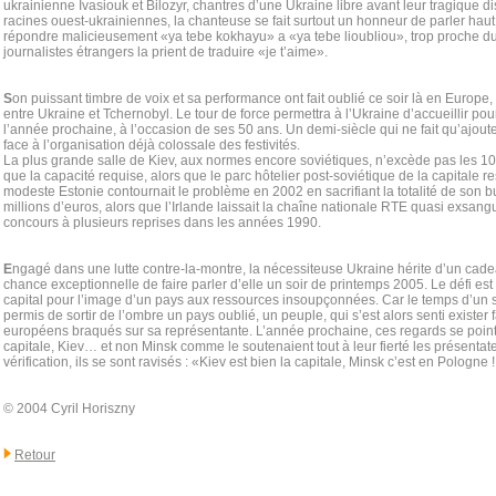
ukrainienne Ivasiouk et Bilozyr, chantres d’une Ukraine libre avant leur tragique d
racines ouest-ukrainiennes, la chanteuse se fait surtout un honneur de parler haut e
répondre malicieusement «ya tebe kokhayu» a «ya tebe lioubliou», trop proche du
journalistes étrangers la prient de traduire «je t’aime».
S
on puissant timbre de voix et sa performance ont fait oublié ce soir là en Europe,
entre Ukraine et Tchernobyl. Le tour de force permettra à l’Ukraine d’accueillir po
l’année prochaine, à l’occasion de ses 50 ans. Un demi-siècle qui ne fait qu’ajout
face à l’organisation déjà colossale des festivités.
La plus grande salle de Kiev, aux normes encore soviétiques, n’excède pas les 10
que la capacité requise, alors que le parc hôtelier post-soviétique de la capitale re
modeste Estonie contournait le problème en 2002 en sacrifiant la totalité de son b
millions d’euros, alors que l’Irlande laissait la chaîne nationale RTE quasi exsang
concours à plusieurs reprises dans les années 1990.
E
ngagé dans une lutte contre-la-montre, la nécessiteuse Ukraine hérite d’un ca
chance exceptionnelle de faire parler d’elle un soir de printemps 2005. Le défi est 
capital pour l’image d’un pays aux ressources insoupçonnées. Car le temps d’un s
permis de sortir de l’ombre un pays oublié, un peuple, qui s’est alors senti exister
européens braqués sur sa représentante. L’année prochaine, ces regards se point
capitale, Kiev… et non Minsk comme le soutenaient tout à leur fierté les présenta
vérification, ils se sont ravisés : «Kiev est bien la capitale, Minsk c’est en Pologne
© 2004 Cyril Horiszny
Retour