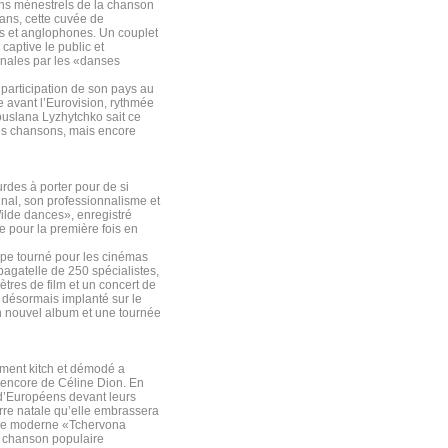
ons ménestrels de la chanson
ans, cette cuvée de
s et anglophones. Un couplet
captive le public et
finales par les «danses
 participation de son pays au
e avant l’Eurovision, rythmée
ouslana Lyzhytchko sait ce
res chansons, mais encore
urdes à porter pour de si
inal, son professionnalisme et
ilde dances», enregistré
e pour la première fois en
ope tourné pour les cinémas
bagatelle de 250 spécialistes,
ètres de film et un concert de
e désormais implanté sur le
 nouvel album et une tournée
ement kitch et démodé a
 encore de Céline Dion. En
 d’Européens devant leurs
rre natale qu’elle embrassera
que moderne «Tchervona
la chanson populaire