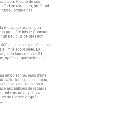
isparition. Proche de ses
t fort en ukrainien, préférant
 russe, lorsque des
 la réductrice association
ur la première fois le Concours
er un peu plus de pression
 000 places, soit moitié moins
ste limité et obsolète. La
udget du tourisme, soit 21
ue, après l’organisation du
deau empoisonné, mais d’une
de taille, tout comme l’enjeu,
oir, la voix de Rouslana a
 face aux millions de regards
eront vers un pays et sa
teurs de
France 2
. Après
 !… »