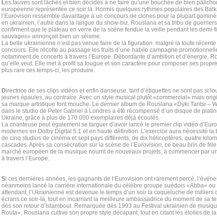
L
es fauves sont lâchés et bien décidés à ne faire qu’une bouchée de bien pâlich
européenne représentée ce soir là. Hormis quelques rythmes populaires des Balk
l’Eurovison ressemble davantage à un concours de clones pour la plupart gominé
en ukrainien, l’autre dans la langue du show-biz, Rouslana et sa tribu de guerriers 
confirment que le plateau en verre de la scène fendue la veille pendant les demi-
sauvages» annonçait bien un séisme.
La belle ukrainienne n’est pas venue faire de la figuration malgré la toute récente
concours. Elle récolte au passage les fruits d’une habile campagne promotionnell
notamment de concerts à travers l’Europe. Débordante d’ambition et d’énergie, R
qu’elle veut. Elle met à profit sa fougue et son caractère pour composer ses prop
plus rare ces temps-ci, les produire.
D
irectrice de ses clips vidéos et enfin danseuse, tant d’étiquettes ne sont pas si lo
jeunes épaules, au contraire. Avec un style musical plutôt «commercial» mais orig
sa marque artistique font mouche. Le dernier album de Rouslana «Dyki Tantsi – W
dans le studio de Peter Gabriel à Londres a été récompensé d’un disque de platin
Ukraine, grâce à plus de 170 000 exemplaires déjà écoulés.
La chanteuse peut également se targuer d’avoir lancé le premier clip vidéo d’Eur
modernes en Dolby Digital 5.1 et en haute définition. L’exercice aura nécessité la 
de cinq studios de cinéma et sept pays différents, de dix hélicoptères, quatre kilom
cascades. Après sa consécration sur la scène de l’Eurovision, ce beau brin de fill
marché européen de la musique nourrit de nouveaux projets, à commencer par un
à travers l’Europe.
S
i ces dernières années, les gagnants de l’Eurovision ont rarement percé, l’évén
néanmoins lancé la carrière internationale du célèbre groupe suédois «Abba» ou
attendant, l’Ukrainienne est devenue le temps d’un soir la coqueluche de milliers
écrans ce soir-là, tout en incarnant la meilleure ambassadrice du moment de sa te
dès son retour d’Istamboul. Remarquée dès 1993 au Festival ukrainien de musi
Routa», Rouslana cultive son propre style décapant, tout en citant les étoiles de 