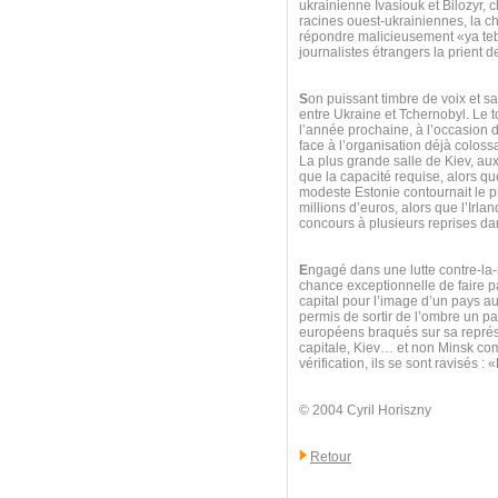
ukrainienne Ivasiouk et Bilozyr, 
racines ouest-ukrainiennes, la ch
répondre malicieusement «ya teb
journalistes étrangers la prient d
S
on puissant timbre de voix et sa
entre Ukraine et Tchernobyl. Le t
l’année prochaine, à l’occasion d
face à l’organisation déjà colossa
La plus grande salle de Kiev, au
que la capacité requise, alors que
modeste Estonie contournait le pr
millions d’euros, alors que l’Irl
concours à plusieurs reprises d
E
ngagé dans une lutte contre-la
chance exceptionnelle de faire par
capital pour l’image d’un pays a
permis de sortir de l’ombre un pay
européens braqués sur sa représe
capitale, Kiev… et non Minsk com
vérification, ils se sont ravisés 
© 2004 Cyril Horiszny
Retour