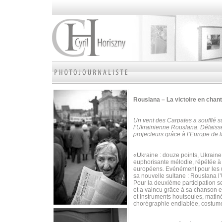
Rouslana – La victoire en chan
Un vent des Carpates a soufflé su
l’Ukrainienne Rouslana. Délaissé
projecteurs grâce à l’Europe d
«
U
kraine : douze points, Ukrain
euphorisante mélodie, répétée à 
européens. Evénément pour les un
sa nouvelle sultane : Rouslana l
Pour la deuxième participation s
et a vaincu grâce à sa chanson 
et instruments houtsoules, matiné
chorégraphie endiablée, costume