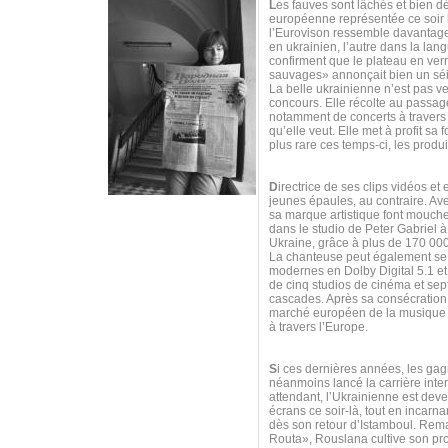
L
es fauves sont lâchés et bien 
européenne représentée ce soir 
l’Eurovison ressemble davantage
en ukrainien, l’autre dans la lan
confirment que le plateau en ver
sauvages» annonçait bien un sé
La belle ukrainienne n’est pas ve
concours. Elle récolte au passag
notamment de concerts à travers 
qu’elle veut. Elle met à profit 
plus rare ces temps-ci, les produi
D
irectrice de ses clips vidéos et
jeunes épaules, au contraire. Av
sa marque artistique font mouch
dans le studio de Peter Gabriel 
Ukraine, grâce à plus de 170 00
La chanteuse peut également se t
modernes en Dolby Digital 5.1 et 
de cinq studios de cinéma et sept
cascades. Après sa consécration s
marché européen de la musique n
à travers l’Europe.
S
i ces dernières années, les gag
néanmoins lancé la carrière int
attendant, l’Ukrainienne est dev
écrans ce soir-là, tout en incar
dès son retour d’Istamboul. Re
Routa», Rouslana cultive son prop