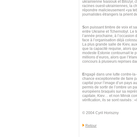
ukrainienne Ivasiouk et Bilozyr, 
racines ouest-ukrainiennes, la ch
répondre malicieusement «ya teb
journalistes étrangers la prient d
S
on puissant timbre de voix et sa
entre Ukraine et Tchernobyl. Le t
l’année prochaine, à l’occasion d
face à l’organisation déjà colossa
La plus grande salle de Kiev, au
que la capacité requise, alors que
modeste Estonie contournait le pr
millions d’euros, alors que l’Irl
concours à plusieurs reprises d
E
ngagé dans une lutte contre-la
chance exceptionnelle de faire par
capital pour l’image d’un pays a
permis de sortir de l’ombre un pay
européens braqués sur sa représe
capitale, Kiev… et non Minsk com
vérification, ils se sont ravisés 
© 2004 Cyril Horiszny
Retour