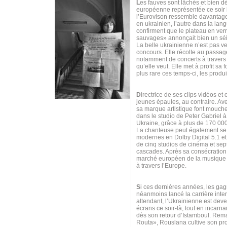
L
es fauves sont lâchés et bien 
européenne représentée ce soir 
l’Eurovison ressemble davantage
en ukrainien, l’autre dans la lan
confirment que le plateau en ver
sauvages» annonçait bien un sé
La belle ukrainienne n’est pas ve
concours. Elle récolte au passag
notamment de concerts à travers 
qu’elle veut. Elle met à profit 
plus rare ces temps-ci, les produi
D
irectrice de ses clips vidéos et
jeunes épaules, au contraire. Av
sa marque artistique font mouch
dans le studio de Peter Gabriel 
Ukraine, grâce à plus de 170 00
La chanteuse peut également se t
modernes en Dolby Digital 5.1 et 
de cinq studios de cinéma et sept
cascades. Après sa consécration s
marché européen de la musique n
à travers l’Europe.
S
i ces dernières années, les gag
néanmoins lancé la carrière int
attendant, l’Ukrainienne est dev
écrans ce soir-là, tout en incar
dès son retour d’Istamboul. Re
Routa», Rouslana cultive son prop