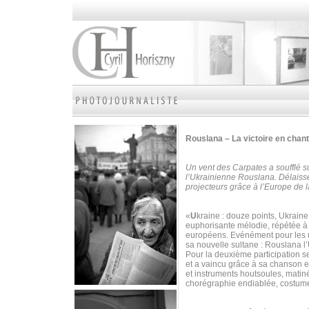
Rouslana – La victoire en chan
Un vent des Carpates a soufflé su
l’Ukrainienne Rouslana. Délaissé
projecteurs grâce à l’Europe d
«
U
kraine : douze points, Ukrain
euphorisante mélodie, répétée à 
européens. Evénément pour les un
sa nouvelle sultane : Rouslana l
Pour la deuxième participation s
et a vaincu grâce à sa chanson 
et instruments houtsoules, matiné
chorégraphie endiablée, costume