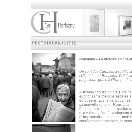
Rouslana – La victoire en chan
Un vent des Carpates a soufflé su
l’Ukrainienne Rouslana. Délaissé
projecteurs grâce à l’Europe d
«
U
kraine : douze points, Ukrain
euphorisante mélodie, répétée à 
européens. Evénément pour les un
sa nouvelle sultane : Rouslana l
Pour la deuxième participation s
et a vaincu grâce à sa chanson 
et instruments houtsoules, matiné
chorégraphie endiablée, costume