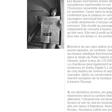
L
es fauves sont lâchés et bien 
européenne représentée ce soir 
l’Eurovison ressemble davantage
en ukrainien, l’autre dans la lan
confirment que le plateau en ver
sauvages» annonçait bien un sé
La belle ukrainienne n’est pas ve
concours. Elle récolte au passag
notamment de concerts à travers 
qu’elle veut. Elle met à profit 
plus rare ces temps-ci, les produi
D
irectrice de ses clips vidéos et
jeunes épaules, au contraire. Av
sa marque artistique font mouch
dans le studio de Peter Gabriel 
Ukraine, grâce à plus de 170 00
La chanteuse peut également se t
modernes en Dolby Digital 5.1 et 
de cinq studios de cinéma et sept
cascades. Après sa consécration s
marché européen de la musique n
à travers l’Europe.
S
i ces dernières années, les gag
néanmoins lancé la carrière int
attendant, l’Ukrainienne est dev
écrans ce soir-là, tout en incar
dès son retour d’Istamboul. Re
Routa», Rouslana cultive son prop