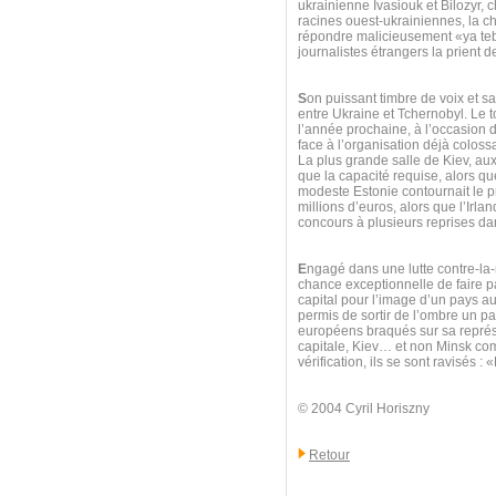
ukrainienne Ivasiouk et Bilozyr, 
racines ouest-ukrainiennes, la ch
répondre malicieusement «ya teb
journalistes étrangers la prient d
S
on puissant timbre de voix et sa
entre Ukraine et Tchernobyl. Le t
l’année prochaine, à l’occasion d
face à l’organisation déjà colossa
La plus grande salle de Kiev, au
que la capacité requise, alors que
modeste Estonie contournait le pr
millions d’euros, alors que l’Irl
concours à plusieurs reprises d
E
ngagé dans une lutte contre-la
chance exceptionnelle de faire par
capital pour l’image d’un pays a
permis de sortir de l’ombre un pay
européens braqués sur sa représe
capitale, Kiev… et non Minsk com
vérification, ils se sont ravisés 
© 2004 Cyril Horiszny
Retour