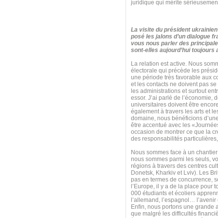
juridique qui mérite sérieusement
La visite du président ukraini
posé les jalons d’un dialogue f
vous nous parler des principal
sont-elles aujourd’hui toujours
La relation est active. Nous som
électorale qui précède les prési
une période très favorable aux co
et les contacts ne doivent pas 
les administrations et surtout entr
essor. J’ai parlé de l’économie, 
universitaires doivent être encor
également à travers les arts et le
domaine, nous bénéficions d’une ex
être accentué avec les «Journées
occasion de montrer ce que la cré
des responsabilités particulières
Nous sommes face à un chantier 
nous sommes parmi les seuls, voi
régions à travers des centres cu
Donetsk, Kharkiv et Lviv). Les Br
pas en termes de concurrence, s
l’Europe, il y a de la place pour
000 étudiants et écoliers apprenn
l’allemand, l’espagnol… l’avenir
Enfin, nous portons une grande at
que malgré les difficultés finan