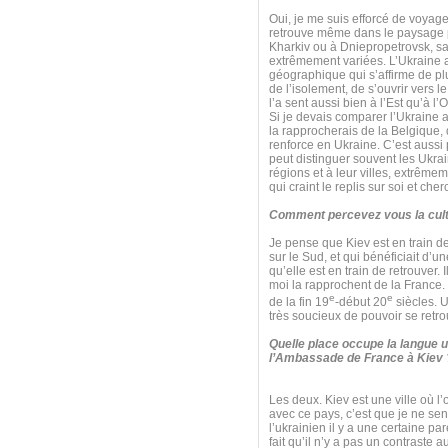
Oui, je me suis efforcé de voyager
retrouve même dans le paysage pol
Kharkiv ou à Dniepropetrovsk, sa
extrêmement variées. L’Ukraine a 
géographique qui s’affirme de plu
de l’isolement, de s’ouvrir vers l
l’a sent aussi bien à l’Est qu’à l’
Si je devais comparer l’Ukraine a
la rapprocherais de la Belgique, q
renforce en Ukraine. C’est aussi 
peut distinguer souvent les Ukrai
régions et à leur villes, extrêm
qui craint le replis sur soi et che
Comment percevez vous la cult
Je pense que Kiev est en train de 
sur le Sud, et qui bénéficiait d’
qu’elle est en train de retrouver. 
moi la rapprochent de la France. Il
e
e
de la fin 19
-début 20
siècles. U
très soucieux de pouvoir se retro
Quelle place occupe la langue u
l’Ambassade de France à Kiev 
Les deux. Kiev est une ville où l’
avec ce pays, c’est que je ne sen
l’ukrainien il y a une certaine par
fait qu’il n’y a pas un contraste 