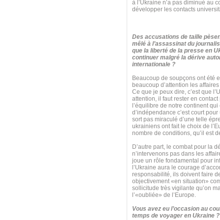
à l’Ukraine n’a pas diminué au c
développer les contacts universita
Des accusations de taille pèsen
mêlé à l’assassinat du journalis
que la liberté de la presse en U
continuer malgré la dérive autor
internationale ?
Beaucoup de soupçons ont été ex
beaucoup d’attention les affaires 
Ce que je peux dire, c’est que l’
attention, il faut rester en cont
l’équilibre de notre continent qu
d’indépendance c’est court pour un
sort pas miraculé d’une telle é
ukrainiens ont fait le choix de l’
nombre de conditions, qu’il est de
D’autre part, le combat pour la 
n’intervenons pas dans les affaire
joue un rôle fondamental pour inf
l’Ukraine aura le courage d’acco
responsabilité, ils doivent faire d
objectivement «en situation» comm
sollicitude très vigilante qu’on 
l’«oubliée» de l’Europe.
Vous avez eu l’occasion au cour
temps de voyager en Ukraine ? 