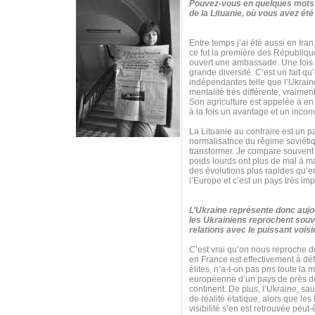
Pouvez-vous en quelques mots c
de la Lituanie, où vous avez é
Entre temps j’ai été aussi en Ir
ce fut la première des Républiqu
ouvert une ambassade. Une fois qu
grande diversité. C’est un fait 
indépendantes telle que l’Ukraine 
mentalité très différente, vraime
Son agriculture est appelée à en 
à la fois un avantage et un inconvé
La Lituanie au contraire est un 
normalisatrice du régime soviétiqu
transformer. Je compare souvent t
poids lourds ont plus de mal à m
des évolutions plus rapides qu’e
l’Europe et c’est un pays très imp
L’Ukraine représente donc aujou
les Ukrainiens reprochent souve
relations avec le puissant vois
C’est vrai qu’on nous reproche de
en France est effectivement à dé
élites, n’a-t-on pas pris toute l
européenne d’un pays de près de 
continent. De plus, l’Ukraine, s
de réalité étatique, alors que les
visibilité s’en est retrouvée peut-