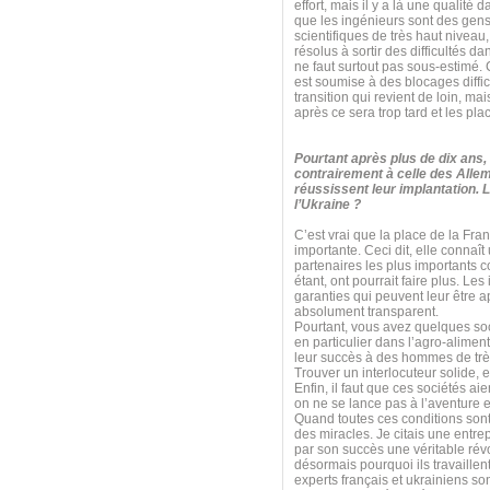
effort, mais il y a là une qualité 
que les ingénieurs sont des gens 
scientifiques de très haut niveau
résolus à sortir des difficultés da
ne faut surtout pas sous-estimé. 
est soumise à des blocages diffi
transition qui revient de loin, mai
après ce sera trop tard et les pla
Pourtant après plus de dix ans,
contrairement à celle des All
réussissent leur implantation. 
l’Ukraine ?
C’est vrai que la place de la Fra
importante. Ceci dit, elle connaî
partenaires les plus importants 
étant, ont pourrait faire plus. Le
garanties qui peuvent leur être 
absolument transparent.
Pourtant, vous avez quelques soci
en particulier dans l’agro-aliment
leur succès à des hommes de très 
Trouver un interlocuteur solide, 
Enfin, il faut que ces sociétés a
on ne se lance pas à l’aventure 
Quand toutes ces conditions sont
des miracles. Je citais une entrep
par son succès une véritable rév
désormais pourquoi ils travaillent
experts français et ukrainiens so