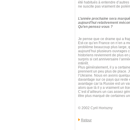
été habitués à entendre d’autres
ne suscite pas vraiment de polé
L’année prochaine sera marquée
aujourd’hui relativement mécon
Qu’en pensez-vous ?
Je pense que ce drame qui a frapp
Est-ce qu’en France on n’en a mo
problème beaucoup plus large, qui
aujourd’hui plusieurs ouvrages 
historiens reviennent de plus en 
surpris si cet anniversaire l’anné
intérêt.
Plus généralement, il y a certain
prennent un peu plus de place. Je
l’Ukraine. Nous en avons quelque
davantage sur ce pays qui reste e
avantage car la Russie est un va
alors que là il y a vraiment un t
C’est d’ailleurs un cas assez géné
être plus marqué de certaines uni
© 2002 Cyril Horiszny
Retour