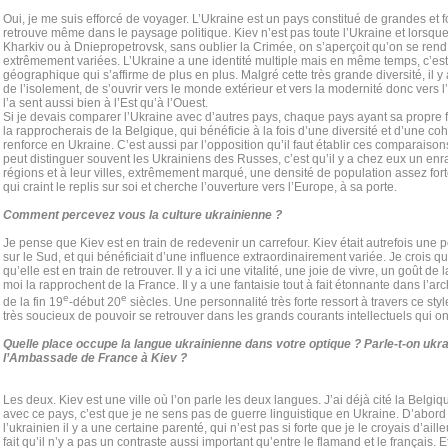
Oui, je me suis efforcé de voyager. L’Ukraine est un pays constitué de grandes et fo
retrouve même dans le paysage politique. Kiev n’est pas toute l’Ukraine et lorsque 
Kharkiv ou à Dniepropetrovsk, sans oublier la Crimée, on s’aperçoit qu’on se ren
extrêmement variées. L’Ukraine a une identité multiple mais en même temps, c’est u
géographique qui s’affirme de plus en plus. Malgré cette très grande diversité, il 
de l’isolement, de s’ouvrir vers le monde extérieur et vers la modernité donc vers l’
l’a sent aussi bien à l’Est qu’à l’Ouest.
Si je devais comparer l’Ukraine avec d’autres pays, chaque pays ayant sa propre fo
la rapprocherais de la Belgique, qui bénéficie à la fois d’une diversité et d’une co
renforce en Ukraine. C’est aussi par l’opposition qu’il faut établir ces comparaiso
peut distinguer souvent les Ukrainiens des Russes, c’est qu’il y a chez eux un enr
régions et à leur villes, extrêmement marqué, une densité de population assez for
qui craint le replis sur soi et cherche l’ouverture vers l’Europe, à sa porte.
Comment percevez vous la culture ukrainienne ?
Je pense que Kiev est en train de redevenir un carrefour. Kiev était autrefois une po
sur le Sud, et qui bénéficiait d’une influence extraordinairement variée. Je crois q
qu’elle est en train de retrouver. Il y a ici une vitalité, une joie de vivre, un goût d
moi la rapprochent de la France. Il y a une fantaisie tout à fait étonnante dans l’arch
e
e
de la fin 19
-début 20
siècles. Une personnalité très forte ressort à travers ce styl
très soucieux de pouvoir se retrouver dans les grands courants intellectuels qui o
Quelle place occupe la langue ukrainienne dans votre optique ? Parle-t-on ukra
l’Ambassade de France à Kiev ?
Les deux. Kiev est une ville où l’on parle les deux langues. J’ai déjà cité la Belgi
avec ce pays, c’est que je ne sens pas de guerre linguistique en Ukraine. D’abord 
l’ukrainien il y a une certaine parenté, qui n’est pas si forte que je le croyais d’aille
fait qu’il n’y a pas un contraste aussi important qu’entre le flamand et le français.