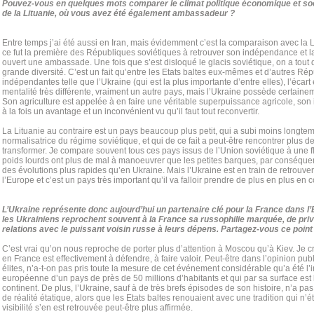
Pouvez-vous en quelques mots comparer le climat politique économique et soci
de la Lituanie, où vous avez été également ambassadeur ?
Entre temps j’ai été aussi en Iran, mais évidemment c’est la comparaison avec la 
ce fut la première des Républiques soviétiques à retrouver son indépendance et l
ouvert une ambassade. Une fois que s’est disloqué le glacis soviétique, on a tout 
grande diversité. C’est un fait qu’entre les Etats baltes eux-mêmes et d’autres R
indépendantes telle que l’Ukraine (qui est la plus importante d’entre elles), l’écart
mentalité très différente, vraiment un autre pays, mais l’Ukraine possède certainem
Son agriculture est appelée à en faire une véritable superpuissance agricole, son i
à la fois un avantage et un inconvénient vu qu’il faut tout reconvertir.
La Lituanie au contraire est un pays beaucoup plus petit, qui a subi moins longte
normalisatrice du régime soviétique, et qui de ce fait a peut-être rencontrer plus de 
transformer. Je compare souvent tous ces pays issus de l’Union soviétique à une flo
poids lourds ont plus de mal à manoeuvrer que les petites barques, par conséquen
des évolutions plus rapides qu’en Ukraine. Mais l’Ukraine est en train de retrouv
l’Europe et c’est un pays très important qu’il va falloir prendre de plus en plus en 
L’Ukraine représente donc aujourd’hui un partenaire clé pour la France dans l
les Ukrainiens reprochent souvent à la France sa russophilie marquée, de privi
relations avec le puissant voisin russe à leurs dépens. Partagez-vous ce point
C’est vrai qu’on nous reproche de porter plus d’attention à Moscou qu’à Kiev. Je c
en France est effectivement à défendre, à faire valoir. Peut-être dans l’opinion 
élites, n’a-t-on pas pris toute la mesure de cet événement considérable qu’a été l’i
européenne d’un pays de près de 50 millions d’habitants et qui par sa surface est
continent. De plus, l’Ukraine, sauf à de très brefs épisodes de son histoire, n’a
de réalité étatique, alors que les Etats baltes renouaient avec une tradition qui n’é
visibilité s’en est retrouvée peut-être plus affirmée.