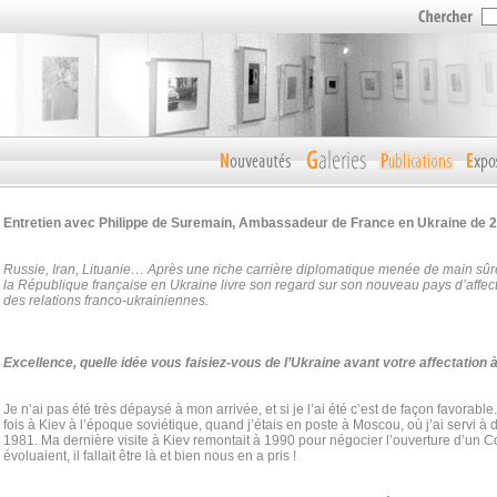
Entretien avec Philippe de Suremain, Ambassadeur de France en Ukraine de 2
Russie, Iran, Lituanie… Après une riche carrière diplomatique menée de main sûre
la République française en Ukraine livre son regard sur son nouveau pays d’affect
des relations franco-ukrainiennes.
Excellence, quelle idée vous faisiez-vous de l’Ukraine avant votre affectation 
Je n’ai pas été très dépaysé à mon arrivée, et si je l’ai été c’est de façon favorabl
fois à Kiev à l’époque soviétique, quand j’étais en poste à Moscou, où j’ai servi à
1981. Ma dernière visite à Kiev remontait à 1990 pour négocier l’ouverture d’un 
évoluaient, il fallait être là et bien nous en a pris !