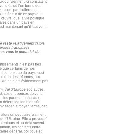
eux qui viennent ici constatent
versités où l’on forme des
ves sont particulièrement
 l’intérieur de ce pays qu’il
 œuvre, que la vie politique
males dans un pays en
est maintenant qu’il faut venir,
 reste relativement faible,
prises françaises
rès vous le potentiel de
stissements n’est pas très
re que certains de nos
on économique du pays, ceci
évolution des réformes, aux
l’Ukraine n’est évidemment pas
om, Val d’Europe
et d’autres,
et, ces entreprises doivent
t les partenaires locaux.
a détermination bien sûr.
 envisager le moyen terme, car
alors on peut faire vraiment
 de l’Ukraine. Elle a provoqué
 alentours et au-delà savent
humain, les contacts entre
cadre général, politique et