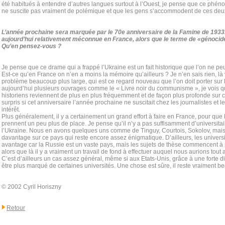
été habitués à entendre d’autres langues surtout à l’Ouest, je pense que ce phén
ne suscite pas vraiment de polémique et que les gens s’accommodent de ces deu
L’année prochaine sera marquée par le 70e anniversaire de la Famine de 1933
aujourd’hui relativement méconnue en France, alors que le terme de «génocid
Qu’en pensez-vous ?
Je pense que ce drame qui a frappé l’Ukraine est un fait historique que l’on ne pe
Est-ce qu’en France on n’en a moins la mémoire qu’ailleurs ? Je n’en sais rien, l
problème beaucoup plus large, qui est ce regard nouveau que l’on doit porter sur l
aujourd’hui plusieurs ouvrages comme le « Livre noir du communisme », je vois
historiens reviennent de plus en plus fréquemment et de façon plus profonde sur ce
surpris si cet anniversaire l’année prochaine ne suscitait chez les journalistes et l
intérêt.
Plus généralement, il y a certainement un grand effort à faire en France, pour que
prennent un peu plus de place. Je pense qu’il n’y a pas suffisamment d’universitai
l’Ukraine. Nous en avons quelques uns comme de Tinguy, Courtois, Sokolov, mais i
davantage sur ce pays qui reste encore assez énigmatique. D’ailleurs, les universit
avantage car la Russie est un vaste pays, mais les sujets de thèse commencent à
alors que là il y a vraiment un travail de fond à effectuer auquel nous aurions tou
C’est d’ailleurs un cas assez général, même si aux Etats-Unis, grâce à une forte dia
être plus marqué de certaines universités. Une chose est sûre, il reste vraiment b
© 2002 Cyril Horiszny
Retour