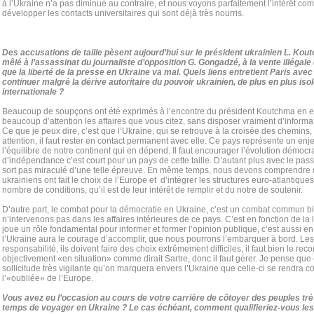
à l’Ukraine n’a pas diminué au contraire, et nous voyons parfaitement l’intérêt 
développer les contacts universitaires qui sont déjà très nourris.
Des accusations de taille pèsent aujourd’hui sur le président ukrainien L. Ko
mêlé à l’assassinat du journaliste d’opposition G. Gongadzé, à la vente illégale 
que la liberté de la presse en Ukraine va mal. Quels liens entretient Paris avec
continuer malgré la dérive autoritaire du pouvoir ukrainien, de plus en plus iso
internationale ?
Beaucoup de soupçons ont été exprimés à l’encontre du président Koutchma en ef
beaucoup d’attention les affaires que vous citez, sans disposer vraiment d’informatio
Ce que je peux dire, c’est que l’Ukraine, qui se retrouve à la croisée des chemins,
attention, il faut rester en contact permanent avec elle. Ce pays représente un enj
l’équilibre de notre continent qui en dépend. Il faut encourager l’évolution démocr
d’indépendance c’est court pour un pays de cette taille. D’autant plus avec le passé 
sort pas miraculé d’une telle épreuve. En même temps, nous devons comprendre q
ukrainiens ont fait le choix de l’Europe et d’intégrer les structures euro-atlantique
nombre de conditions, qu’il est de leur intérêt de remplir et du notre de soutenir.
D’autre part, le combat pour la démocratie en Ukraine, c’est un combat commun b
n’intervenons pas dans les affaires intérieures de ce pays. C’est en fonction de la l
joue un rôle fondamental pour informer et former l’opinion publique, c’est aussi e
l’Ukraine aura le courage d’accomplir, que nous pourrons l’embarquer à bord. Le
responsabilité, ils doivent faire des choix extrêmement difficiles, il faut bien le reco
objectivement «en situation» comme dirait Sartre, donc il faut gérer. Je pense que 
sollicitude très vigilante qu’on marquera envers l’Ukraine que celle-ci se rendra c
l’«oubliée» de l’Europe.
Vous avez eu l’occasion au cours de votre carrière de côtoyer des peuples trè
temps de voyager en Ukraine ? Le cas échéant, comment qualifieriez-vous les