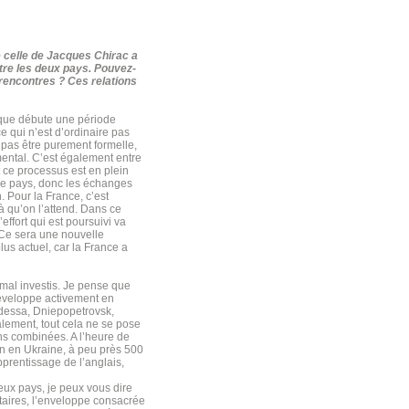
e celle de Jacques Chirac a
ntre les deux pays. Pouvez-
rencontres ? Ces relations
sque débute une période
e qui n’est d’ordinaire pas
 pas être purement formelle,
ental. C’est également entre
et ce processus est en plein
e ce pays, donc les échanges
. Pour la France, c’est
là qu’on l’attend. Dans ce
effort qui est poursuivi va
 Ce sera une nouvelle
lus actuel, car la France a
al investis. Je pense que
développe activement en
(Odessa, Dniepopetrovsk,
alement, tout cela ne se pose
ns combinées. A l’heure de
ien en Ukraine, à peu près 500
pprentissage de l’anglais,
deux pays, je peux vous dire
étaires, l’enveloppe consacrée