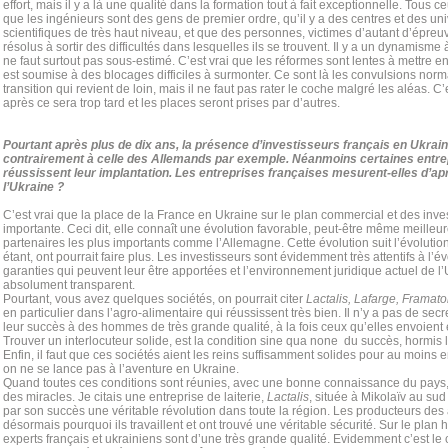
effort, mais il y a là une qualité dans la formation tout à fait exceptionnelle. Tous c
que les ingénieurs sont des gens de premier ordre, qu’il y a des centres et des uni
scientifiques de très haut niveau, et que des personnes, victimes d’autant d’épreu
résolus à sortir des difficultés dans lesquelles ils se trouvent. Il y a un dynamisme à
ne faut surtout pas sous-estimé. C’est vrai que les réformes sont lentes à mettre en
est soumise à des blocages difficiles à surmonter. Ce sont là les convulsions nor
transition qui revient de loin, mais il ne faut pas rater le coche malgré les aléas. C’
après ce sera trop tard et les places seront prises par d’autres.
Pourtant après plus de dix ans, la présence d’investisseurs français en Ukraine
contrairement à celle des Allemands par exemple. Néanmoins certaines entre
réussissent leur implantation. Les entreprises françaises mesurent-elles d’ap
l’Ukraine ?
C’est vrai que la place de la France en Ukraine sur le plan commercial et des inve
importante. Ceci dit, elle connaît une évolution favorable, peut-être même meilleu
partenaires les plus importants comme l’Allemagne. Cette évolution suit l’évoluti
étant, ont pourrait faire plus. Les investisseurs sont évidemment très attentifs à l’
garanties qui peuvent leur être apportées et l’environnement juridique actuel de 
absolument transparent.
Pourtant, vous avez quelques sociétés, on pourrait citer
Lactalis, Lafarge, Framat
en particulier dans l’agro-alimentaire qui réussissent très bien. Il n’y a pas de secr
leur succès à des hommes de très grande qualité, à la fois ceux qu’elles envoient e
Trouver un interlocuteur solide, est la condition sine qua none du succès, hormis l
Enfin, il faut que ces sociétés aient les reins suffisamment solides pour au moins
on ne se lance pas à l’aventure en Ukraine.
Quand toutes ces conditions sont réunies, avec une bonne connaissance du pays, 
des miracles. Je citais une entreprise de laiterie,
Lactalis
, située à Mikolaïv au sud
par son succès une véritable révolution dans toute la région. Les producteurs des
désormais pourquoi ils travaillent et ont trouvé une véritable sécurité. Sur le plan 
experts français et ukrainiens sont d’une très grande qualité. Evidemment c’est le 