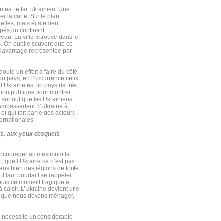
’est le fait ukrainien. Une
er la carte. Sur le plan
relles, mais également
ppés du continent.
veau. La ville retrouve dans le
es. On oublie souvent que ce
 davantage représentée par
oute un effort à faire du côté
son pays, en l’occurrence ceux
l’Ukraine est un pays de très
inion publique pour montrer
s surtout que les Ukrainiens
 d’ambassadeur d’Ukraine à
t qui fait partie des acteurs
ternationales.
is, aux yeux desquels
c encourager au maximum la
, que l’Ukraine ce n’est pas
dans bien des régions de toute
il faut pourtant se rappeler,
epuis ce moment tragique a
 saisir. L’Ukraine devient une
ire que nous devons ménager,
qui nécessite un considérable