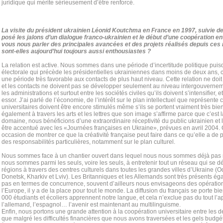
juridique qui mérite sérieusement d’être renforcé.
La visite du président ukrainien Léonid Koutchma en France en 1997, suivie d
posé les jalons d’un dialogue franco-ukrainien et le début d’une coopération e
vous nous parler des principales avancées et des projets réalisés depuis ces 
sont-elles aujourd’hui toujours aussi enthousiastes ?
La relation est active. Nous sommes dans une période d’incertitude politique pui
électorale qui précède les présidentielles ukrainiennes dans moins de deux ans, c
une période très favorable aux contacts de plus haut niveau. Cette relation ne doit
et les contacts ne doivent pas se développer seulement au niveau intergouvernem
les administrations et surtout entre les sociétés civiles qu’ils doivent s’intensifier, 
essor. J’ai parlé de l’économie, de l’intérêt sur le plan intellectuel que représent
universitaires doivent être encore stimulés même s’ils se portent vraiment très bien
également à travers les arts et les lettres que son image s’affirme parce que c’est 
domaine, nous bénéficions d’une extraordinaire réceptivité du public ukrainien et l’
être accentué avec les «Journées françaises en Ukraine», prévues en avril 2004.
occasion de montrer ce que la créativité française peut faire dans ce qu’elle a de p
des responsabilités particulières, notamment sur le plan culturel.
Nous sommes face à un chantier ouvert dans lequel nous nous sommes déjà pas m
nous sommes parmi les seuls, voire les seuls, à entretenir tout un réseau qui se 
régions à travers des centres culturels dans toutes les grandes villes d’Ukraine 
Donetsk, Kharkiv et Lviv). Les Britanniques et les Allemands sont très présents ég
pas en termes de concurrence, souvent d’ailleurs nous envisageons des opératio
l’Europe, il y a de la place pour tout le monde. La diffusion du français se porte b
000 étudiants et écoliers apprennent notre langue, et cela n’exclue pas du tout l’a
l’allemand, l’espagnol… l’avenir est maintenant au multilinguisme.
Enfin, nous portons une grande attention à la coopération universitaire entre les 
que malgré les difficultés financières que nous avons traversées et les gels budg