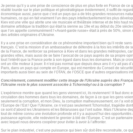
Je pense qu’il y a une prise de conscience de plus en plus forte en France de ce qu
réalité lourde sur le plan politique et géostratégique évidemment, il suffit de regard
économique aussi, parce que c’est un pays qui a de très grandes ressources natu
humaines, ce qui en fait vraiment l’un des pays intellectuellement les plus dévelo
Kiev est une ville qui abrite une vie musicale et théâtrale intense et de très haut ni
domaine artistique la tradition qui était la sienne au 19e et au début du 20e siècl
que l’on appelle communément l’«Avant-garde russe» était à près de 50%, sinon
des artistes originaires d’Ukraine.
Il y a une prise en considération de ce phénomène important bien qu’il reste sans d
français. C’est la mission d’un ambassadeur de défendre à la fois les intérêts de 
de la France, de renforcer sa présence à Kiev et dans les grandes métropoles, car 
grandes villes, mais aussi de se faire l’avocat de ce pays auprès de sa propre op
tout l’intérêt que la France porte à son égard dans tous les domaines. Mais je croi
ont un rôle moteur à jouer. Il n’est pas normal que depuis deux ans il n’y ait pas
Paris, dans un pays qui compte en Europe, qui est membre du Conseil de sécurité e
importants aussi bien au sein de l’OTAN, de l’OSCE que d’autres organisations in
Concrètement, comment modifier cette image de l’Ukraine auprès des França
l’Ukraine reste le plus souvent associée à Tchornobyl ou à la corruption ?
L’expérience montre que quand les gens viennent ici, ils reviennent ! Il faut don
circulation des hommes dans tous les domaines, de façon à ce que les gens voient
seulement la corruption, et mon Dieu, la corruption malheureusement, on l’a voit 
l’Europe de l’Est ! Que l’Ukraine, ce n’est pas seulement Tchornobyl, tragédie dont 
ce sont d’abord les Ukrainiens et les Bélаrusses qui l’ont subie. Mais l’Ukraine d
tout de même connu une évolution profonde et il y a aujourd’hui des opportunités à
puissance agricole, elle redevient le grenier à blé de l’Europe. C’est un partena
avec lequel nous devons coopérer pour éviter à avoir à l’affronter.
Sur le plan industriel, c’est une puissance qui bien sûr doit être reconstruite, ce 