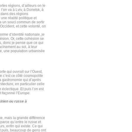
rtes régions, d’ailleurs on le
l’on va à Lviv, à Donetsk, à
d dans des régions
ne réalité politique et
y a un souci commun de sortir
Occident, et cette volonté, on
rme d’identité nationale, je
hésion. Or, cette cohésion se
ns, donc je pense que ce qui
acinement au sol, à leur
te, une population urbanisée
rte qui ouvrait sur l’Ouest,
ue c’est ce côté cosmopolite
e la gastronomie qui d’après
itecture, en particulier celle
e éclectique. Et puis l’on est
nt façonné l’Europe.
inien ou russe à
que, mais la grande différence
parce qu’entre le russe et
urs, enfin qui existe. Ce qui
 Et puis, beaucoup de gens ont