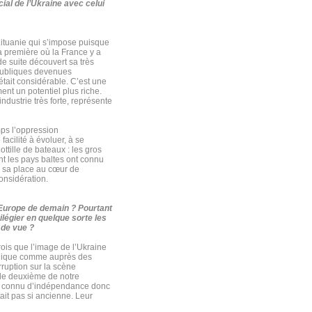
al de l’Ukraine avec celui
Lituanie qui s’impose puisque
a première où la France y a
de suite découvert sa très
épubliques devenues
 était considérable. C’est une
ent un potentiel plus riche.
ndustrie très forte, représente
mps l’oppression
facilité à évoluer, à se
ttille de bateaux : les gros
t les pays baltes ont connu
er sa place au cœur de
considération.
’Europe de demain ? Pourtant
légier en quelque sorte les
 de vue ?
rois que l’image de l’Ukraine
publique comme auprès des
rruption sur la scène
 le deuxième de notre
 pas connu d’indépendance donc
tait pas si ancienne. Leur