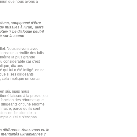
commun que nous avons à
utchma, soupçonné d’être
de missiles à l’Irak, alors
 Kiev ? Le dialogue peut-il
lé sur la scène
fet. Nous suivons avec
ns sur la réalité des faits.
 mérite la plus grande
eu considérable car c’est
atique, dix ans
qui lui a été infligé, on ne
ue si ses dirigeants
s, cela implique un certain
ien sûr, mais nous
iberté laissée à la presse, qui
n fonction des réformes que
s dirigeants ont une énorme
nnaître, parce qu’ils sont
c’est en fonction de la
ompte qu’elle n’est pas
s différents. Avez-vous eu le
 mentalités ukrainiennes ?