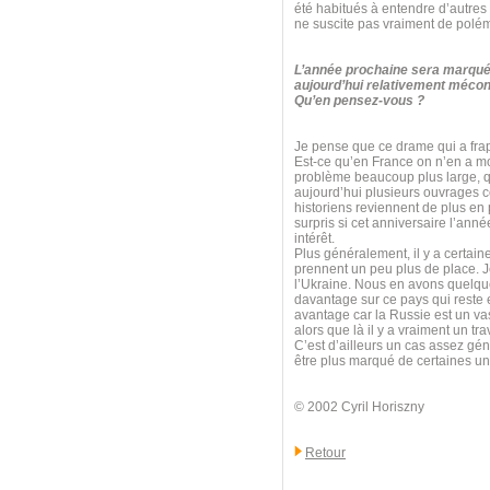
été habitués à entendre d’autres
ne suscite pas vraiment de polé
L’année prochaine sera marquée
aujourd’hui relativement mécon
Qu’en pensez-vous ?
Je pense que ce drame qui a frapp
Est-ce qu’en France on n’en a mo
problème beaucoup plus large, qui
aujourd’hui plusieurs ouvrages 
historiens reviennent de plus en 
surpris si cet anniversaire l’anné
intérêt.
Plus généralement, il y a certain
prennent un peu plus de place. Je
l’Ukraine. Nous en avons quelque
davantage sur ce pays qui reste e
avantage car la Russie est un va
alors que là il y a vraiment un t
C’est d’ailleurs un cas assez géné
être plus marqué de certaines uni
© 2002 Cyril Horiszny
Retour