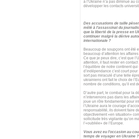
à l’Ukraine n’a pas diminué au c
développer les contacts universita
Des accusations de taille pèsen
mêlé à l’assassinat du journalis
que la liberté de la presse en U
continuer malgré la dérive autor
internationale ?
Beaucoup de soupçons ont été ex
beaucoup d’attention les affaires 
Ce que je peux dire, c’est que l’
attention, il faut rester en cont
l’équilibre de notre continent qu
d’indépendance c’est court pour un
sort pas miraculé d’une telle é
ukrainiens ont fait le choix de l’
nombre de conditions, qu’il est de
D’autre part, le combat pour la 
n’intervenons pas dans les affaire
joue un rôle fondamental pour inf
l’Ukraine aura le courage d’acco
responsabilité, ils doivent faire d
objectivement «en situation» comm
sollicitude très vigilante qu’on 
l’«oubliée» de l’Europe.
Vous avez eu l’occasion au cour
temps de voyager en Ukraine ? 