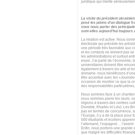
juridique qui mérite sérieusement
La visite du président ukraini
posé les jalons d’un dialogue f
vous nous parler des principal
sont-elles aujourd’hui toujours
La relation est active. Nous som
électorale qui précède les prési
une période très favorable aux co
et les contacts ne doivent pas 
les administrations et surtout entr
essor. J’ai parlé de l’économie, 
universitaires doivent être encor
également à travers les arts et le
domaine, nous bénéficions d’une ex
être accentué avec les «Journées
occasion de montrer ce que la cré
des responsabilités particulières
Nous sommes face à un chantier 
nous sommes parmi les seuls, voi
régions à travers des centres cu
Donetsk, Kharkiv et Lviv). Les Br
pas en termes de concurrence, s
l’Europe, il y a de la place pour
000 étudiants et écoliers apprenn
l’allemand, l’espagnol… l’avenir
Enfin, nous portons une grande at
que malgré les difficultés finan