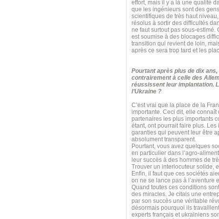
effort, mais il y a là une qualité 
que les ingénieurs sont des gens 
scientifiques de très haut niveau
résolus à sortir des difficultés da
ne faut surtout pas sous-estimé. 
est soumise à des blocages diffi
transition qui revient de loin, mai
après ce sera trop tard et les pla
Pourtant après plus de dix ans,
contrairement à celle des All
réussissent leur implantation. 
l’Ukraine ?
C’est vrai que la place de la Fra
importante. Ceci dit, elle connaî
partenaires les plus importants 
étant, ont pourrait faire plus. Le
garanties qui peuvent leur être 
absolument transparent.
Pourtant, vous avez quelques soci
en particulier dans l’agro-aliment
leur succès à des hommes de très 
Trouver un interlocuteur solide, 
Enfin, il faut que ces sociétés a
on ne se lance pas à l’aventure 
Quand toutes ces conditions sont
des miracles. Je citais une entrep
par son succès une véritable rév
désormais pourquoi ils travaillent
experts français et ukrainiens so