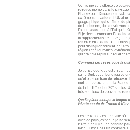
Oui, je me suis efforcé de voyager
retrouve même dans le paysage pol
Kharkiv ou à Dniepropetrovsk, sa
extrêmement variées. L’Ukraine a 
géographique qui s’affirme de plu
de l’isolement, de s’ouvrir vers l
l’a sent aussi bien à l’Est qu’à l’
Si je devais comparer l’Ukraine a
la rapprocherais de la Belgique, q
renforce en Ukraine. C’est aussi 
peut distinguer souvent les Ukrai
régions et à leur villes, extrêm
qui craint le replis sur soi et che
Comment percevez vous la cult
Je pense que Kiev est en train de 
sur le Sud, et qui bénéficiait d’
qu’elle est en train de retrouver. 
moi la rapprochent de la France. Il
e
e
de la fin 19
-début 20
siècles. U
très soucieux de pouvoir se retro
Quelle place occupe la langue u
l’Ambassade de France à Kiev 
Les deux. Kiev est une ville où l’
avec ce pays, c’est que je ne sen
l’ukrainien il y a une certaine par
fait qu’il n’y a pas un contraste 