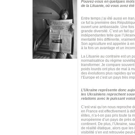
Pouvez-vous en quelques mots c
de la Lituanie, où vous avez é
Entre temps j’ai été aussi en Ir
ce fut la première des Républiqu
ouvert une ambassade. Une fois qu
grande diversité. C’est un fait 
indépendantes telle que l’Ukraine 
mentalité très différente, vraime
Son agriculture est appelée à en 
à la fois un avantage et un inconvé
La Lituanie au contraire est un 
normalisatrice du régime soviétiqu
transformer. Je compare souvent t
poids lourds ont plus de mal à m
des évolutions plus rapides qu’e
l’Europe et c’est un pays très imp
L’Ukraine représente donc aujou
les Ukrainiens reprochent souve
relations avec le puissant vois
C’est vrai qu’on nous reproche de
en France est effectivement à dé
élites, n’a-t-on pas pris toute l
européenne d’un pays de près de 
continent. De plus, l’Ukraine, s
de réalité étatique, alors que les
visibilité s’en est retrouvée peut-