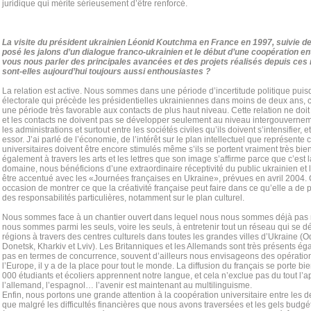
juridique qui mérite sérieusement d’être renforcé.
La visite du président ukrainien Léonid Koutchma en France en 1997, suivie d
posé les jalons d’un dialogue franco-ukrainien et le début d’une coopération e
vous nous parler des principales avancées et des projets réalisés depuis ces 
sont-elles aujourd’hui toujours aussi enthousiastes ?
La relation est active. Nous sommes dans une période d’incertitude politique pui
électorale qui précède les présidentielles ukrainiennes dans moins de deux ans, c
une période très favorable aux contacts de plus haut niveau. Cette relation ne doit
et les contacts ne doivent pas se développer seulement au niveau intergouvernem
les administrations et surtout entre les sociétés civiles qu’ils doivent s’intensifier, 
essor. J’ai parlé de l’économie, de l’intérêt sur le plan intellectuel que représent
universitaires doivent être encore stimulés même s’ils se portent vraiment très bien
également à travers les arts et les lettres que son image s’affirme parce que c’est 
domaine, nous bénéficions d’une extraordinaire réceptivité du public ukrainien et l’
être accentué avec les «Journées françaises en Ukraine», prévues en avril 2004.
occasion de montrer ce que la créativité française peut faire dans ce qu’elle a de p
des responsabilités particulières, notamment sur le plan culturel.
Nous sommes face à un chantier ouvert dans lequel nous nous sommes déjà pas m
nous sommes parmi les seuls, voire les seuls, à entretenir tout un réseau qui se 
régions à travers des centres culturels dans toutes les grandes villes d’Ukraine 
Donetsk, Kharkiv et Lviv). Les Britanniques et les Allemands sont très présents ég
pas en termes de concurrence, souvent d’ailleurs nous envisageons des opératio
l’Europe, il y a de la place pour tout le monde. La diffusion du français se porte b
000 étudiants et écoliers apprennent notre langue, et cela n’exclue pas du tout l’a
l’allemand, l’espagnol… l’avenir est maintenant au multilinguisme.
Enfin, nous portons une grande attention à la coopération universitaire entre les 
que malgré les difficultés financières que nous avons traversées et les gels budg