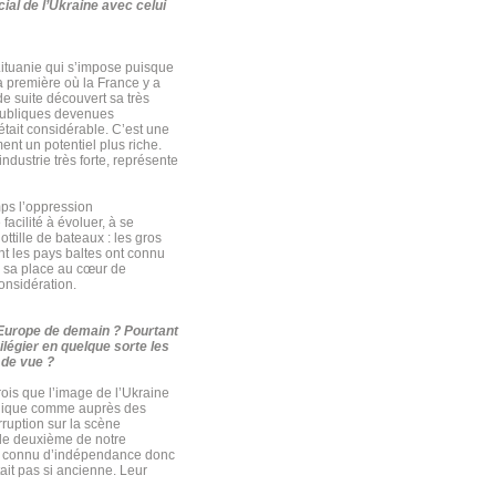
al de l’Ukraine avec celui
Lituanie qui s’impose puisque
a première où la France y a
de suite découvert sa très
épubliques devenues
 était considérable. C’est une
ent un potentiel plus riche.
ndustrie très forte, représente
mps l’oppression
facilité à évoluer, à se
ttille de bateaux : les gros
t les pays baltes ont connu
er sa place au cœur de
considération.
’Europe de demain ? Pourtant
légier en quelque sorte les
 de vue ?
rois que l’image de l’Ukraine
publique comme auprès des
rruption sur la scène
 le deuxième de notre
 pas connu d’indépendance donc
tait pas si ancienne. Leur