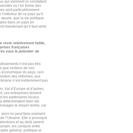
eux qui viennent ici constatent
versités où l’on forme des
ves sont particulièrement
 l’intérieur de ce pays qu’il
 œuvre, que la vie politique
males dans un pays en
est maintenant qu’il faut venir,
 reste relativement faible,
prises françaises
rès vous le potentiel de
stissements n’est pas très
re que certains de nos
on économique du pays, ceci
évolution des réformes, aux
l’Ukraine n’est évidemment pas
om, Val d’Europe
et d’autres,
et, ces entreprises doivent
t les partenaires locaux.
a détermination bien sûr.
 envisager le moyen terme, car
alors on peut faire vraiment
 de l’Ukraine. Elle a provoqué
 alentours et au-delà savent
humain, les contacts entre
cadre général, politique et