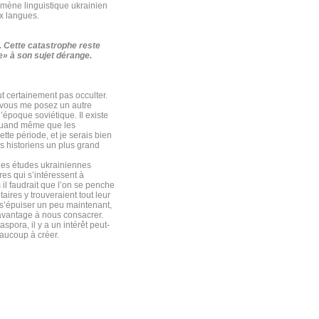
omène linguistique ukrainien
x langues.
. Cette catastrophe reste
e» à son sujet dérange.
ut certainement pas occulter.
à vous me posez un autre
’époque soviétique. Il existe
 quand même que les
tte période, et je serais bien
es historiens un plus grand
 les études ukrainiennes
res qui s’intéressent à
l faudrait que l’on se penche
aires y trouveraient tout leur
 s’épuiser un peu maintenant,
t avantage à nous consacrer.
spora, il y a un intérêt peut-
eaucoup à créer.