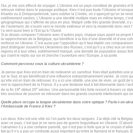
Oui, je me suis efforcé de voyager. L’Ukraine est un pays constitué de grandes et fo
retrouve même dans le paysage politique. Kiev n’est pas toute l’Ukraine et lorsque 
Kharkiv ou à Dniepropetrovsk, sans oublier la Crimée, on s’aperçoit qu’on se ren
extrêmement variées. L’Ukraine a une identité multiple mais en même temps, c’est u
géographique qui s’affirme de plus en plus. Malgré cette très grande diversité, il 
de l’isolement, de s’ouvrir vers le monde extérieur et vers la modernité donc vers l’
l’a sent aussi bien à l’Est qu’à l’Ouest.
Si je devais comparer l’Ukraine avec d’autres pays, chaque pays ayant sa propre fo
la rapprocherais de la Belgique, qui bénéficie à la fois d’une diversité et d’une co
renforce en Ukraine. C’est aussi par l’opposition qu’il faut établir ces comparaiso
peut distinguer souvent les Ukrainiens des Russes, c’est qu’il y a chez eux un enr
régions et à leur villes, extrêmement marqué, une densité de population assez for
qui craint le replis sur soi et cherche l’ouverture vers l’Europe, à sa porte.
Comment percevez vous la culture ukrainienne ?
Je pense que Kiev est en train de redevenir un carrefour. Kiev était autrefois une po
sur le Sud, et qui bénéficiait d’une influence extraordinairement variée. Je crois q
qu’elle est en train de retrouver. Il y a ici une vitalité, une joie de vivre, un goût d
moi la rapprochent de la France. Il y a une fantaisie tout à fait étonnante dans l’arch
e
e
de la fin 19
-début 20
siècles. Une personnalité très forte ressort à travers ce styl
très soucieux de pouvoir se retrouver dans les grands courants intellectuels qui o
Quelle place occupe la langue ukrainienne dans votre optique ? Parle-t-on ukra
l’Ambassade de France à Kiev ?
Les deux. Kiev est une ville où l’on parle les deux langues. J’ai déjà cité la Belgi
avec ce pays, c’est que je ne sens pas de guerre linguistique en Ukraine. D’abord 
l’ukrainien il y a une certaine parenté, qui n’est pas si forte que je le croyais d’aille
fait qu’il n’y a pas un contraste aussi important qu’entre le flamand et le français.