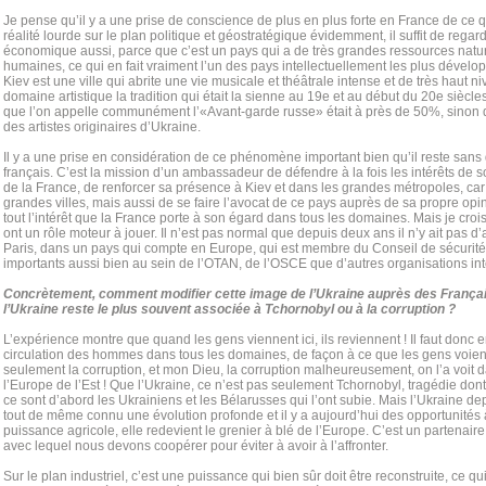
Je pense qu’il y a une prise de conscience de plus en plus forte en France de ce qu
réalité lourde sur le plan politique et géostratégique évidemment, il suffit de regard
économique aussi, parce que c’est un pays qui a de très grandes ressources natu
humaines, ce qui en fait vraiment l’un des pays intellectuellement les plus dévelo
Kiev est une ville qui abrite une vie musicale et théâtrale intense et de très haut ni
domaine artistique la tradition qui était la sienne au 19e et au début du 20e siècl
que l’on appelle communément l’«Avant-garde russe» était à près de 50%, sinon
des artistes originaires d’Ukraine.
Il y a une prise en considération de ce phénomène important bien qu’il reste sans d
français. C’est la mission d’un ambassadeur de défendre à la fois les intérêts de 
de la France, de renforcer sa présence à Kiev et dans les grandes métropoles, car 
grandes villes, mais aussi de se faire l’avocat de ce pays auprès de sa propre op
tout l’intérêt que la France porte à son égard dans tous les domaines. Mais je croi
ont un rôle moteur à jouer. Il n’est pas normal que depuis deux ans il n’y ait pas
Paris, dans un pays qui compte en Europe, qui est membre du Conseil de sécurité e
importants aussi bien au sein de l’OTAN, de l’OSCE que d’autres organisations in
Concrètement, comment modifier cette image de l’Ukraine auprès des França
l’Ukraine reste le plus souvent associée à Tchornobyl ou à la corruption ?
L’expérience montre que quand les gens viennent ici, ils reviennent ! Il faut don
circulation des hommes dans tous les domaines, de façon à ce que les gens voient
seulement la corruption, et mon Dieu, la corruption malheureusement, on l’a voit 
l’Europe de l’Est ! Que l’Ukraine, ce n’est pas seulement Tchornobyl, tragédie dont 
ce sont d’abord les Ukrainiens et les Bélаrusses qui l’ont subie. Mais l’Ukraine d
tout de même connu une évolution profonde et il y a aujourd’hui des opportunités à
puissance agricole, elle redevient le grenier à blé de l’Europe. C’est un partena
avec lequel nous devons coopérer pour éviter à avoir à l’affronter.
Sur le plan industriel, c’est une puissance qui bien sûr doit être reconstruite, ce 