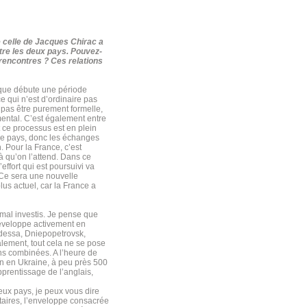
e celle de Jacques Chirac a
ntre les deux pays. Pouvez-
rencontres ? Ces relations
sque débute une période
e qui n’est d’ordinaire pas
 pas être purement formelle,
ental. C’est également entre
et ce processus est en plein
e ce pays, donc les échanges
. Pour la France, c’est
là qu’on l’attend. Dans ce
effort qui est poursuivi va
 Ce sera une nouvelle
lus actuel, car la France a
al investis. Je pense que
développe activement en
(Odessa, Dniepopetrovsk,
alement, tout cela ne se pose
ns combinées. A l’heure de
ien en Ukraine, à peu près 500
pprentissage de l’anglais,
deux pays, je peux vous dire
étaires, l’enveloppe consacrée