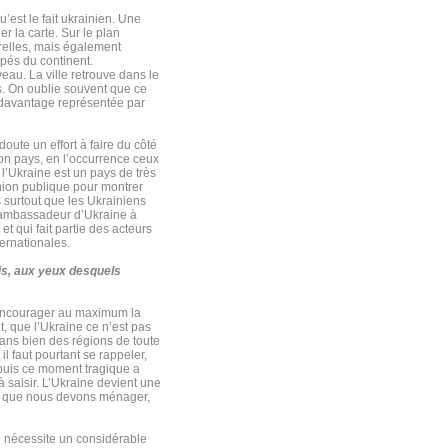
’est le fait ukrainien. Une
er la carte. Sur le plan
relles, mais également
ppés du continent.
veau. La ville retrouve dans le
es. On oublie souvent que ce
 davantage représentée par
oute un effort à faire du côté
son pays, en l’occurrence ceux
l’Ukraine est un pays de très
inion publique pour montrer
s surtout que les Ukrainiens
 d’ambassadeur d’Ukraine à
t qui fait partie des acteurs
ternationales.
is, aux yeux desquels
c encourager au maximum la
, que l’Ukraine ce n’est pas
dans bien des régions de toute
il faut pourtant se rappeler,
epuis ce moment tragique a
 saisir. L’Ukraine devient une
ire que nous devons ménager,
qui nécessite un considérable