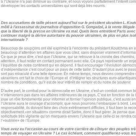
à l’Ukraine n’a pas diminué au contraire, et nous voyons parfaitement l’intérêt 
développer les contacts universitaires qui sont déjà très nourris.
Des accusations de taille pèsent aujourd’hui sur le président ukrainien L. Ko
mêlé à l’assassinat du journaliste d’opposition G. Gongadzé, à la vente illégale 
que la liberté de la presse en Ukraine va mal. Quels liens entretient Paris avec
continuer malgré la dérive autoritaire du pouvoir ukrainien, de plus en plus iso
internationale ?
Beaucoup de soupçons ont été exprimés à l’encontre du président Koutchma en ef
beaucoup d’attention les affaires que vous citez, sans disposer vraiment d’informatio
Ce que je peux dire, c’est que l’Ukraine, qui se retrouve à la croisée des chemins,
attention, il faut rester en contact permanent avec elle. Ce pays représente un enj
l’équilibre de notre continent qui en dépend. Il faut encourager l’évolution démocr
d’indépendance c’est court pour un pays de cette taille. D’autant plus avec le passé 
sort pas miraculé d’une telle épreuve. En même temps, nous devons comprendre q
ukrainiens ont fait le choix de l’Europe et d’intégrer les structures euro-atlantique
nombre de conditions, qu’il est de leur intérêt de remplir et du notre de soutenir.
D’autre part, le combat pour la démocratie en Ukraine, c’est un combat commun b
n’intervenons pas dans les affaires intérieures de ce pays. C’est en fonction de la l
joue un rôle fondamental pour informer et former l’opinion publique, c’est aussi e
l’Ukraine aura le courage d’accomplir, que nous pourrons l’embarquer à bord. Le
responsabilité, ils doivent faire des choix extrêmement difficiles, il faut bien le reco
objectivement «en situation» comme dirait Sartre, donc il faut gérer. Je pense que 
sollicitude très vigilante qu’on marquera envers l’Ukraine que celle-ci se rendra c
l’«oubliée» de l’Europe.
Vous avez eu l’occasion au cours de votre carrière de côtoyer des peuples trè
temps de voyager en Ukraine ? Le cas échéant, comment qualifieriez-vous les