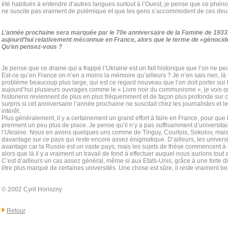
été habitués à entendre d’autres langues surtout à l’Ouest, je pense que ce phén
ne suscite pas vraiment de polémique et que les gens s’accommodent de ces deu
L’année prochaine sera marquée par le 70e anniversaire de la Famine de 1933
aujourd’hui relativement méconnue en France, alors que le terme de «génocid
Qu’en pensez-vous ?
Je pense que ce drame qui a frappé l’Ukraine est un fait historique que l’on ne pe
Est-ce qu’en France on n’en a moins la mémoire qu’ailleurs ? Je n’en sais rien, l
problème beaucoup plus large, qui est ce regard nouveau que l’on doit porter sur l
aujourd’hui plusieurs ouvrages comme le « Livre noir du communisme », je vois
historiens reviennent de plus en plus fréquemment et de façon plus profonde sur ce
surpris si cet anniversaire l’année prochaine ne suscitait chez les journalistes et l
intérêt.
Plus généralement, il y a certainement un grand effort à faire en France, pour que
prennent un peu plus de place. Je pense qu’il n’y a pas suffisamment d’universitai
l’Ukraine. Nous en avons quelques uns comme de Tinguy, Courtois, Sokolov, mais i
davantage sur ce pays qui reste encore assez énigmatique. D’ailleurs, les universit
avantage car la Russie est un vaste pays, mais les sujets de thèse commencent à
alors que là il y a vraiment un travail de fond à effectuer auquel nous aurions tou
C’est d’ailleurs un cas assez général, même si aux Etats-Unis, grâce à une forte dia
être plus marqué de certaines universités. Une chose est sûre, il reste vraiment b
© 2002 Cyril Horiszny
Retour