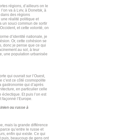
rtes régions, d’ailleurs on le
l’on va à Lviv, à Donetsk, à
d dans des régions
ne réalité politique et
y a un souci commun de sortir
Occident, et cette volonté, on
rme d’identité nationale, je
hésion. Or, cette cohésion se
ns, donc je pense que ce qui
acinement au sol, à leur
te, une population urbanisée
rte qui ouvrait sur l’Ouest,
ue c’est ce côté cosmopolite
e la gastronomie qui d’après
itecture, en particulier celle
e éclectique. Et puis l’on est
nt façonné l’Europe.
inien ou russe à
que, mais la grande différence
parce qu’entre le russe et
urs, enfin qui existe. Ce qui
 Et puis, beaucoup de gens ont