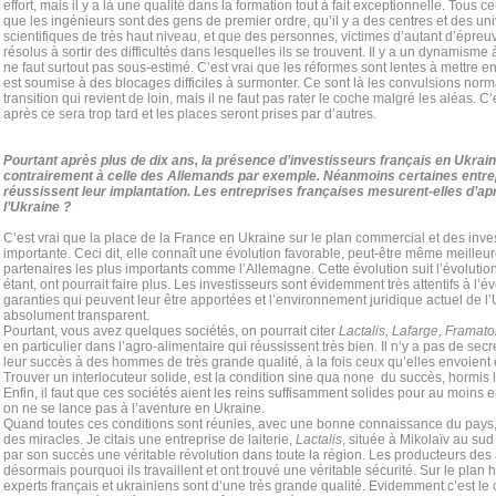
effort, mais il y a là une qualité dans la formation tout à fait exceptionnelle. Tous c
que les ingénieurs sont des gens de premier ordre, qu’il y a des centres et des uni
scientifiques de très haut niveau, et que des personnes, victimes d’autant d’épreu
résolus à sortir des difficultés dans lesquelles ils se trouvent. Il y a un dynamisme à
ne faut surtout pas sous-estimé. C’est vrai que les réformes sont lentes à mettre en
est soumise à des blocages difficiles à surmonter. Ce sont là les convulsions nor
transition qui revient de loin, mais il ne faut pas rater le coche malgré les aléas. C’
après ce sera trop tard et les places seront prises par d’autres.
Pourtant après plus de dix ans, la présence d’investisseurs français en Ukraine
contrairement à celle des Allemands par exemple. Néanmoins certaines entre
réussissent leur implantation. Les entreprises françaises mesurent-elles d’ap
l’Ukraine ?
C’est vrai que la place de la France en Ukraine sur le plan commercial et des inve
importante. Ceci dit, elle connaît une évolution favorable, peut-être même meilleu
partenaires les plus importants comme l’Allemagne. Cette évolution suit l’évoluti
étant, ont pourrait faire plus. Les investisseurs sont évidemment très attentifs à l’
garanties qui peuvent leur être apportées et l’environnement juridique actuel de 
absolument transparent.
Pourtant, vous avez quelques sociétés, on pourrait citer
Lactalis, Lafarge, Framat
en particulier dans l’agro-alimentaire qui réussissent très bien. Il n’y a pas de secr
leur succès à des hommes de très grande qualité, à la fois ceux qu’elles envoient e
Trouver un interlocuteur solide, est la condition sine qua none du succès, hormis l
Enfin, il faut que ces sociétés aient les reins suffisamment solides pour au moins
on ne se lance pas à l’aventure en Ukraine.
Quand toutes ces conditions sont réunies, avec une bonne connaissance du pays, 
des miracles. Je citais une entreprise de laiterie,
Lactalis
, située à Mikolaïv au sud
par son succès une véritable révolution dans toute la région. Les producteurs des
désormais pourquoi ils travaillent et ont trouvé une véritable sécurité. Sur le plan 
experts français et ukrainiens sont d’une très grande qualité. Evidemment c’est le 