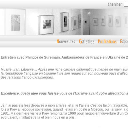
Entretien avec Philippe de Suremain, Ambassadeur de France en Ukraine de 2
Russie, Iran, Lituanie… Après une riche carrière diplomatique menée de main sûre
la République française en Ukraine livre son regard sur son nouveau pays d’affect
des relations franco-ukrainiennes.
Excellence, quelle idée vous faisiez-vous de l’Ukraine avant votre affectation 
Je n’ai pas été très dépaysé à mon arrivée, et si je l’ai été c’est de façon favorabl
fois à Kiev à l’époque soviétique, quand j’étais en poste à Moscou, où j’ai servi à
1981. Ma dernière visite à Kiev remontait à 1990 pour négocier l’ouverture d’un 
évoluaient, il fallait être là et bien nous en a pris !