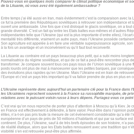
Pouvez-vous en quelques mots comparer le climat politique économique et soci
de la Lituanie, où vous avez été également ambassadeur ?
Entre temps j’ai été aussi en Iran, mais évidemment c’est la comparaison avec la 
ce fut la première des Républiques soviétiques à retrouver son indépendance et l
ouvert une ambassade. Une fois que s’est disloqué le glacis soviétique, on a tout 
grande diversité. C’est un fait qu’entre les Etats baltes eux-mêmes et d’autres R
indépendantes telle que l’Ukraine (qui est la plus importante d’entre elles), l’écart
mentalité très différente, vraiment un autre pays, mais l’Ukraine possède certainem
Son agriculture est appelée à en faire une véritable superpuissance agricole, son i
à la fois un avantage et un inconvénient vu qu’il faut tout reconvertir.
La Lituanie au contraire est un pays beaucoup plus petit, qui a subi moins longte
normalisatrice du régime soviétique, et qui de ce fait a peut-être rencontrer plus de 
transformer. Je compare souvent tous ces pays issus de l’Union soviétique à une flo
poids lourds ont plus de mal à manoeuvrer que les petites barques, par conséquen
des évolutions plus rapides qu’en Ukraine. Mais l’Ukraine est en train de retrouv
l’Europe et c’est un pays très important qu’il va falloir prendre de plus en plus en 
L’Ukraine représente donc aujourd’hui un partenaire clé pour la France dans l
les Ukrainiens reprochent souvent à la France sa russophilie marquée, de privi
relations avec le puissant voisin russe à leurs dépens. Partagez-vous ce point
C’est vrai qu’on nous reproche de porter plus d’attention à Moscou qu’à Kiev. Je c
en France est effectivement à défendre, à faire valoir. Peut-être dans l’opinion 
élites, n’a-t-on pas pris toute la mesure de cet événement considérable qu’a été l’i
européenne d’un pays de près de 50 millions d’habitants et qui par sa surface est
continent. De plus, l’Ukraine, sauf à de très brefs épisodes de son histoire, n’a
de réalité étatique, alors que les Etats baltes renouaient avec une tradition qui n’é
visibilité s’en est retrouvée peut-être plus affirmée.