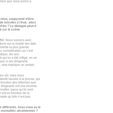
commun que nous avons à
utchma, soupçonné d’être
de missiles à l’Irak, alors
 Kiev ? Le dialogue peut-il
lé sur la scène
fet. Nous suivons avec
ns sur la réalité des faits.
 mérite la plus grande
eu considérable car c’est
atique, dix ans
qui lui a été infligé, on ne
ue si ses dirigeants
s, cela implique un certain
ien sûr, mais nous
iberté laissée à la presse, qui
n fonction des réformes que
s dirigeants ont une énorme
nnaître, parce qu’ils sont
c’est en fonction de la
ompte qu’elle n’est pas
s différents. Avez-vous eu le
 mentalités ukrainiennes ?