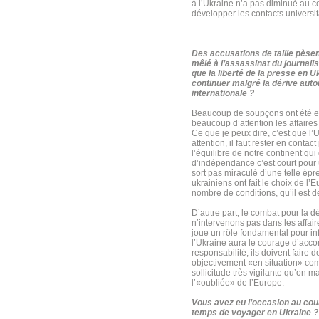
à l’Ukraine n’a pas diminué au c
développer les contacts universita
Des accusations de taille pèsen
mêlé à l’assassinat du journalis
que la liberté de la presse en U
continuer malgré la dérive autor
internationale ?
Beaucoup de soupçons ont été ex
beaucoup d’attention les affaires 
Ce que je peux dire, c’est que l’
attention, il faut rester en cont
l’équilibre de notre continent qu
d’indépendance c’est court pour un
sort pas miraculé d’une telle é
ukrainiens ont fait le choix de l’
nombre de conditions, qu’il est de
D’autre part, le combat pour la 
n’intervenons pas dans les affaire
joue un rôle fondamental pour inf
l’Ukraine aura le courage d’acco
responsabilité, ils doivent faire d
objectivement «en situation» comm
sollicitude très vigilante qu’on 
l’«oubliée» de l’Europe.
Vous avez eu l’occasion au cour
temps de voyager en Ukraine ? 