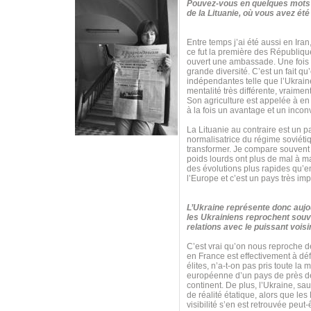
Pouvez-vous en quelques mots c
de la Lituanie, où vous avez é
Entre temps j’ai été aussi en Ir
ce fut la première des Républiqu
ouvert une ambassade. Une fois qu
grande diversité. C’est un fait 
indépendantes telle que l’Ukraine 
mentalité très différente, vraime
Son agriculture est appelée à en 
à la fois un avantage et un inconvé
La Lituanie au contraire est un 
normalisatrice du régime soviétiqu
transformer. Je compare souvent t
poids lourds ont plus de mal à m
des évolutions plus rapides qu’e
l’Europe et c’est un pays très imp
L’Ukraine représente donc aujou
les Ukrainiens reprochent souve
relations avec le puissant vois
C’est vrai qu’on nous reproche de
en France est effectivement à dé
élites, n’a-t-on pas pris toute l
européenne d’un pays de près de 
continent. De plus, l’Ukraine, s
de réalité étatique, alors que les
visibilité s’en est retrouvée peut-