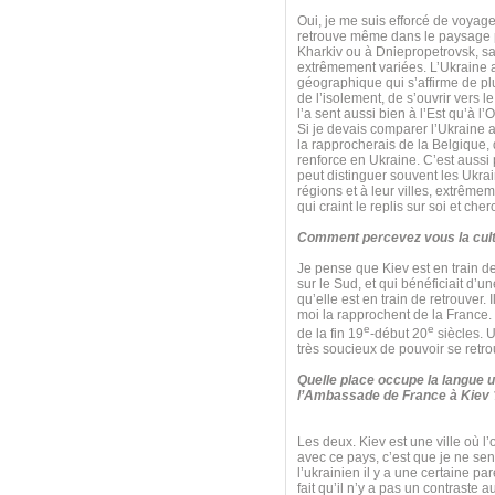
Oui, je me suis efforcé de voyager
retrouve même dans le paysage pol
Kharkiv ou à Dniepropetrovsk, sa
extrêmement variées. L’Ukraine a 
géographique qui s’affirme de plu
de l’isolement, de s’ouvrir vers l
l’a sent aussi bien à l’Est qu’à l’
Si je devais comparer l’Ukraine a
la rapprocherais de la Belgique, q
renforce en Ukraine. C’est aussi 
peut distinguer souvent les Ukrai
régions et à leur villes, extrêm
qui craint le replis sur soi et che
Comment percevez vous la cult
Je pense que Kiev est en train de 
sur le Sud, et qui bénéficiait d’
qu’elle est en train de retrouver. 
moi la rapprochent de la France. Il
e
e
de la fin 19
-début 20
siècles. U
très soucieux de pouvoir se retro
Quelle place occupe la langue u
l’Ambassade de France à Kiev 
Les deux. Kiev est une ville où l’
avec ce pays, c’est que je ne sen
l’ukrainien il y a une certaine par
fait qu’il n’y a pas un contraste 