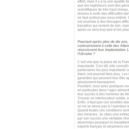
effort, mais il y a là une qualité 
que les ingénieurs sont des gens 
scientifiques de très haut niveau
résolus à sortir des difficultés da
ne faut surtout pas sous-estimé. 
est soumise à des blocages diffi
transition qui revient de loin, mai
après ce sera trop tard et les pla
Pourtant après plus de dix ans,
contrairement à celle des All
réussissent leur implantation. 
l’Ukraine ?
C’est vrai que la place de la Fra
importante. Ceci dit, elle connaî
partenaires les plus importants 
étant, ont pourrait faire plus. Le
garanties qui peuvent leur être 
absolument transparent.
Pourtant, vous avez quelques soci
en particulier dans l’agro-aliment
leur succès à des hommes de très 
Trouver un interlocuteur solide, 
Enfin, il faut que ces sociétés a
on ne se lance pas à l’aventure 
Quand toutes ces conditions sont
des miracles. Je citais une entrep
par son succès une véritable rév
désormais pourquoi ils travaillent
experts français et ukrainiens so