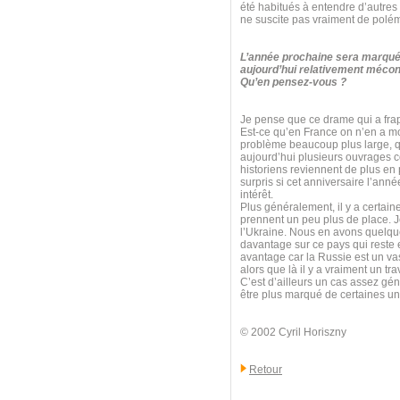
été habitués à entendre d’autres
ne suscite pas vraiment de polé
L’année prochaine sera marquée
aujourd’hui relativement mécon
Qu’en pensez-vous ?
Je pense que ce drame qui a frapp
Est-ce qu’en France on n’en a mo
problème beaucoup plus large, qui
aujourd’hui plusieurs ouvrages 
historiens reviennent de plus en 
surpris si cet anniversaire l’anné
intérêt.
Plus généralement, il y a certain
prennent un peu plus de place. Je
l’Ukraine. Nous en avons quelque
davantage sur ce pays qui reste e
avantage car la Russie est un va
alors que là il y a vraiment un t
C’est d’ailleurs un cas assez géné
être plus marqué de certaines uni
© 2002 Cyril Horiszny
Retour