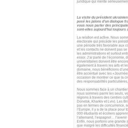
juridique qui mérite sérieusement
La visite du président ukraini
posé les jalons d’un dialogue f
vous nous parler des principal
sont-elles aujourd’hui toujours
La relation est active. Nous som
électorale qui précède les prési
une période très favorable aux co
et les contacts ne doivent pas 
les administrations et surtout entr
essor. J’ai parlé de l’économie, 
universitaires doivent être encor
également à travers les arts et le
domaine, nous bénéficions d’une ex
être accentué avec les «Journées
occasion de montrer ce que la cré
des responsabilités particulières
Nous sommes face à un chantier 
nous sommes parmi les seuls, voi
régions à travers des centres cu
Donetsk, Kharkiv et Lviv). Les Br
pas en termes de concurrence, s
l’Europe, il y a de la place pour
000 étudiants et écoliers apprenn
l’allemand, l’espagnol… l’avenir
Enfin, nous portons une grande at
que malgré les difficultés finan