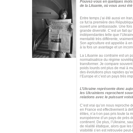
Pouvez-vous en quelques mots c
de la Lituanie, où vous avez é
Entre temps j’ai été aussi en Ir
ce fut la première des Républiqu
ouvert une ambassade. Une fois qu
grande diversité. C’est un fait 
indépendantes telle que l’Ukraine 
mentalité très différente, vraime
Son agriculture est appelée à en 
à la fois un avantage et un inconvé
La Lituanie au contraire est un 
normalisatrice du régime soviétiqu
transformer. Je compare souvent t
poids lourds ont plus de mal à m
des évolutions plus rapides qu’e
l’Europe et c’est un pays très imp
L’Ukraine représente donc aujou
les Ukrainiens reprochent souve
relations avec le puissant vois
C’est vrai qu’on nous reproche de
en France est effectivement à dé
élites, n’a-t-on pas pris toute l
européenne d’un pays de près de 
continent. De plus, l’Ukraine, s
de réalité étatique, alors que les
visibilité s’en est retrouvée peut-