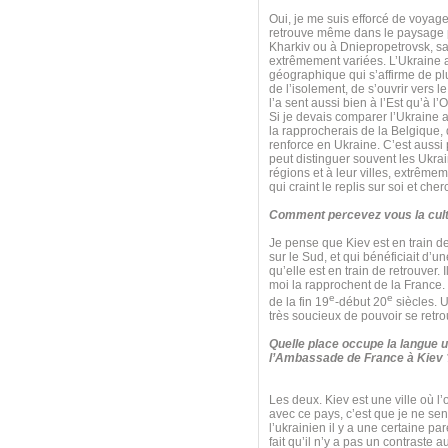
Oui, je me suis efforcé de voyager
retrouve même dans le paysage pol
Kharkiv ou à Dniepropetrovsk, sa
extrêmement variées. L’Ukraine a 
géographique qui s’affirme de plu
de l’isolement, de s’ouvrir vers l
l’a sent aussi bien à l’Est qu’à l’
Si je devais comparer l’Ukraine a
la rapprocherais de la Belgique, q
renforce en Ukraine. C’est aussi 
peut distinguer souvent les Ukrai
régions et à leur villes, extrêm
qui craint le replis sur soi et che
Comment percevez vous la cult
Je pense que Kiev est en train de 
sur le Sud, et qui bénéficiait d’
qu’elle est en train de retrouver. 
moi la rapprochent de la France. Il
e
e
de la fin 19
-début 20
siècles. U
très soucieux de pouvoir se retro
Quelle place occupe la langue u
l’Ambassade de France à Kiev 
Les deux. Kiev est une ville où l’
avec ce pays, c’est que je ne sen
l’ukrainien il y a une certaine par
fait qu’il n’y a pas un contraste 