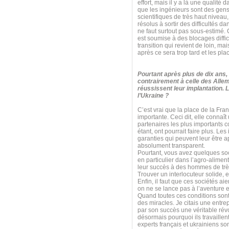
effort, mais il y a là une qualité 
que les ingénieurs sont des gens 
scientifiques de très haut niveau
résolus à sortir des difficultés da
ne faut surtout pas sous-estimé. 
est soumise à des blocages diffi
transition qui revient de loin, mai
après ce sera trop tard et les pla
Pourtant après plus de dix ans,
contrairement à celle des All
réussissent leur implantation. 
l’Ukraine ?
C’est vrai que la place de la Fra
importante. Ceci dit, elle connaî
partenaires les plus importants 
étant, ont pourrait faire plus. Le
garanties qui peuvent leur être 
absolument transparent.
Pourtant, vous avez quelques soci
en particulier dans l’agro-aliment
leur succès à des hommes de très 
Trouver un interlocuteur solide, 
Enfin, il faut que ces sociétés a
on ne se lance pas à l’aventure 
Quand toutes ces conditions sont
des miracles. Je citais une entrep
par son succès une véritable rév
désormais pourquoi ils travaillent
experts français et ukrainiens so