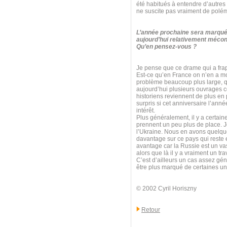
été habitués à entendre d’autres
ne suscite pas vraiment de polé
L’année prochaine sera marquée
aujourd’hui relativement mécon
Qu’en pensez-vous ?
Je pense que ce drame qui a frapp
Est-ce qu’en France on n’en a mo
problème beaucoup plus large, qui
aujourd’hui plusieurs ouvrages 
historiens reviennent de plus en 
surpris si cet anniversaire l’anné
intérêt.
Plus généralement, il y a certain
prennent un peu plus de place. Je
l’Ukraine. Nous en avons quelque
davantage sur ce pays qui reste e
avantage car la Russie est un va
alors que là il y a vraiment un t
C’est d’ailleurs un cas assez géné
être plus marqué de certaines uni
© 2002 Cyril Horiszny
Retour