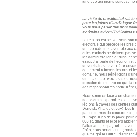
juridique qui mérite sérieusement
La visite du président ukraini
posé les jalons d’un dialogue f
vous nous parler des principal
sont-elles aujourd’hui toujours
La relation est active. Nous som
électorale qui précède les prési
une période très favorable aux co
et les contacts ne doivent pas 
les administrations et surtout entr
essor. J’ai parlé de l’économie, 
universitaires doivent être encor
également à travers les arts et le
domaine, nous bénéficions d’une ex
être accentué avec les «Journées
occasion de montrer ce que la cré
des responsabilités particulières
Nous sommes face à un chantier 
nous sommes parmi les seuls, voi
régions à travers des centres cu
Donetsk, Kharkiv et Lviv). Les Br
pas en termes de concurrence, s
l’Europe, il y a de la place pour
000 étudiants et écoliers apprenn
l’allemand, l’espagnol… l’avenir
Enfin, nous portons une grande at
que malgré les difficultés finan