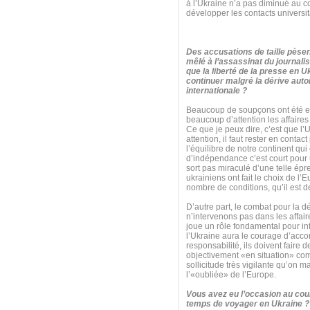
à l’Ukraine n’a pas diminué au c
développer les contacts universita
Des accusations de taille pèsen
mêlé à l’assassinat du journalis
que la liberté de la presse en U
continuer malgré la dérive autor
internationale ?
Beaucoup de soupçons ont été ex
beaucoup d’attention les affaires 
Ce que je peux dire, c’est que l’
attention, il faut rester en cont
l’équilibre de notre continent qu
d’indépendance c’est court pour un
sort pas miraculé d’une telle é
ukrainiens ont fait le choix de l’
nombre de conditions, qu’il est de
D’autre part, le combat pour la 
n’intervenons pas dans les affaire
joue un rôle fondamental pour inf
l’Ukraine aura le courage d’acco
responsabilité, ils doivent faire d
objectivement «en situation» comm
sollicitude très vigilante qu’on 
l’«oubliée» de l’Europe.
Vous avez eu l’occasion au cour
temps de voyager en Ukraine ? 