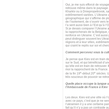
Oui, je me suis efforcé de voyager
retrouve même dans le paysage pol
Kharkiv ou à Dniepropetrovsk, sa
extrêmement variées. L’Ukraine a 
géographique qui s’affirme de plu
de l’isolement, de s’ouvrir vers l
l’a sent aussi bien à l’Est qu’à l’
Si je devais comparer l’Ukraine a
la rapprocherais de la Belgique, q
renforce en Ukraine. C’est aussi 
peut distinguer souvent les Ukrai
régions et à leur villes, extrêm
qui craint le replis sur soi et che
Comment percevez vous la cult
Je pense que Kiev est en train de 
sur le Sud, et qui bénéficiait d’
qu’elle est en train de retrouver. 
moi la rapprochent de la France. Il
e
e
de la fin 19
-début 20
siècles. U
très soucieux de pouvoir se retro
Quelle place occupe la langue u
l’Ambassade de France à Kiev 
Les deux. Kiev est une ville où l’
avec ce pays, c’est que je ne sen
l’ukrainien il y a une certaine par
fait qu’il n’y a pas un contraste 