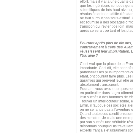
effort, mais il y a là une qualité 
que les ingénieurs sont des gens 
scientifiques de très haut niveau
résolus à sortir des difficultés da
ne faut surtout pas sous-estimé. 
est soumise à des blocages diffi
transition qui revient de loin, mai
après ce sera trop tard et les pla
Pourtant après plus de dix ans,
contrairement à celle des All
réussissent leur implantation. 
l’Ukraine ?
C’est vrai que la place de la Fra
importante. Ceci dit, elle connaî
partenaires les plus importants 
étant, ont pourrait faire plus. Le
garanties qui peuvent leur être 
absolument transparent.
Pourtant, vous avez quelques soci
en particulier dans l’agro-aliment
leur succès à des hommes de très 
Trouver un interlocuteur solide, 
Enfin, il faut que ces sociétés a
on ne se lance pas à l’aventure 
Quand toutes ces conditions sont
des miracles. Je citais une entrep
par son succès une véritable rév
désormais pourquoi ils travaillent
experts français et ukrainiens so