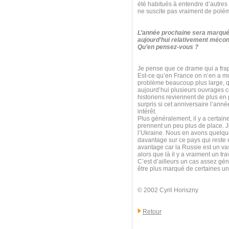
été habitués à entendre d’autres
ne suscite pas vraiment de polé
L’année prochaine sera marquée
aujourd’hui relativement mécon
Qu’en pensez-vous ?
Je pense que ce drame qui a frapp
Est-ce qu’en France on n’en a mo
problème beaucoup plus large, qui
aujourd’hui plusieurs ouvrages 
historiens reviennent de plus en 
surpris si cet anniversaire l’anné
intérêt.
Plus généralement, il y a certain
prennent un peu plus de place. Je
l’Ukraine. Nous en avons quelque
davantage sur ce pays qui reste e
avantage car la Russie est un va
alors que là il y a vraiment un t
C’est d’ailleurs un cas assez géné
être plus marqué de certaines uni
© 2002 Cyril Horiszny
Retour