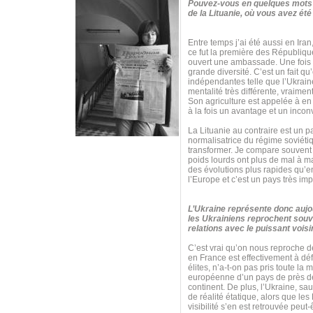
Pouvez-vous en quelques mots c
de la Lituanie, où vous avez é
Entre temps j’ai été aussi en Ir
ce fut la première des Républiqu
ouvert une ambassade. Une fois qu
grande diversité. C’est un fait 
indépendantes telle que l’Ukraine 
mentalité très différente, vraime
Son agriculture est appelée à en 
à la fois un avantage et un inconvé
La Lituanie au contraire est un 
normalisatrice du régime soviétiqu
transformer. Je compare souvent t
poids lourds ont plus de mal à m
des évolutions plus rapides qu’e
l’Europe et c’est un pays très imp
L’Ukraine représente donc aujou
les Ukrainiens reprochent souve
relations avec le puissant vois
C’est vrai qu’on nous reproche de
en France est effectivement à dé
élites, n’a-t-on pas pris toute l
européenne d’un pays de près de 
continent. De plus, l’Ukraine, s
de réalité étatique, alors que les
visibilité s’en est retrouvée peut-