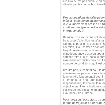
à l’Ukraine n’a pas diminué au c
développer les contacts universita
Des accusations de taille pèsen
mêlé à l’assassinat du journalis
que la liberté de la presse en U
continuer malgré la dérive autor
internationale ?
Beaucoup de soupçons ont été ex
beaucoup d’attention les affaires 
Ce que je peux dire, c’est que l’
attention, il faut rester en cont
l’équilibre de notre continent qu
d’indépendance c’est court pour un
sort pas miraculé d’une telle é
ukrainiens ont fait le choix de l’
nombre de conditions, qu’il est de
D’autre part, le combat pour la 
n’intervenons pas dans les affaire
joue un rôle fondamental pour inf
l’Ukraine aura le courage d’acco
responsabilité, ils doivent faire d
objectivement «en situation» comm
sollicitude très vigilante qu’on 
l’«oubliée» de l’Europe.
Vous avez eu l’occasion au cour
temps de voyager en Ukraine ? 