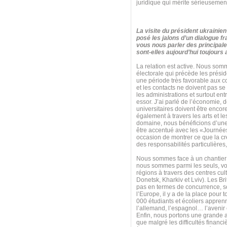
juridique qui mérite sérieusement
La visite du président ukraini
posé les jalons d’un dialogue f
vous nous parler des principal
sont-elles aujourd’hui toujours
La relation est active. Nous som
électorale qui précède les prési
une période très favorable aux co
et les contacts ne doivent pas 
les administrations et surtout entr
essor. J’ai parlé de l’économie, 
universitaires doivent être encor
également à travers les arts et le
domaine, nous bénéficions d’une ex
être accentué avec les «Journées
occasion de montrer ce que la cré
des responsabilités particulières
Nous sommes face à un chantier 
nous sommes parmi les seuls, voi
régions à travers des centres cu
Donetsk, Kharkiv et Lviv). Les Br
pas en termes de concurrence, s
l’Europe, il y a de la place pour
000 étudiants et écoliers apprenn
l’allemand, l’espagnol… l’avenir
Enfin, nous portons une grande at
que malgré les difficultés finan