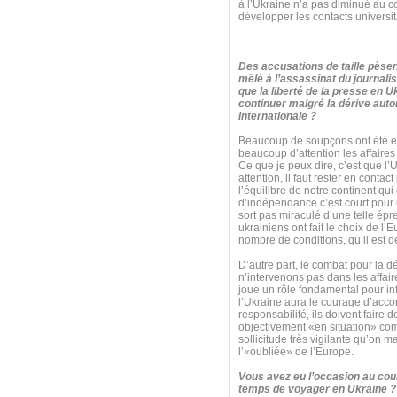
à l’Ukraine n’a pas diminué au c
développer les contacts universita
Des accusations de taille pèsen
mêlé à l’assassinat du journalis
que la liberté de la presse en U
continuer malgré la dérive autor
internationale ?
Beaucoup de soupçons ont été ex
beaucoup d’attention les affaires 
Ce que je peux dire, c’est que l’
attention, il faut rester en cont
l’équilibre de notre continent qu
d’indépendance c’est court pour un
sort pas miraculé d’une telle é
ukrainiens ont fait le choix de l’
nombre de conditions, qu’il est de
D’autre part, le combat pour la 
n’intervenons pas dans les affaire
joue un rôle fondamental pour inf
l’Ukraine aura le courage d’acco
responsabilité, ils doivent faire d
objectivement «en situation» comm
sollicitude très vigilante qu’on 
l’«oubliée» de l’Europe.
Vous avez eu l’occasion au cour
temps de voyager en Ukraine ? 