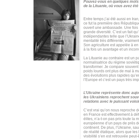
Pouvez-vous en quelques mots c
de la Lituanie, où vous avez é
Entre temps j’ai été aussi en Ir
ce fut la première des Républiqu
ouvert une ambassade. Une fois qu
grande diversité. C’est un fait 
indépendantes telle que l’Ukraine 
mentalité très différente, vraime
Son agriculture est appelée à en 
à la fois un avantage et un inconvé
La Lituanie au contraire est un 
normalisatrice du régime soviétiqu
transformer. Je compare souvent t
poids lourds ont plus de mal à m
des évolutions plus rapides qu’e
l’Europe et c’est un pays très imp
L’Ukraine représente donc aujou
les Ukrainiens reprochent souve
relations avec le puissant vois
C’est vrai qu’on nous reproche de
en France est effectivement à dé
élites, n’a-t-on pas pris toute l
européenne d’un pays de près de 
continent. De plus, l’Ukraine, s
de réalité étatique, alors que les
visibilité s’en est retrouvée peut-