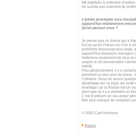
été habitués à entendre d’autres
ne suscite pas vraiment de polé
L’année prochaine sera marquée
aujourd’hui relativement mécon
Qu’en pensez-vous ?
Je pense que ce drame qui a frapp
Est-ce qu’en France on n’en a mo
problème beaucoup plus large, qui
aujourd’hui plusieurs ouvrages 
historiens reviennent de plus en 
surpris si cet anniversaire l’anné
intérêt.
Plus généralement, il y a certain
prennent un peu plus de place. Je
l’Ukraine. Nous en avons quelque
davantage sur ce pays qui reste e
avantage car la Russie est un va
alors que là il y a vraiment un t
C’est d’ailleurs un cas assez géné
être plus marqué de certaines uni
© 2002 Cyril Horiszny
Retour