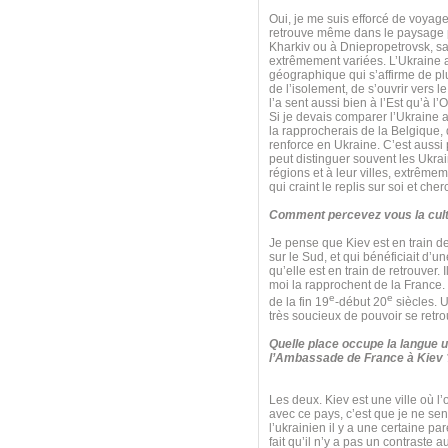
Oui, je me suis efforcé de voyager
retrouve même dans le paysage pol
Kharkiv ou à Dniepropetrovsk, sa
extrêmement variées. L’Ukraine a 
géographique qui s’affirme de plu
de l’isolement, de s’ouvrir vers l
l’a sent aussi bien à l’Est qu’à l’
Si je devais comparer l’Ukraine a
la rapprocherais de la Belgique, q
renforce en Ukraine. C’est aussi 
peut distinguer souvent les Ukrai
régions et à leur villes, extrêm
qui craint le replis sur soi et che
Comment percevez vous la cult
Je pense que Kiev est en train de 
sur le Sud, et qui bénéficiait d’
qu’elle est en train de retrouver. 
moi la rapprochent de la France. Il
e
e
de la fin 19
-début 20
siècles. U
très soucieux de pouvoir se retro
Quelle place occupe la langue u
l’Ambassade de France à Kiev 
Les deux. Kiev est une ville où l’
avec ce pays, c’est que je ne sen
l’ukrainien il y a une certaine par
fait qu’il n’y a pas un contraste 