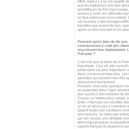
effort, mais il y a là une qualité 
que les ingénieurs sont des gens 
scientifiques de très haut niveau
résolus à sortir des difficultés da
ne faut surtout pas sous-estimé. 
est soumise à des blocages diffi
transition qui revient de loin, mai
après ce sera trop tard et les pla
Pourtant après plus de dix ans,
contrairement à celle des All
réussissent leur implantation. 
l’Ukraine ?
C’est vrai que la place de la Fra
importante. Ceci dit, elle connaî
partenaires les plus importants 
étant, ont pourrait faire plus. Le
garanties qui peuvent leur être 
absolument transparent.
Pourtant, vous avez quelques soci
en particulier dans l’agro-aliment
leur succès à des hommes de très 
Trouver un interlocuteur solide, 
Enfin, il faut que ces sociétés a
on ne se lance pas à l’aventure 
Quand toutes ces conditions sont
des miracles. Je citais une entrep
par son succès une véritable rév
désormais pourquoi ils travaillent
experts français et ukrainiens so