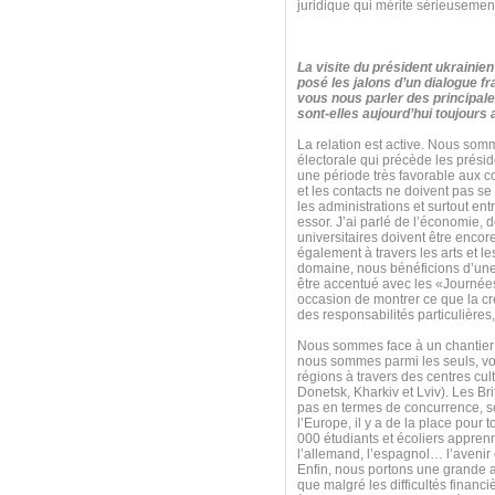
juridique qui mérite sérieusement
La visite du président ukraini
posé les jalons d’un dialogue f
vous nous parler des principal
sont-elles aujourd’hui toujours
La relation est active. Nous som
électorale qui précède les prési
une période très favorable aux co
et les contacts ne doivent pas 
les administrations et surtout entr
essor. J’ai parlé de l’économie, 
universitaires doivent être encor
également à travers les arts et le
domaine, nous bénéficions d’une ex
être accentué avec les «Journées
occasion de montrer ce que la cré
des responsabilités particulières
Nous sommes face à un chantier 
nous sommes parmi les seuls, voi
régions à travers des centres cu
Donetsk, Kharkiv et Lviv). Les Br
pas en termes de concurrence, s
l’Europe, il y a de la place pour
000 étudiants et écoliers apprenn
l’allemand, l’espagnol… l’avenir
Enfin, nous portons une grande at
que malgré les difficultés finan