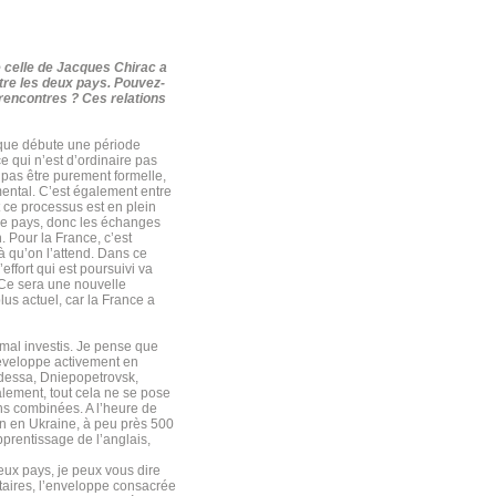
e celle de Jacques Chirac a
ntre les deux pays. Pouvez-
rencontres ? Ces relations
sque débute une période
e qui n’est d’ordinaire pas
 pas être purement formelle,
ental. C’est également entre
et ce processus est en plein
e ce pays, donc les échanges
. Pour la France, c’est
là qu’on l’attend. Dans ce
effort qui est poursuivi va
 Ce sera une nouvelle
lus actuel, car la France a
al investis. Je pense que
développe activement en
(Odessa, Dniepopetrovsk,
alement, tout cela ne se pose
ns combinées. A l’heure de
ien en Ukraine, à peu près 500
pprentissage de l’anglais,
deux pays, je peux vous dire
étaires, l’enveloppe consacrée