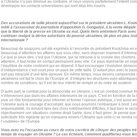
à l’Ukraine n’a pas diminué au contraire, et nous voyons parfaitement l’intérêt 
développer les contacts universitaires qui sont déjà très nourris.
Des accusations de taille pèsent aujourd’hui sur le président ukrainien L. Ko
mêlé à l’assassinat du journaliste d’opposition G. Gongadzé, à la vente illégale 
que la liberté de la presse en Ukraine va mal. Quels liens entretient Paris avec
continuer malgré la dérive autoritaire du pouvoir ukrainien, de plus en plus iso
internationale ?
Beaucoup de soupçons ont été exprimés à l’encontre du président Koutchma en ef
beaucoup d’attention les affaires que vous citez, sans disposer vraiment d’informatio
Ce que je peux dire, c’est que l’Ukraine, qui se retrouve à la croisée des chemins,
attention, il faut rester en contact permanent avec elle. Ce pays représente un enj
l’équilibre de notre continent qui en dépend. Il faut encourager l’évolution démocr
d’indépendance c’est court pour un pays de cette taille. D’autant plus avec le passé 
sort pas miraculé d’une telle épreuve. En même temps, nous devons comprendre q
ukrainiens ont fait le choix de l’Europe et d’intégrer les structures euro-atlantique
nombre de conditions, qu’il est de leur intérêt de remplir et du notre de soutenir.
D’autre part, le combat pour la démocratie en Ukraine, c’est un combat commun b
n’intervenons pas dans les affaires intérieures de ce pays. C’est en fonction de la l
joue un rôle fondamental pour informer et former l’opinion publique, c’est aussi e
l’Ukraine aura le courage d’accomplir, que nous pourrons l’embarquer à bord. Le
responsabilité, ils doivent faire des choix extrêmement difficiles, il faut bien le reco
objectivement «en situation» comme dirait Sartre, donc il faut gérer. Je pense que 
sollicitude très vigilante qu’on marquera envers l’Ukraine que celle-ci se rendra c
l’«oubliée» de l’Europe.
Vous avez eu l’occasion au cours de votre carrière de côtoyer des peuples trè
temps de voyager en Ukraine ? Le cas échéant, comment qualifieriez-vous les