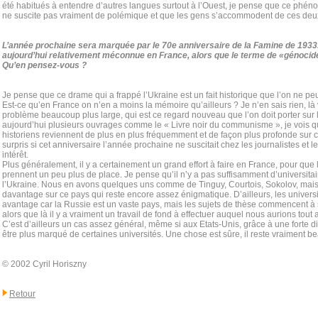
été habitués à entendre d’autres langues surtout à l’Ouest, je pense que ce phén
ne suscite pas vraiment de polémique et que les gens s’accommodent de ces deu
L’année prochaine sera marquée par le 70e anniversaire de la Famine de 1933
aujourd’hui relativement méconnue en France, alors que le terme de «génocid
Qu’en pensez-vous ?
Je pense que ce drame qui a frappé l’Ukraine est un fait historique que l’on ne pe
Est-ce qu’en France on n’en a moins la mémoire qu’ailleurs ? Je n’en sais rien, l
problème beaucoup plus large, qui est ce regard nouveau que l’on doit porter sur l
aujourd’hui plusieurs ouvrages comme le « Livre noir du communisme », je vois
historiens reviennent de plus en plus fréquemment et de façon plus profonde sur ce
surpris si cet anniversaire l’année prochaine ne suscitait chez les journalistes et l
intérêt.
Plus généralement, il y a certainement un grand effort à faire en France, pour que
prennent un peu plus de place. Je pense qu’il n’y a pas suffisamment d’universitai
l’Ukraine. Nous en avons quelques uns comme de Tinguy, Courtois, Sokolov, mais i
davantage sur ce pays qui reste encore assez énigmatique. D’ailleurs, les universit
avantage car la Russie est un vaste pays, mais les sujets de thèse commencent à
alors que là il y a vraiment un travail de fond à effectuer auquel nous aurions tou
C’est d’ailleurs un cas assez général, même si aux Etats-Unis, grâce à une forte dia
être plus marqué de certaines universités. Une chose est sûre, il reste vraiment b
© 2002 Cyril Horiszny
Retour