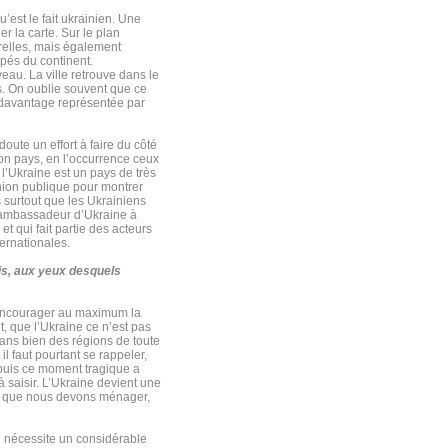
’est le fait ukrainien. Une
er la carte. Sur le plan
relles, mais également
ppés du continent.
veau. La ville retrouve dans le
es. On oublie souvent que ce
 davantage représentée par
oute un effort à faire du côté
son pays, en l’occurrence ceux
l’Ukraine est un pays de très
inion publique pour montrer
s surtout que les Ukrainiens
 d’ambassadeur d’Ukraine à
t qui fait partie des acteurs
ternationales.
is, aux yeux desquels
c encourager au maximum la
, que l’Ukraine ce n’est pas
dans bien des régions de toute
il faut pourtant se rappeler,
epuis ce moment tragique a
 saisir. L’Ukraine devient une
ire que nous devons ménager,
qui nécessite un considérable