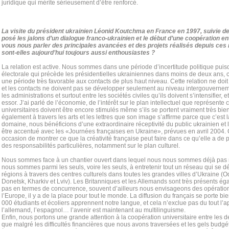
juridique qui mérite sérieusement d’être renforcé.
La visite du président ukrainien Léonid Koutchma en France en 1997, suivie d
posé les jalons d’un dialogue franco-ukrainien et le début d’une coopération e
vous nous parler des principales avancées et des projets réalisés depuis ces 
sont-elles aujourd’hui toujours aussi enthousiastes ?
La relation est active. Nous sommes dans une période d’incertitude politique pui
électorale qui précède les présidentielles ukrainiennes dans moins de deux ans, c
une période très favorable aux contacts de plus haut niveau. Cette relation ne doit
et les contacts ne doivent pas se développer seulement au niveau intergouvernem
les administrations et surtout entre les sociétés civiles qu’ils doivent s’intensifier, 
essor. J’ai parlé de l’économie, de l’intérêt sur le plan intellectuel que représent
universitaires doivent être encore stimulés même s’ils se portent vraiment très bien
également à travers les arts et les lettres que son image s’affirme parce que c’est 
domaine, nous bénéficions d’une extraordinaire réceptivité du public ukrainien et l’
être accentué avec les «Journées françaises en Ukraine», prévues en avril 2004.
occasion de montrer ce que la créativité française peut faire dans ce qu’elle a de p
des responsabilités particulières, notamment sur le plan culturel.
Nous sommes face à un chantier ouvert dans lequel nous nous sommes déjà pas m
nous sommes parmi les seuls, voire les seuls, à entretenir tout un réseau qui se 
régions à travers des centres culturels dans toutes les grandes villes d’Ukraine 
Donetsk, Kharkiv et Lviv). Les Britanniques et les Allemands sont très présents ég
pas en termes de concurrence, souvent d’ailleurs nous envisageons des opératio
l’Europe, il y a de la place pour tout le monde. La diffusion du français se porte b
000 étudiants et écoliers apprennent notre langue, et cela n’exclue pas du tout l’a
l’allemand, l’espagnol… l’avenir est maintenant au multilinguisme.
Enfin, nous portons une grande attention à la coopération universitaire entre les 
que malgré les difficultés financières que nous avons traversées et les gels budg