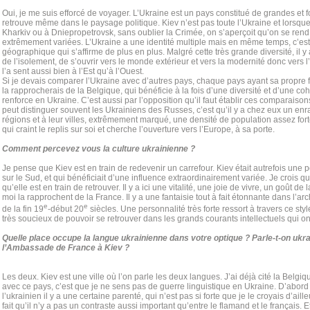
Oui, je me suis efforcé de voyager. L’Ukraine est un pays constitué de grandes et fo
retrouve même dans le paysage politique. Kiev n’est pas toute l’Ukraine et lorsque 
Kharkiv ou à Dniepropetrovsk, sans oublier la Crimée, on s’aperçoit qu’on se ren
extrêmement variées. L’Ukraine a une identité multiple mais en même temps, c’est u
géographique qui s’affirme de plus en plus. Malgré cette très grande diversité, il 
de l’isolement, de s’ouvrir vers le monde extérieur et vers la modernité donc vers l’
l’a sent aussi bien à l’Est qu’à l’Ouest.
Si je devais comparer l’Ukraine avec d’autres pays, chaque pays ayant sa propre fo
la rapprocherais de la Belgique, qui bénéficie à la fois d’une diversité et d’une co
renforce en Ukraine. C’est aussi par l’opposition qu’il faut établir ces comparaiso
peut distinguer souvent les Ukrainiens des Russes, c’est qu’il y a chez eux un enr
régions et à leur villes, extrêmement marqué, une densité de population assez for
qui craint le replis sur soi et cherche l’ouverture vers l’Europe, à sa porte.
Comment percevez vous la culture ukrainienne ?
Je pense que Kiev est en train de redevenir un carrefour. Kiev était autrefois une po
sur le Sud, et qui bénéficiait d’une influence extraordinairement variée. Je crois q
qu’elle est en train de retrouver. Il y a ici une vitalité, une joie de vivre, un goût d
moi la rapprochent de la France. Il y a une fantaisie tout à fait étonnante dans l’arch
e
e
de la fin 19
-début 20
siècles. Une personnalité très forte ressort à travers ce styl
très soucieux de pouvoir se retrouver dans les grands courants intellectuels qui o
Quelle place occupe la langue ukrainienne dans votre optique ? Parle-t-on ukra
l’Ambassade de France à Kiev ?
Les deux. Kiev est une ville où l’on parle les deux langues. J’ai déjà cité la Belgi
avec ce pays, c’est que je ne sens pas de guerre linguistique en Ukraine. D’abord 
l’ukrainien il y a une certaine parenté, qui n’est pas si forte que je le croyais d’aille
fait qu’il n’y a pas un contraste aussi important qu’entre le flamand et le français.