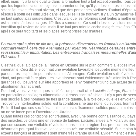
effort, mais il y a là une qualité dans la formation tout à fait exceptionnelle. Tous c
que les ingénieurs sont des gens de premier ordre, qu’il y a des centres et des uni
scientifiques de très haut niveau, et que des personnes, victimes d’autant d’épreu
résolus à sortir des difficultés dans lesquelles ils se trouvent. Il y a un dynamisme à
ne faut surtout pas sous-estimé. C’est vrai que les réformes sont lentes à mettre en
est soumise à des blocages difficiles à surmonter. Ce sont là les convulsions nor
transition qui revient de loin, mais il ne faut pas rater le coche malgré les aléas. C’
après ce sera trop tard et les places seront prises par d’autres.
Pourtant après plus de dix ans, la présence d’investisseurs français en Ukraine
contrairement à celle des Allemands par exemple. Néanmoins certaines entre
réussissent leur implantation. Les entreprises françaises mesurent-elles d’ap
l’Ukraine ?
C’est vrai que la place de la France en Ukraine sur le plan commercial et des inve
importante. Ceci dit, elle connaît une évolution favorable, peut-être même meilleu
partenaires les plus importants comme l’Allemagne. Cette évolution suit l’évoluti
étant, ont pourrait faire plus. Les investisseurs sont évidemment très attentifs à l’
garanties qui peuvent leur être apportées et l’environnement juridique actuel de 
absolument transparent.
Pourtant, vous avez quelques sociétés, on pourrait citer
Lactalis, Lafarge, Framat
en particulier dans l’agro-alimentaire qui réussissent très bien. Il n’y a pas de secr
leur succès à des hommes de très grande qualité, à la fois ceux qu’elles envoient e
Trouver un interlocuteur solide, est la condition sine qua none du succès, hormis l
Enfin, il faut que ces sociétés aient les reins suffisamment solides pour au moins
on ne se lance pas à l’aventure en Ukraine.
Quand toutes ces conditions sont réunies, avec une bonne connaissance du pays, 
des miracles. Je citais une entreprise de laiterie,
Lactalis
, située à Mikolaïv au sud
par son succès une véritable révolution dans toute la région. Les producteurs des
désormais pourquoi ils travaillent et ont trouvé une véritable sécurité. Sur le plan 
experts français et ukrainiens sont d’une très grande qualité. Evidemment c’est le 