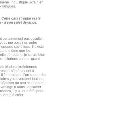
omène linguistique ukrainien
x langues.
. Cette catastrophe reste
e» à son sujet dérange.
ut certainement pas occulter.
à vous me posez un autre
’époque soviétique. Il existe
 quand même que les
tte période, et je serais bien
es historiens un plus grand
 les études ukrainiennes
res qui s’intéressent à
l faudrait que l’on se penche
aires y trouveraient tout leur
 s’épuiser un peu maintenant,
t avantage à nous consacrer.
spora, il y a un intérêt peut-
eaucoup à créer.