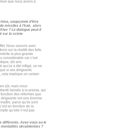
commun que nous avons à
utchma, soupçonné d’être
de missiles à l’Irak, alors
 Kiev ? Le dialogue peut-il
lé sur la scène
fet. Nous suivons avec
ns sur la réalité des faits.
 mérite la plus grande
eu considérable car c’est
atique, dix ans
qui lui a été infligé, on ne
ue si ses dirigeants
s, cela implique un certain
ien sûr, mais nous
iberté laissée à la presse, qui
n fonction des réformes que
s dirigeants ont une énorme
nnaître, parce qu’ils sont
c’est en fonction de la
ompte qu’elle n’est pas
s différents. Avez-vous eu le
 mentalités ukrainiennes ?