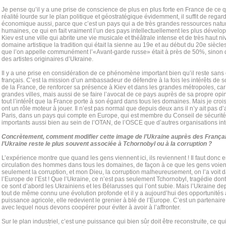
Je pense qu’il y a une prise de conscience de plus en plus forte en France de ce qu
réalité lourde sur le plan politique et géostratégique évidemment, il suffit de regard
économique aussi, parce que c’est un pays qui a de très grandes ressources natu
humaines, ce qui en fait vraiment l’un des pays intellectuellement les plus dévelo
Kiev est une ville qui abrite une vie musicale et théâtrale intense et de très haut ni
domaine artistique la tradition qui était la sienne au 19e et au début du 20e siècl
que l’on appelle communément l’«Avant-garde russe» était à près de 50%, sinon
des artistes originaires d’Ukraine.
Il y a une prise en considération de ce phénomène important bien qu’il reste sans d
français. C’est la mission d’un ambassadeur de défendre à la fois les intérêts de 
de la France, de renforcer sa présence à Kiev et dans les grandes métropoles, car 
grandes villes, mais aussi de se faire l’avocat de ce pays auprès de sa propre op
tout l’intérêt que la France porte à son égard dans tous les domaines. Mais je croi
ont un rôle moteur à jouer. Il n’est pas normal que depuis deux ans il n’y ait pas
Paris, dans un pays qui compte en Europe, qui est membre du Conseil de sécurité e
importants aussi bien au sein de l’OTAN, de l’OSCE que d’autres organisations in
Concrètement, comment modifier cette image de l’Ukraine auprès des França
l’Ukraine reste le plus souvent associée à Tchornobyl ou à la corruption ?
L’expérience montre que quand les gens viennent ici, ils reviennent ! Il faut don
circulation des hommes dans tous les domaines, de façon à ce que les gens voient
seulement la corruption, et mon Dieu, la corruption malheureusement, on l’a voit 
l’Europe de l’Est ! Que l’Ukraine, ce n’est pas seulement Tchornobyl, tragédie dont 
ce sont d’abord les Ukrainiens et les Bélаrusses qui l’ont subie. Mais l’Ukraine d
tout de même connu une évolution profonde et il y a aujourd’hui des opportunités à
puissance agricole, elle redevient le grenier à blé de l’Europe. C’est un partena
avec lequel nous devons coopérer pour éviter à avoir à l’affronter.
Sur le plan industriel, c’est une puissance qui bien sûr doit être reconstruite, ce 