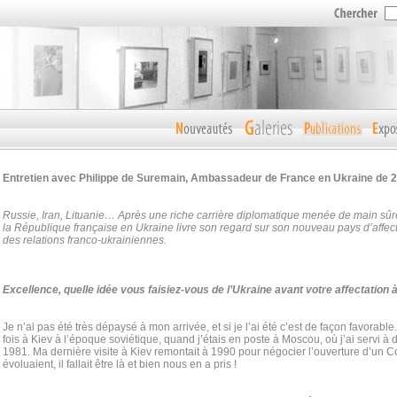
Entretien avec Philippe de Suremain, Ambassadeur de France en Ukraine de 2
Russie, Iran, Lituanie… Après une riche carrière diplomatique menée de main sûre
la République française en Ukraine livre son regard sur son nouveau pays d’affect
des relations franco-ukrainiennes.
Excellence, quelle idée vous faisiez-vous de l’Ukraine avant votre affectation 
Je n’ai pas été très dépaysé à mon arrivée, et si je l’ai été c’est de façon favorabl
fois à Kiev à l’époque soviétique, quand j’étais en poste à Moscou, où j’ai servi à
1981. Ma dernière visite à Kiev remontait à 1990 pour négocier l’ouverture d’un 
évoluaient, il fallait être là et bien nous en a pris !