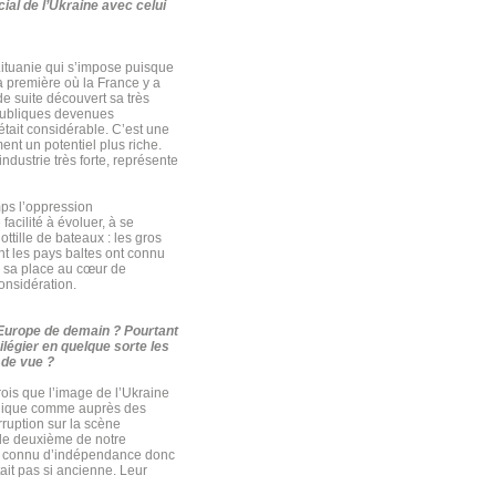
al de l’Ukraine avec celui
Lituanie qui s’impose puisque
a première où la France y a
de suite découvert sa très
épubliques devenues
 était considérable. C’est une
ent un potentiel plus riche.
ndustrie très forte, représente
mps l’oppression
facilité à évoluer, à se
ttille de bateaux : les gros
t les pays baltes ont connu
er sa place au cœur de
considération.
’Europe de demain ? Pourtant
légier en quelque sorte les
 de vue ?
rois que l’image de l’Ukraine
publique comme auprès des
rruption sur la scène
 le deuxième de notre
 pas connu d’indépendance donc
tait pas si ancienne. Leur