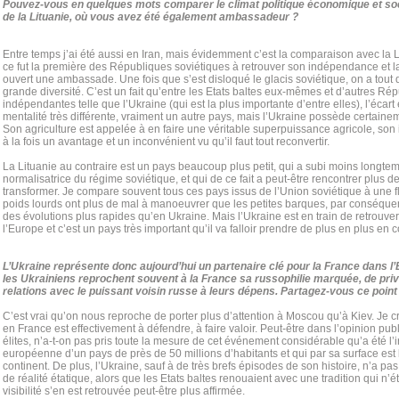
Pouvez-vous en quelques mots comparer le climat politique économique et soci
de la Lituanie, où vous avez été également ambassadeur ?
Entre temps j’ai été aussi en Iran, mais évidemment c’est la comparaison avec la 
ce fut la première des Républiques soviétiques à retrouver son indépendance et l
ouvert une ambassade. Une fois que s’est disloqué le glacis soviétique, on a tout 
grande diversité. C’est un fait qu’entre les Etats baltes eux-mêmes et d’autres R
indépendantes telle que l’Ukraine (qui est la plus importante d’entre elles), l’écart
mentalité très différente, vraiment un autre pays, mais l’Ukraine possède certainem
Son agriculture est appelée à en faire une véritable superpuissance agricole, son i
à la fois un avantage et un inconvénient vu qu’il faut tout reconvertir.
La Lituanie au contraire est un pays beaucoup plus petit, qui a subi moins longte
normalisatrice du régime soviétique, et qui de ce fait a peut-être rencontrer plus de 
transformer. Je compare souvent tous ces pays issus de l’Union soviétique à une flo
poids lourds ont plus de mal à manoeuvrer que les petites barques, par conséquen
des évolutions plus rapides qu’en Ukraine. Mais l’Ukraine est en train de retrouv
l’Europe et c’est un pays très important qu’il va falloir prendre de plus en plus en 
L’Ukraine représente donc aujourd’hui un partenaire clé pour la France dans l
les Ukrainiens reprochent souvent à la France sa russophilie marquée, de privi
relations avec le puissant voisin russe à leurs dépens. Partagez-vous ce point
C’est vrai qu’on nous reproche de porter plus d’attention à Moscou qu’à Kiev. Je c
en France est effectivement à défendre, à faire valoir. Peut-être dans l’opinion 
élites, n’a-t-on pas pris toute la mesure de cet événement considérable qu’a été l’i
européenne d’un pays de près de 50 millions d’habitants et qui par sa surface est
continent. De plus, l’Ukraine, sauf à de très brefs épisodes de son histoire, n’a
de réalité étatique, alors que les Etats baltes renouaient avec une tradition qui n’é
visibilité s’en est retrouvée peut-être plus affirmée.