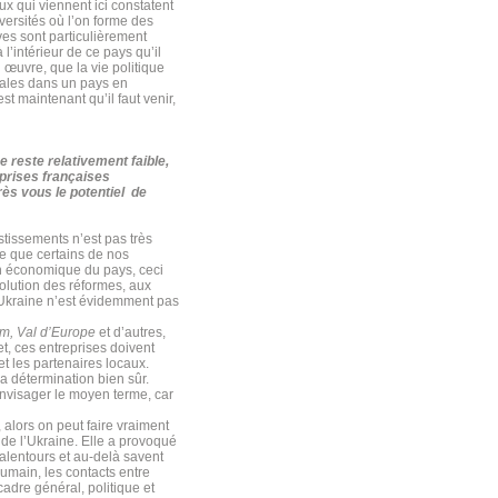
eux qui viennent ici constatent
versités où l’on forme des
ves sont particulièrement
 l’intérieur de ce pays qu’il
 œuvre, que la vie politique
males dans un pays en
est maintenant qu’il faut venir,
 reste relativement faible,
prises françaises
rès vous le potentiel de
stissements n’est pas très
re que certains de nos
on économique du pays, ceci
évolution des réformes, aux
l’Ukraine n’est évidemment pas
om, Val d’Europe
et d’autres,
et, ces entreprises doivent
t les partenaires locaux.
a détermination bien sûr.
 envisager le moyen terme, car
alors on peut faire vraiment
 de l’Ukraine. Elle a provoqué
 alentours et au-delà savent
humain, les contacts entre
cadre général, politique et