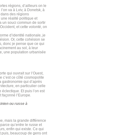
rtes régions, d’ailleurs on le
l’on va à Lviv, à Donetsk, à
d dans des régions
ne réalité politique et
y a un souci commun de sortir
Occident, et cette volonté, on
rme d’identité nationale, je
hésion. Or, cette cohésion se
ns, donc je pense que ce qui
acinement au sol, à leur
te, une population urbanisée
rte qui ouvrait sur l’Ouest,
ue c’est ce côté cosmopolite
e la gastronomie qui d’après
itecture, en particulier celle
e éclectique. Et puis l’on est
nt façonné l’Europe.
inien ou russe à
que, mais la grande différence
parce qu’entre le russe et
urs, enfin qui existe. Ce qui
 Et puis, beaucoup de gens ont