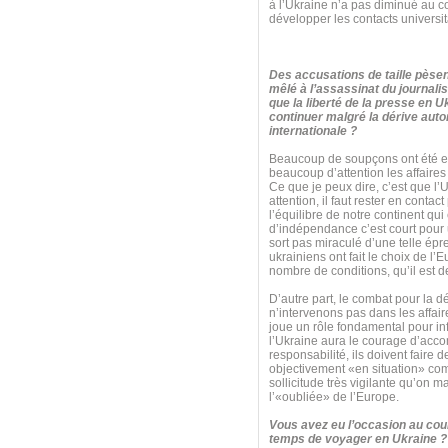
à l’Ukraine n’a pas diminué au c
développer les contacts universita
Des accusations de taille pèsen
mêlé à l’assassinat du journalis
que la liberté de la presse en U
continuer malgré la dérive autor
internationale ?
Beaucoup de soupçons ont été ex
beaucoup d’attention les affaires 
Ce que je peux dire, c’est que l’
attention, il faut rester en cont
l’équilibre de notre continent qu
d’indépendance c’est court pour un
sort pas miraculé d’une telle é
ukrainiens ont fait le choix de l’
nombre de conditions, qu’il est de
D’autre part, le combat pour la 
n’intervenons pas dans les affaire
joue un rôle fondamental pour inf
l’Ukraine aura le courage d’acco
responsabilité, ils doivent faire d
objectivement «en situation» comm
sollicitude très vigilante qu’on 
l’«oubliée» de l’Europe.
Vous avez eu l’occasion au cour
temps de voyager en Ukraine ? 