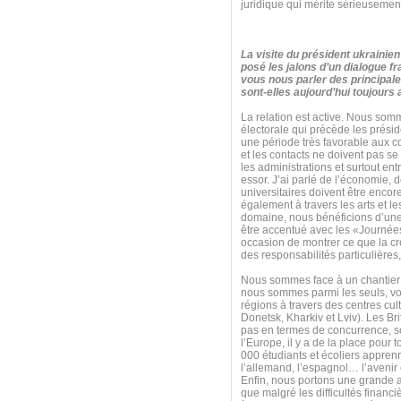
juridique qui mérite sérieusement
La visite du président ukraini
posé les jalons d’un dialogue f
vous nous parler des principal
sont-elles aujourd’hui toujours
La relation est active. Nous som
électorale qui précède les prési
une période très favorable aux co
et les contacts ne doivent pas 
les administrations et surtout entr
essor. J’ai parlé de l’économie, 
universitaires doivent être encor
également à travers les arts et le
domaine, nous bénéficions d’une ex
être accentué avec les «Journées
occasion de montrer ce que la cré
des responsabilités particulières
Nous sommes face à un chantier 
nous sommes parmi les seuls, voi
régions à travers des centres cu
Donetsk, Kharkiv et Lviv). Les Br
pas en termes de concurrence, s
l’Europe, il y a de la place pour
000 étudiants et écoliers apprenn
l’allemand, l’espagnol… l’avenir
Enfin, nous portons une grande at
que malgré les difficultés finan