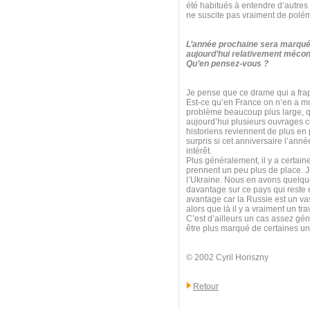
été habitués à entendre d’autres
ne suscite pas vraiment de polé
L’année prochaine sera marquée
aujourd’hui relativement mécon
Qu’en pensez-vous ?
Je pense que ce drame qui a frapp
Est-ce qu’en France on n’en a mo
problème beaucoup plus large, qui
aujourd’hui plusieurs ouvrages 
historiens reviennent de plus en 
surpris si cet anniversaire l’anné
intérêt.
Plus généralement, il y a certain
prennent un peu plus de place. Je
l’Ukraine. Nous en avons quelque
davantage sur ce pays qui reste e
avantage car la Russie est un va
alors que là il y a vraiment un t
C’est d’ailleurs un cas assez géné
être plus marqué de certaines uni
© 2002 Cyril Horiszny
Retour