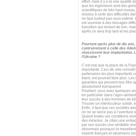
effort, mais il y a là une qualité 
que les ingénieurs sont des gens 
scientifiques de très haut niveau
résolus à sortir des difficultés da
ne faut surtout pas sous-estimé. 
est soumise à des blocages diffi
transition qui revient de loin, mai
après ce sera trop tard et les pla
Pourtant après plus de dix ans,
contrairement à celle des All
réussissent leur implantation. 
l’Ukraine ?
C’est vrai que la place de la Fra
importante. Ceci dit, elle connaî
partenaires les plus importants 
étant, ont pourrait faire plus. Le
garanties qui peuvent leur être 
absolument transparent.
Pourtant, vous avez quelques soci
en particulier dans l’agro-aliment
leur succès à des hommes de très 
Trouver un interlocuteur solide, 
Enfin, il faut que ces sociétés a
on ne se lance pas à l’aventure 
Quand toutes ces conditions sont
des miracles. Je citais une entrep
par son succès une véritable rév
désormais pourquoi ils travaillent
experts français et ukrainiens so