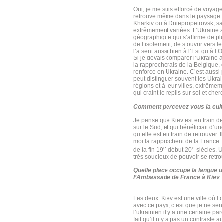
Oui, je me suis efforcé de voyager
retrouve même dans le paysage pol
Kharkiv ou à Dniepropetrovsk, sa
extrêmement variées. L’Ukraine a 
géographique qui s’affirme de plu
de l’isolement, de s’ouvrir vers l
l’a sent aussi bien à l’Est qu’à l’
Si je devais comparer l’Ukraine a
la rapprocherais de la Belgique, q
renforce en Ukraine. C’est aussi 
peut distinguer souvent les Ukrai
régions et à leur villes, extrêm
qui craint le replis sur soi et che
Comment percevez vous la cult
Je pense que Kiev est en train de 
sur le Sud, et qui bénéficiait d’
qu’elle est en train de retrouver. 
moi la rapprochent de la France. Il
e
e
de la fin 19
-début 20
siècles. U
très soucieux de pouvoir se retro
Quelle place occupe la langue u
l’Ambassade de France à Kiev 
Les deux. Kiev est une ville où l’
avec ce pays, c’est que je ne sen
l’ukrainien il y a une certaine par
fait qu’il n’y a pas un contraste 