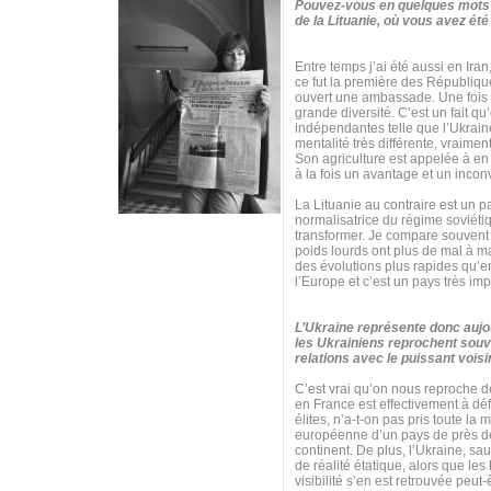
Pouvez-vous en quelques mots c
de la Lituanie, où vous avez é
Entre temps j’ai été aussi en Ir
ce fut la première des Républiqu
ouvert une ambassade. Une fois qu
grande diversité. C’est un fait 
indépendantes telle que l’Ukraine 
mentalité très différente, vraime
Son agriculture est appelée à en 
à la fois un avantage et un inconvé
La Lituanie au contraire est un 
normalisatrice du régime soviétiqu
transformer. Je compare souvent t
poids lourds ont plus de mal à m
des évolutions plus rapides qu’e
l’Europe et c’est un pays très imp
L’Ukraine représente donc aujou
les Ukrainiens reprochent souve
relations avec le puissant vois
C’est vrai qu’on nous reproche de
en France est effectivement à dé
élites, n’a-t-on pas pris toute l
européenne d’un pays de près de 
continent. De plus, l’Ukraine, s
de réalité étatique, alors que les
visibilité s’en est retrouvée peut-