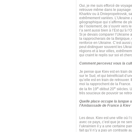
Oui, je me suis efforcé de voyager
retrouve même dans le paysage pol
Kharkiv ou à Dniepropetrovsk, sa
extrêmement variées. L’Ukraine a 
géographique qui s’affirme de plu
de l’isolement, de s’ouvrir vers l
l’a sent aussi bien à l’Est qu’à l’
Si je devais comparer l’Ukraine a
la rapprocherais de la Belgique, q
renforce en Ukraine. C’est aussi 
peut distinguer souvent les Ukrai
régions et à leur villes, extrêm
qui craint le replis sur soi et che
Comment percevez vous la cult
Je pense que Kiev est en train de 
sur le Sud, et qui bénéficiait d’
qu’elle est en train de retrouver. 
moi la rapprochent de la France. Il
e
e
de la fin 19
-début 20
siècles. U
très soucieux de pouvoir se retro
Quelle place occupe la langue u
l’Ambassade de France à Kiev 
Les deux. Kiev est une ville où l’
avec ce pays, c’est que je ne sen
l’ukrainien il y a une certaine par
fait qu’il n’y a pas un contraste 