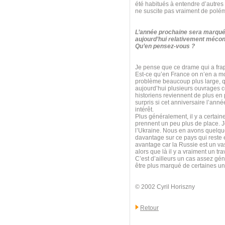
été habitués à entendre d’autres
ne suscite pas vraiment de polé
L’année prochaine sera marquée
aujourd’hui relativement mécon
Qu’en pensez-vous ?
Je pense que ce drame qui a frapp
Est-ce qu’en France on n’en a mo
problème beaucoup plus large, qui
aujourd’hui plusieurs ouvrages 
historiens reviennent de plus en 
surpris si cet anniversaire l’anné
intérêt.
Plus généralement, il y a certain
prennent un peu plus de place. Je
l’Ukraine. Nous en avons quelque
davantage sur ce pays qui reste e
avantage car la Russie est un va
alors que là il y a vraiment un t
C’est d’ailleurs un cas assez géné
être plus marqué de certaines uni
© 2002 Cyril Horiszny
Retour