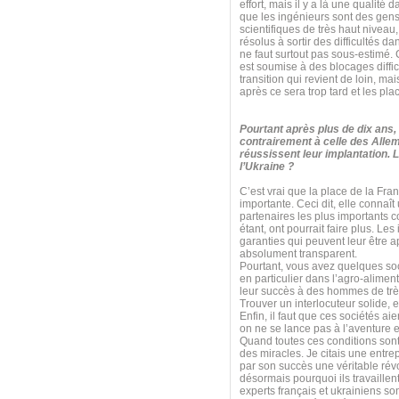
effort, mais il y a là une qualité 
que les ingénieurs sont des gens 
scientifiques de très haut niveau
résolus à sortir des difficultés da
ne faut surtout pas sous-estimé. 
est soumise à des blocages diffi
transition qui revient de loin, mai
après ce sera trop tard et les pla
Pourtant après plus de dix ans,
contrairement à celle des All
réussissent leur implantation. 
l’Ukraine ?
C’est vrai que la place de la Fra
importante. Ceci dit, elle connaî
partenaires les plus importants 
étant, ont pourrait faire plus. Le
garanties qui peuvent leur être 
absolument transparent.
Pourtant, vous avez quelques soci
en particulier dans l’agro-aliment
leur succès à des hommes de très 
Trouver un interlocuteur solide, 
Enfin, il faut que ces sociétés a
on ne se lance pas à l’aventure 
Quand toutes ces conditions sont
des miracles. Je citais une entrep
par son succès une véritable rév
désormais pourquoi ils travaillent
experts français et ukrainiens so