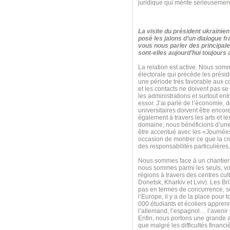
juridique qui mérite sérieusement
La visite du président ukraini
posé les jalons d’un dialogue f
vous nous parler des principal
sont-elles aujourd’hui toujours
La relation est active. Nous som
électorale qui précède les prési
une période très favorable aux co
et les contacts ne doivent pas 
les administrations et surtout entr
essor. J’ai parlé de l’économie, 
universitaires doivent être encor
également à travers les arts et le
domaine, nous bénéficions d’une ex
être accentué avec les «Journées
occasion de montrer ce que la cré
des responsabilités particulières
Nous sommes face à un chantier 
nous sommes parmi les seuls, voi
régions à travers des centres cu
Donetsk, Kharkiv et Lviv). Les Br
pas en termes de concurrence, s
l’Europe, il y a de la place pour
000 étudiants et écoliers apprenn
l’allemand, l’espagnol… l’avenir
Enfin, nous portons une grande at
que malgré les difficultés finan