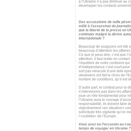
à l’Ukraine n’a pas diminué au c
développer les contacts universita
Des accusations de taille pèsen
mêlé à l’assassinat du journalis
que la liberté de la presse en U
continuer malgré la dérive autor
internationale ?
Beaucoup de soupçons ont été ex
beaucoup d’attention les affaires 
Ce que je peux dire, c’est que l’
attention, il faut rester en cont
l’équilibre de notre continent qu
d’indépendance c’est court pour un
sort pas miraculé d’une telle é
ukrainiens ont fait le choix de l’
nombre de conditions, qu’il est de
D’autre part, le combat pour la 
n’intervenons pas dans les affaire
joue un rôle fondamental pour inf
l’Ukraine aura le courage d’acco
responsabilité, ils doivent faire d
objectivement «en situation» comm
sollicitude très vigilante qu’on 
l’«oubliée» de l’Europe.
Vous avez eu l’occasion au cour
temps de voyager en Ukraine ? 