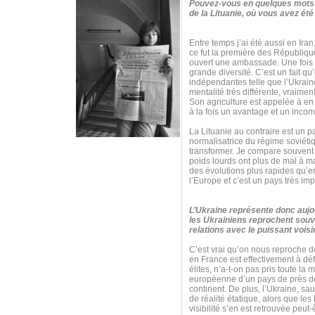
Pouvez-vous en quelques mots c
de la Lituanie, où vous avez é
Entre temps j’ai été aussi en Ir
ce fut la première des Républiqu
ouvert une ambassade. Une fois qu
grande diversité. C’est un fait 
indépendantes telle que l’Ukraine 
mentalité très différente, vraime
Son agriculture est appelée à en 
à la fois un avantage et un inconvé
La Lituanie au contraire est un 
normalisatrice du régime soviétiqu
transformer. Je compare souvent t
poids lourds ont plus de mal à m
des évolutions plus rapides qu’e
l’Europe et c’est un pays très imp
L’Ukraine représente donc aujou
les Ukrainiens reprochent souve
relations avec le puissant vois
C’est vrai qu’on nous reproche de
en France est effectivement à dé
élites, n’a-t-on pas pris toute l
européenne d’un pays de près de 
continent. De plus, l’Ukraine, s
de réalité étatique, alors que les
visibilité s’en est retrouvée peut-