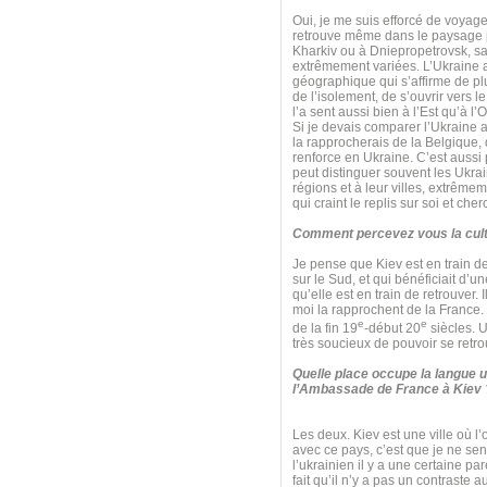
Oui, je me suis efforcé de voyager
retrouve même dans le paysage pol
Kharkiv ou à Dniepropetrovsk, sa
extrêmement variées. L’Ukraine a 
géographique qui s’affirme de plu
de l’isolement, de s’ouvrir vers l
l’a sent aussi bien à l’Est qu’à l’
Si je devais comparer l’Ukraine a
la rapprocherais de la Belgique, q
renforce en Ukraine. C’est aussi 
peut distinguer souvent les Ukrai
régions et à leur villes, extrêm
qui craint le replis sur soi et che
Comment percevez vous la cult
Je pense que Kiev est en train de 
sur le Sud, et qui bénéficiait d’
qu’elle est en train de retrouver. 
moi la rapprochent de la France. Il
e
e
de la fin 19
-début 20
siècles. U
très soucieux de pouvoir se retro
Quelle place occupe la langue u
l’Ambassade de France à Kiev 
Les deux. Kiev est une ville où l’
avec ce pays, c’est que je ne sen
l’ukrainien il y a une certaine par
fait qu’il n’y a pas un contraste 