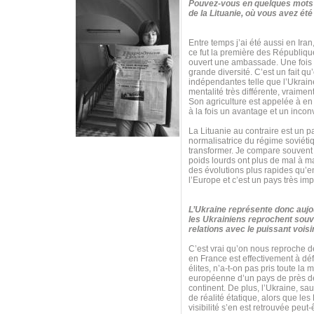
Pouvez-vous en quelques mots c
de la Lituanie, où vous avez é
Entre temps j’ai été aussi en Ir
ce fut la première des Républiqu
ouvert une ambassade. Une fois qu
grande diversité. C’est un fait 
indépendantes telle que l’Ukraine 
mentalité très différente, vraime
Son agriculture est appelée à en 
à la fois un avantage et un inconvé
La Lituanie au contraire est un 
normalisatrice du régime soviétiqu
transformer. Je compare souvent t
poids lourds ont plus de mal à m
des évolutions plus rapides qu’e
l’Europe et c’est un pays très imp
L’Ukraine représente donc aujou
les Ukrainiens reprochent souve
relations avec le puissant vois
C’est vrai qu’on nous reproche de
en France est effectivement à dé
élites, n’a-t-on pas pris toute l
européenne d’un pays de près de 
continent. De plus, l’Ukraine, s
de réalité étatique, alors que les
visibilité s’en est retrouvée peut-