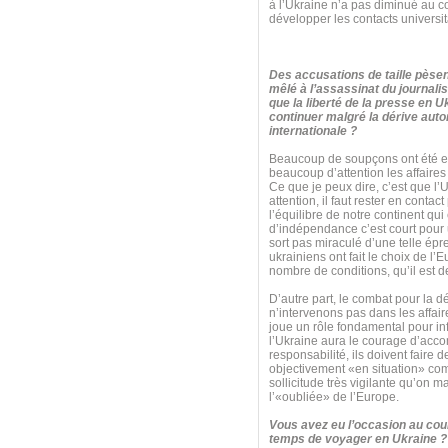
à l’Ukraine n’a pas diminué au c
développer les contacts universita
Des accusations de taille pèsen
mêlé à l’assassinat du journalis
que la liberté de la presse en U
continuer malgré la dérive autor
internationale ?
Beaucoup de soupçons ont été ex
beaucoup d’attention les affaires 
Ce que je peux dire, c’est que l’
attention, il faut rester en cont
l’équilibre de notre continent qu
d’indépendance c’est court pour un
sort pas miraculé d’une telle é
ukrainiens ont fait le choix de l’
nombre de conditions, qu’il est de
D’autre part, le combat pour la 
n’intervenons pas dans les affaire
joue un rôle fondamental pour inf
l’Ukraine aura le courage d’acco
responsabilité, ils doivent faire d
objectivement «en situation» comm
sollicitude très vigilante qu’on 
l’«oubliée» de l’Europe.
Vous avez eu l’occasion au cour
temps de voyager en Ukraine ? 