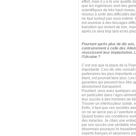
effort, mais il y a là une qualité 
que les ingénieurs sont des gens 
scientifiques de très haut niveau
résolus à sortir des difficultés da
ne faut surtout pas sous-estimé. 
est soumise à des blocages diffi
transition qui revient de loin, mai
après ce sera trop tard et les pla
Pourtant après plus de dix ans,
contrairement à celle des All
réussissent leur implantation. 
l’Ukraine ?
C’est vrai que la place de la Fra
importante. Ceci dit, elle connaî
partenaires les plus importants 
étant, ont pourrait faire plus. Le
garanties qui peuvent leur être 
absolument transparent.
Pourtant, vous avez quelques soci
en particulier dans l’agro-aliment
leur succès à des hommes de très 
Trouver un interlocuteur solide, 
Enfin, il faut que ces sociétés a
on ne se lance pas à l’aventure 
Quand toutes ces conditions sont
des miracles. Je citais une entrep
par son succès une véritable rév
désormais pourquoi ils travaillent
experts français et ukrainiens so