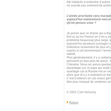
été habitués à entendre d’autres
ne suscite pas vraiment de polé
L’année prochaine sera marquée
aujourd’hui relativement mécon
Qu’en pensez-vous ?
Je pense que ce drame qui a frapp
Est-ce qu’en France on n’en a mo
problème beaucoup plus large, qui
aujourd’hui plusieurs ouvrages 
historiens reviennent de plus en 
surpris si cet anniversaire l’anné
intérêt.
Plus généralement, il y a certain
prennent un peu plus de place. Je
l’Ukraine. Nous en avons quelque
davantage sur ce pays qui reste e
avantage car la Russie est un va
alors que là il y a vraiment un t
C’est d’ailleurs un cas assez géné
être plus marqué de certaines uni
© 2002 Cyril Horiszny
Retour