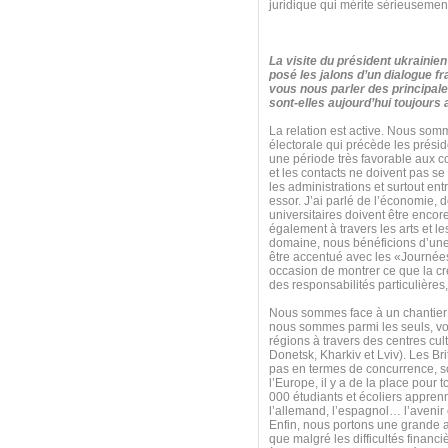
juridique qui mérite sérieusement
La visite du président ukraini
posé les jalons d’un dialogue f
vous nous parler des principal
sont-elles aujourd’hui toujours
La relation est active. Nous som
électorale qui précède les prési
une période très favorable aux co
et les contacts ne doivent pas 
les administrations et surtout entr
essor. J’ai parlé de l’économie, 
universitaires doivent être encor
également à travers les arts et le
domaine, nous bénéficions d’une ex
être accentué avec les «Journées
occasion de montrer ce que la cré
des responsabilités particulières
Nous sommes face à un chantier 
nous sommes parmi les seuls, voi
régions à travers des centres cu
Donetsk, Kharkiv et Lviv). Les Br
pas en termes de concurrence, s
l’Europe, il y a de la place pour
000 étudiants et écoliers apprenn
l’allemand, l’espagnol… l’avenir
Enfin, nous portons une grande at
que malgré les difficultés finan