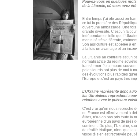
Pouvez-vous en quelques mots c
de la Lituanie, où vous avez é
Entre temps j’ai été aussi en Ir
ce fut la première des Républiqu
ouvert une ambassade. Une fois qu
grande diversité. C’est un fait 
indépendantes telle que l’Ukraine 
mentalité très différente, vraime
Son agriculture est appelée à en 
à la fois un avantage et un inconvé
La Lituanie au contraire est un 
normalisatrice du régime soviétiqu
transformer. Je compare souvent t
poids lourds ont plus de mal à m
des évolutions plus rapides qu’e
l’Europe et c’est un pays très imp
L’Ukraine représente donc aujou
les Ukrainiens reprochent souve
relations avec le puissant vois
C’est vrai qu’on nous reproche de
en France est effectivement à dé
élites, n’a-t-on pas pris toute l
européenne d’un pays de près de 
continent. De plus, l’Ukraine, s
de réalité étatique, alors que les
visibilité s’en est retrouvée peut-