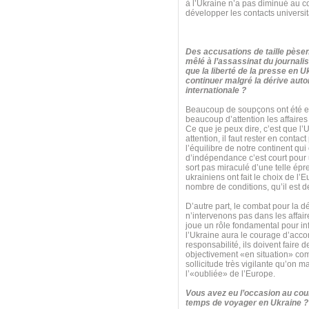
à l’Ukraine n’a pas diminué au c
développer les contacts universita
Des accusations de taille pèsen
mêlé à l’assassinat du journalis
que la liberté de la presse en U
continuer malgré la dérive autor
internationale ?
Beaucoup de soupçons ont été ex
beaucoup d’attention les affaires 
Ce que je peux dire, c’est que l’
attention, il faut rester en cont
l’équilibre de notre continent qu
d’indépendance c’est court pour un
sort pas miraculé d’une telle é
ukrainiens ont fait le choix de l’
nombre de conditions, qu’il est de
D’autre part, le combat pour la 
n’intervenons pas dans les affaire
joue un rôle fondamental pour inf
l’Ukraine aura le courage d’acco
responsabilité, ils doivent faire d
objectivement «en situation» comm
sollicitude très vigilante qu’on 
l’«oubliée» de l’Europe.
Vous avez eu l’occasion au cour
temps de voyager en Ukraine ? 