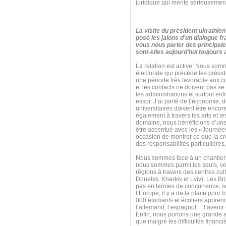
juridique qui mérite sérieusement
La visite du président ukraini
posé les jalons d’un dialogue f
vous nous parler des principal
sont-elles aujourd’hui toujours
La relation est active. Nous som
électorale qui précède les prési
une période très favorable aux co
et les contacts ne doivent pas 
les administrations et surtout entr
essor. J’ai parlé de l’économie, 
universitaires doivent être encor
également à travers les arts et le
domaine, nous bénéficions d’une ex
être accentué avec les «Journées
occasion de montrer ce que la cré
des responsabilités particulières
Nous sommes face à un chantier 
nous sommes parmi les seuls, voi
régions à travers des centres cu
Donetsk, Kharkiv et Lviv). Les Br
pas en termes de concurrence, s
l’Europe, il y a de la place pour
000 étudiants et écoliers apprenn
l’allemand, l’espagnol… l’avenir
Enfin, nous portons une grande at
que malgré les difficultés finan