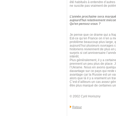
été habitués à entendre d’autres
ne suscite pas vraiment de polé
L’année prochaine sera marquée
aujourd’hui relativement mécon
Qu’en pensez-vous ?
Je pense que ce drame qui a frapp
Est-ce qu’en France on n’en a mo
problème beaucoup plus large, qui
aujourd’hui plusieurs ouvrages 
historiens reviennent de plus en 
surpris si cet anniversaire l’anné
intérêt.
Plus généralement, il y a certain
prennent un peu plus de place. Je
l’Ukraine. Nous en avons quelque
davantage sur ce pays qui reste e
avantage car la Russie est un va
alors que là il y a vraiment un t
C’est d’ailleurs un cas assez géné
être plus marqué de certaines uni
© 2002 Cyril Horiszny
Retour