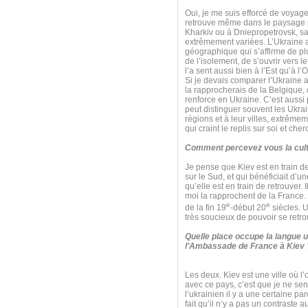
Oui, je me suis efforcé de voyager
retrouve même dans le paysage pol
Kharkiv ou à Dniepropetrovsk, sa
extrêmement variées. L’Ukraine a 
géographique qui s’affirme de plu
de l’isolement, de s’ouvrir vers l
l’a sent aussi bien à l’Est qu’à l’
Si je devais comparer l’Ukraine a
la rapprocherais de la Belgique, q
renforce en Ukraine. C’est aussi 
peut distinguer souvent les Ukrai
régions et à leur villes, extrêm
qui craint le replis sur soi et che
Comment percevez vous la cult
Je pense que Kiev est en train de 
sur le Sud, et qui bénéficiait d’
qu’elle est en train de retrouver. 
moi la rapprochent de la France. Il
e
e
de la fin 19
-début 20
siècles. U
très soucieux de pouvoir se retro
Quelle place occupe la langue u
l’Ambassade de France à Kiev 
Les deux. Kiev est une ville où l’
avec ce pays, c’est que je ne sen
l’ukrainien il y a une certaine par
fait qu’il n’y a pas un contraste 