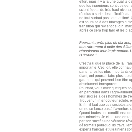
effort, mais il y a là une qualité 
que les ingénieurs sont des gens 
scientifiques de très haut niveau
résolus à sortir des difficultés da
ne faut surtout pas sous-estimé. 
est soumise à des blocages diffi
transition qui revient de loin, mai
après ce sera trop tard et les pla
Pourtant après plus de dix ans,
contrairement à celle des All
réussissent leur implantation. 
l’Ukraine ?
C’est vrai que la place de la Fra
importante. Ceci dit, elle connaî
partenaires les plus importants 
étant, ont pourrait faire plus. Le
garanties qui peuvent leur être 
absolument transparent.
Pourtant, vous avez quelques soci
en particulier dans l’agro-aliment
leur succès à des hommes de très 
Trouver un interlocuteur solide, 
Enfin, il faut que ces sociétés a
on ne se lance pas à l’aventure 
Quand toutes ces conditions sont
des miracles. Je citais une entrep
par son succès une véritable rév
désormais pourquoi ils travaillent
experts français et ukrainiens so