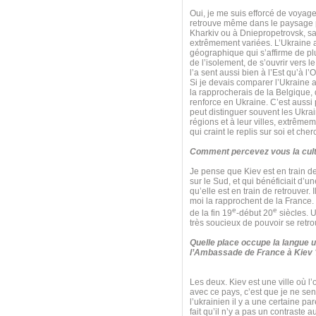
Oui, je me suis efforcé de voyager
retrouve même dans le paysage pol
Kharkiv ou à Dniepropetrovsk, sa
extrêmement variées. L’Ukraine a 
géographique qui s’affirme de plu
de l’isolement, de s’ouvrir vers l
l’a sent aussi bien à l’Est qu’à l’
Si je devais comparer l’Ukraine a
la rapprocherais de la Belgique, q
renforce en Ukraine. C’est aussi 
peut distinguer souvent les Ukrai
régions et à leur villes, extrêm
qui craint le replis sur soi et che
Comment percevez vous la cult
Je pense que Kiev est en train de 
sur le Sud, et qui bénéficiait d’
qu’elle est en train de retrouver. 
moi la rapprochent de la France. Il
e
e
de la fin 19
-début 20
siècles. U
très soucieux de pouvoir se retro
Quelle place occupe la langue u
l’Ambassade de France à Kiev 
Les deux. Kiev est une ville où l’
avec ce pays, c’est que je ne sen
l’ukrainien il y a une certaine par
fait qu’il n’y a pas un contraste 