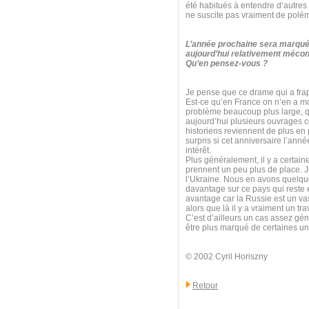
été habitués à entendre d’autres
ne suscite pas vraiment de polé
L’année prochaine sera marquée
aujourd’hui relativement mécon
Qu’en pensez-vous ?
Je pense que ce drame qui a frapp
Est-ce qu’en France on n’en a mo
problème beaucoup plus large, qui
aujourd’hui plusieurs ouvrages 
historiens reviennent de plus en 
surpris si cet anniversaire l’anné
intérêt.
Plus généralement, il y a certain
prennent un peu plus de place. Je
l’Ukraine. Nous en avons quelque
davantage sur ce pays qui reste e
avantage car la Russie est un va
alors que là il y a vraiment un t
C’est d’ailleurs un cas assez géné
être plus marqué de certaines uni
© 2002 Cyril Horiszny
Retour