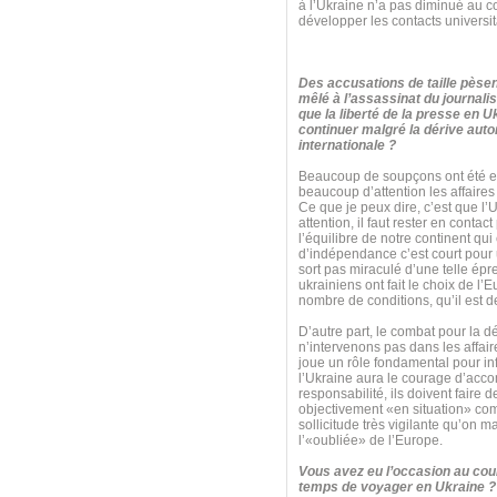
à l’Ukraine n’a pas diminué au c
développer les contacts universita
Des accusations de taille pèsen
mêlé à l’assassinat du journalis
que la liberté de la presse en U
continuer malgré la dérive autor
internationale ?
Beaucoup de soupçons ont été ex
beaucoup d’attention les affaires 
Ce que je peux dire, c’est que l’
attention, il faut rester en cont
l’équilibre de notre continent qu
d’indépendance c’est court pour un
sort pas miraculé d’une telle é
ukrainiens ont fait le choix de l’
nombre de conditions, qu’il est de
D’autre part, le combat pour la 
n’intervenons pas dans les affaire
joue un rôle fondamental pour inf
l’Ukraine aura le courage d’acco
responsabilité, ils doivent faire d
objectivement «en situation» comm
sollicitude très vigilante qu’on 
l’«oubliée» de l’Europe.
Vous avez eu l’occasion au cour
temps de voyager en Ukraine ? 