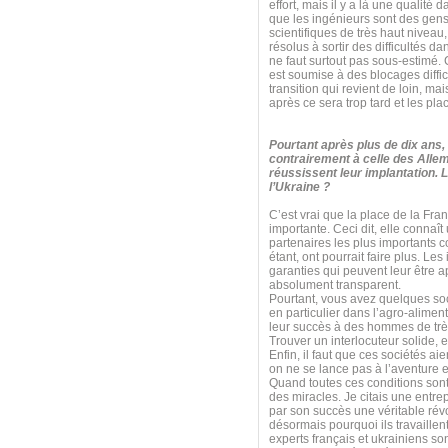
effort, mais il y a là une qualité 
que les ingénieurs sont des gens 
scientifiques de très haut niveau
résolus à sortir des difficultés da
ne faut surtout pas sous-estimé. 
est soumise à des blocages diffi
transition qui revient de loin, mai
après ce sera trop tard et les pla
Pourtant après plus de dix ans,
contrairement à celle des All
réussissent leur implantation. 
l’Ukraine ?
C’est vrai que la place de la Fra
importante. Ceci dit, elle connaî
partenaires les plus importants 
étant, ont pourrait faire plus. Le
garanties qui peuvent leur être 
absolument transparent.
Pourtant, vous avez quelques soci
en particulier dans l’agro-aliment
leur succès à des hommes de très 
Trouver un interlocuteur solide, 
Enfin, il faut que ces sociétés a
on ne se lance pas à l’aventure 
Quand toutes ces conditions sont
des miracles. Je citais une entrep
par son succès une véritable rév
désormais pourquoi ils travaillent
experts français et ukrainiens so