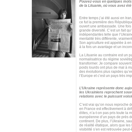
Pouvez-vous en quelques mots c
de la Lituanie, où vous avez é
Entre temps j’ai été aussi en Ir
ce fut la première des Républiqu
ouvert une ambassade. Une fois qu
grande diversité. C’est un fait 
indépendantes telle que l’Ukraine 
mentalité très différente, vraime
Son agriculture est appelée à en 
à la fois un avantage et un inconvé
La Lituanie au contraire est un 
normalisatrice du régime soviétiqu
transformer. Je compare souvent t
poids lourds ont plus de mal à m
des évolutions plus rapides qu’e
l’Europe et c’est un pays très imp
L’Ukraine représente donc aujou
les Ukrainiens reprochent souve
relations avec le puissant vois
C’est vrai qu’on nous reproche de
en France est effectivement à dé
élites, n’a-t-on pas pris toute l
européenne d’un pays de près de 
continent. De plus, l’Ukraine, s
de réalité étatique, alors que les
visibilité s’en est retrouvée peut-