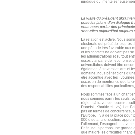
juridique qui mérite sérieusement
La visite du président ukraini
posé les jalons d’un dialogue f
vous nous parler des principal
sont-elles aujourd’hui toujours
La relation est active. Nous som
électorale qui précède les prési
une période très favorable aux co
et les contacts ne doivent pas 
les administrations et surtout entr
essor. J’ai parlé de l’économie, 
universitaires doivent être encor
également à travers les arts et le
domaine, nous bénéficions d’une ex
être accentué avec les «Journées
occasion de montrer ce que la cré
des responsabilités particulières
Nous sommes face à un chantier 
nous sommes parmi les seuls, voi
régions à travers des centres cu
Donetsk, Kharkiv et Lviv). Les Br
pas en termes de concurrence, s
l’Europe, il y a de la place pour
000 étudiants et écoliers apprenn
l’allemand, l’espagnol… l’avenir
Enfin, nous portons une grande at
que malgré les difficultés finan