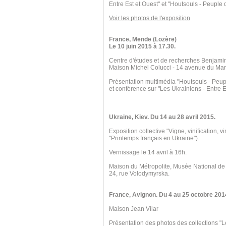
Entre Est et Ouest" et "Houtsouls - Peuple
Voir les photos de l'exposition
France, Mende (Lozère)
Le 10 juin 2015 à 17.30.
Centre d'études et de recherches Benjami
Maison Michel Colucci - 14 avenue du Mar
Présentation multimédia "Houtsouls - Peu
et conférence sur "Les Ukrainiens - Entre E
Ukraine, Kiev. Du 14 au 28 avril 2015.
Exposition collective "Vigne, vinification, v
"Printemps français en Ukraine").
Vernissage le 14 avril à 16h.
Maison du Métropolite, Musée National de
24, rue Volodymyrska.
France, Avignon. Du 4 au 25 octobre 201
Maison Jean Vilar
Présentation des photos des collections "L