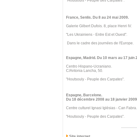
"Houtsouls - Peuple des Carpates".
France, Senlis
. Du 8
au 24 mai 2009.
Galerie Gilbert Dufois. 8, place Henri IV.
"Les Ukrainiens - Entre Est et Ouest".
Dans le cadre des journées de l'Europe.
Espagne, Madrid
. Du 10 mars
au 17 juin 
Centro Hispano-Ucraniano.
C/Antonia Lancha, 50.
"Houtsouly - Peuple des Carpates".
Espagne, Barcelone
.
Du 18 décembre 2008
au 18 janvier 2009
Centre culturel Ignasi Iglésias - Can Fabra.
"Houtsouly - Peuple des Carpates".
Site internet