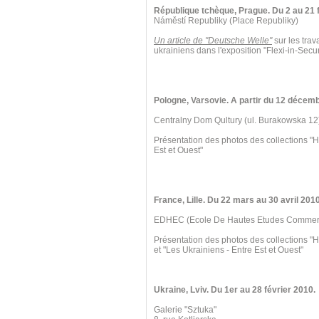
République tchèque, Prague. Du 2 au 21 f
Náměstí Republiky (Place Republiky)
Un article de "Deutsche Welle"
sur les trav
ukrainiens dans l'exposition "Flexi-in-Secur
Pologne, Varsovie. A partir du 12 décem
Centralny Dom Qultury (ul. Burakowska 12
Présentation des photos des collections "H
Est et Ouest"
France, Lille. Du 22 mars au 30 avril 2010
EDHEC (Ecole De Hautes Etudes Commercia
Présentation des photos des collections "
et "Les Ukrainiens - Entre Est et Ouest"
Ukraine, Lviv. Du 1er au 28 février 2010.
Galerie "Sztuka"