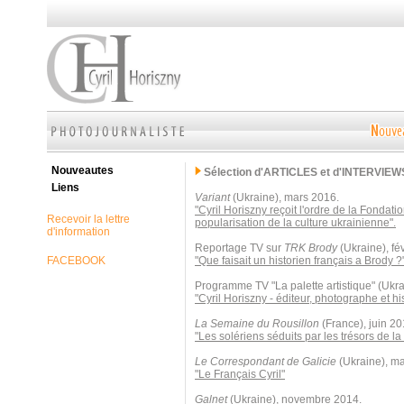
Nouveautes
Sélection d'ARTICLES et d'INTERVIEW
Liens
Variant
(Ukraine), mars 2016.
"Cyril Horiszny reçoit l'ordre de la Fondati
Recevoir la lettre
popularisation de la culture ukrainienne".
d'information
Reportage TV sur
TRK Brody
(Ukraine), fé
FACEBOOK
"Que faisait un historien français a Brody ?
Programme TV "La palette artistique" (Ukr
"Cyril Horiszny - éditeur, photographe et his
La Semaine du Rousillon
(France), juin 20
"Les solériens séduits par les trésors de la
Le Correspondant de Galicie
(Ukraine), ma
"Le Français Cyril"
Galnet
(Ukraine), novembre 2014.