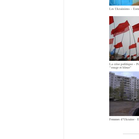
Les Ukrainiens – Entr
La crise politique – Po
"rouge et bleue"
Femmes d’Ukraine - En