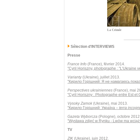
La Crimée
Sélection d'INTERVIEWS
Presse
France Info
(France), février 2014.
"Cyril Horiszny, photographe : "L'Ukraine 
Varianty
(Ukraine), juillet 2013.
"Кирило Горішний: Я не намагаюсь пока
Perspectives ukrainiennes
(France), mai 2
"Cyril Horiszny : Photographe entre Est et 
Vysoky Zamok
(Ukraine), mai 2013.
"Кирило Горішний: Україна –
terra incogn
Gazeta Wyborcza
(Pologne), octobre 2012
"Wystawa zdjęć w Rynku - Lwów ma wciąż 
TV
ZIK
(Ukraine), juin 2012.