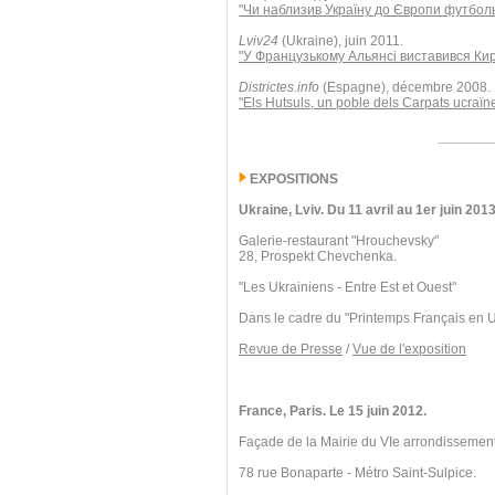
"Чи наблизив Україну до Європи футбол
Lviv24
(Ukraine), juin 2011.
"У Французькому Альянсі виставився Ки
Districtes.info
(Espagne), décembre 2008.
"Els Hutsuls, un poble dels Carpats ucraïn
EXPOSITIONS
Ukraine, Lviv. Du 11 avril au 1er juin 2013
Galerie-restaurant "Hrouchevsky"
28, Prospekt Chevchenka.
"Les Ukrainiens - Entre Est et Ouest"
Dans le cadre du "Printemps Français en 
Revue de Presse
/
Vue de l'exposition
France, Paris. Le 15 juin 2012.
Façade de la Mairie du VIe arrondissement
78 rue Bonaparte - Métro Saint-Sulpice.