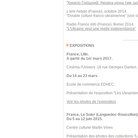
"Кирило Горішний: Україна цінна тим, що
L'ami hebdo
(France), octobre 2014.
"Double culture franco-ukrainienne" (voir c
Radio
France Info
(France), février 2014.
"L'Ukraine veut une réelle indépendance"
EXPOSITIONS
France, Lille.
A partir du 1er mars 2017.
Cinéma l'Univers. 16 rue Georges Danton.
Du 14 au 23 mars.
Ecole de commerce EDHEC.
Présentation de l'exposition "Les Ukrainien
Voir les photos de l'exposition
France, Le Soler (Languedoc-Roussillon)
Du 5 au 12 juin 2015.
Centre culturel Martin Vives
Présentation des photos des collections "L