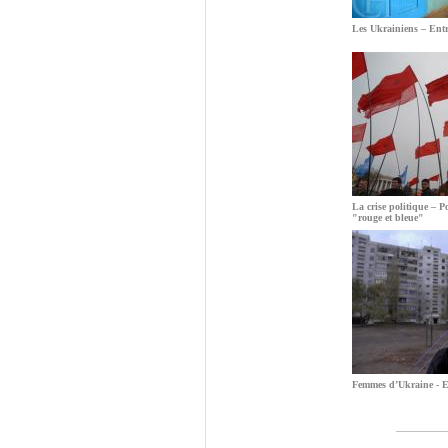
Les Ukrainiens – Entr
La crise politique – Po
"rouge et bleue"
Femmes d’Ukraine - En