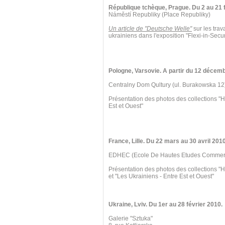
République tchèque, Prague. Du 2 au 21 f
Náměstí Republiky (Place Republiky)
Un article de "Deutsche Welle"
sur les trav
ukrainiens dans l'exposition "Flexi-in-Secur
Pologne, Varsovie. A partir du 12 décem
Centralny Dom Qultury (ul. Burakowska 12
Présentation des photos des collections "H
Est et Ouest"
France, Lille. Du 22 mars au 30 avril 2010
EDHEC (Ecole De Hautes Etudes Commercia
Présentation des photos des collections "
et "Les Ukrainiens - Entre Est et Ouest"
Ukraine, Lviv. Du 1er au 28 février 2010.
Galerie "Sztuka"