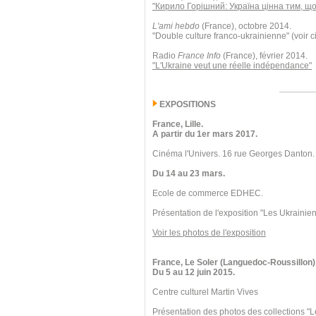
"Кирило Горішний: Україна цінна тим, що
L'ami hebdo
(France), octobre 2014.
"Double culture franco-ukrainienne" (voir c
Radio
France Info
(France), février 2014.
"L'Ukraine veut une réelle indépendance"
EXPOSITIONS
France, Lille.
A partir du 1er mars 2017.
Cinéma l'Univers. 16 rue Georges Danton.
Du 14 au 23 mars.
Ecole de commerce EDHEC.
Présentation de l'exposition "Les Ukrainien
Voir les photos de l'exposition
France, Le Soler (Languedoc-Roussillon)
Du 5 au 12 juin 2015.
Centre culturel Martin Vives
Présentation des photos des collections "L