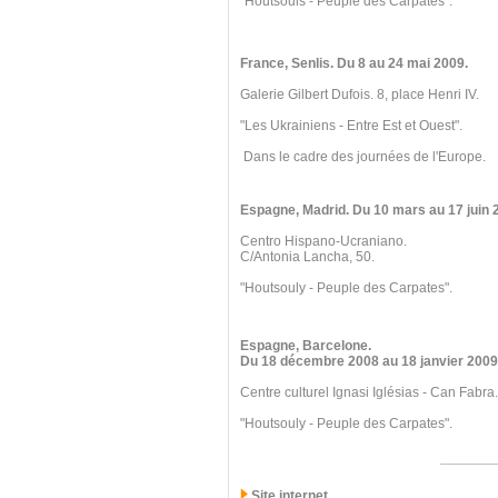
"Houtsouls - Peuple des Carpates".
France, Senlis
. Du 8
au 24 mai 2009.
Galerie Gilbert Dufois. 8, place Henri IV.
"Les Ukrainiens - Entre Est et Ouest".
Dans le cadre des journées de l'Europe.
Espagne, Madrid
. Du 10 mars
au 17 juin 
Centro Hispano-Ucraniano.
C/Antonia Lancha, 50.
"Houtsouly - Peuple des Carpates".
Espagne, Barcelone
.
Du 18 décembre 2008
au 18 janvier 2009
Centre culturel Ignasi Iglésias - Can Fabra.
"Houtsouly - Peuple des Carpates".
Site internet