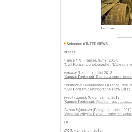
La Crimée
Sélection d'INTERVIEWS
Presse
France Info
(France), février 2014.
"Cyril Horiszny, photographe : "L'Ukraine 
Varianty
(Ukraine), juillet 2013.
"Кирило Горішний: Я не намагаюсь пока
Perspectives ukrainiennes
(France), mai 2
"Cyril Horiszny : Photographe entre Est et 
Vysoky Zamok
(Ukraine), mai 2013.
"Кирило Горішний: Україна –
terra incogn
Gazeta Wyborcza
(Pologne), octobre 2012
"Wystawa zdjęć w Rynku - Lwów ma wciąż 
TV
ZIK
(Ukraine), juin 2012.