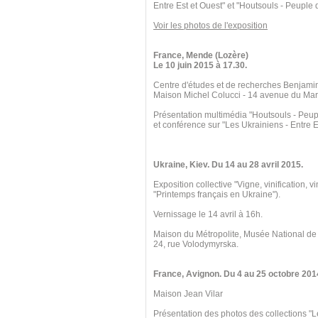
Entre Est et Ouest" et "Houtsouls - Peuple
Voir les photos de l'exposition
France, Mende (Lozère)
Le 10 juin 2015 à 17.30.
Centre d'études et de recherches Benjami
Maison Michel Colucci - 14 avenue du Mar
Présentation multimédia "Houtsouls - Peu
et conférence sur "Les Ukrainiens - Entre E
Ukraine, Kiev. Du 14 au 28 avril 2015.
Exposition collective "Vigne, vinification, v
"Printemps français en Ukraine").
Vernissage le 14 avril à 16h.
Maison du Métropolite, Musée National de
24, rue Volodymyrska.
France, Avignon. Du 4 au 25 octobre 201
Maison Jean Vilar
Présentation des photos des collections "L