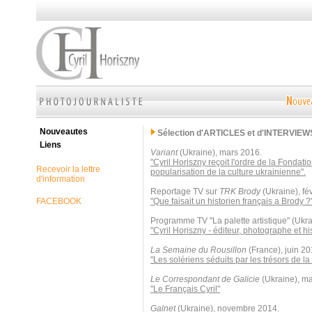
Nouveautes
Sélection d'ARTICLES et d'INTERVIEW
Liens
Variant
(Ukraine), mars 2016.
"Cyril Horiszny reçoit l'ordre de la Fondati
Recevoir la lettre
popularisation de la culture ukrainienne".
d'information
Reportage TV sur
TRK Brody
(Ukraine), fé
FACEBOOK
"Que faisait un historien français a Brody ?
Programme TV "La palette artistique" (Ukr
"Cyril Horiszny - éditeur, photographe et his
La Semaine du Rousillon
(France), juin 20
"Les solériens séduits par les trésors de la
Le Correspondant de Galicie
(Ukraine), ma
"Le Français Cyril"
Galnet
(Ukraine), novembre 2014.