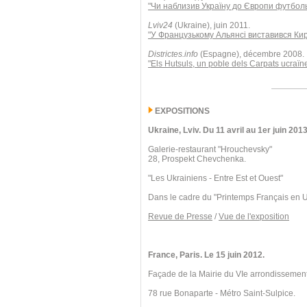
"Чи наблизив Україну до Європи футбол
Lviv24
(Ukraine), juin 2011.
"У Французькому Альянсі виставився Ки
Districtes.info
(Espagne), décembre 2008.
"Els Hutsuls, un poble dels Carpats ucraïn
EXPOSITIONS
Ukraine, Lviv. Du 11 avril au 1er juin 2013
Galerie-restaurant "Hrouchevsky"
28, Prospekt Chevchenka.
"Les Ukrainiens - Entre Est et Ouest"
Dans le cadre du "Printemps Français en 
Revue de Presse
/
Vue de l'exposition
France, Paris. Le 15 juin 2012.
Façade de la Mairie du VIe arrondissement
78 rue Bonaparte - Métro Saint-Sulpice.