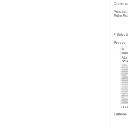
Centre cu
Présentat
Entre Est
Sélect
Presse
La Cr
Edition