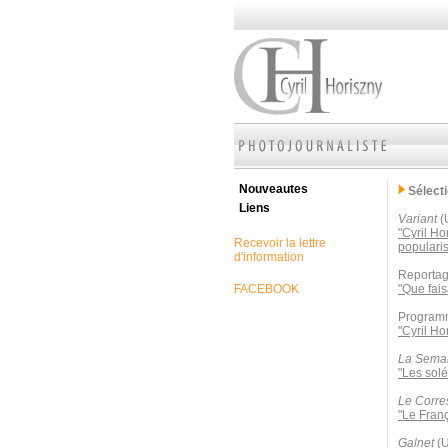
Nouveautes
Sélect
Liens
Variant
(
"Cyril Ho
Recevoir la lettre
popularis
d'information
Reportag
FACEBOOK
"Que fais
Programm
"Cyril Ho
La Semai
"Les solé
Le Corre
"Le Franç
Galnet
(U