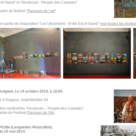
 et Ouest" et "Houtsouls - Peuple des Carpates"
adre du festival
"Parcours de l’art"
e partie de l'exposition "Les Ukrainiens - Entre Est et Ouest"
(voir toutes les photos
Avignon. Le 14 octobre 2014,
à 18.00.
é d’Avignon, Amphithéâtre 04.
tion multimédia “Houtsouls – Peuple des Carpates”
cadre du Festival
Parcours de l'Art
.
Pézilla (Languedoc-Roussillon).
 du 10 mai 2014.