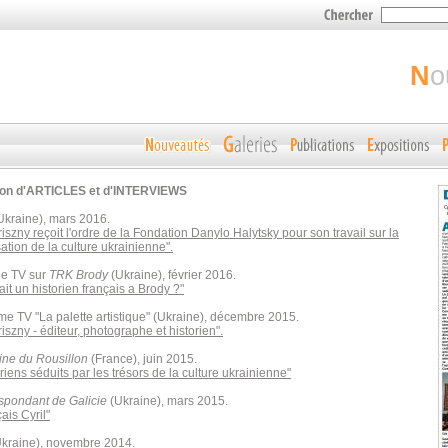
n
ion d'ARTICLES et d'INTERVIEWS
Ukraine), mars 2016.
riszny reçoit l'ordre de la Fondation Danylo Halytsky pour son travail sur la
ation de la culture ukrainienne".
e TV sur
TRK Brody
(Ukraine), février 2016.
ait un historien français a Brody ?"
e TV "La palette artistique" (Ukraine), décembre 2015.
riszny - éditeur, photographe et historien".
ne du Rousillon
(France), juin 2015.
riens séduits par les trésors de la culture ukrainienne"
spondant de Galicie
(Ukraine), mars 2015.
ais Cyril"
kraine), novembre 2014.