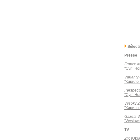
Sélect
Presse
France In
"Cyril Ho
Varianty
"Кирило 
Perspect
"Cyril Ho
Vysoky 
"Кирило 
Gazeta 
"Wystawa
TV
ZIK
(Ukra