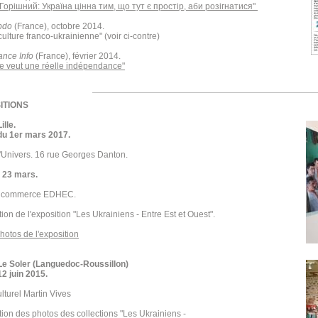
Горішний: Україна цінна тим, що тут є простір, аби розігнатися"
bdo
(France), octobre 2014.
ulture franco-ukrainienne" (voir ci-contre)
ance Info
(France), février 2014.
ne veut une réelle indépendance"
ITIONS
ille.
 du 1er mars 2017.
'Univers. 16 rue Georges Danton.
 23 mars.
e commerce EDHEC.
ion de l'exposition "Les Ukrainiens - Entre Est et Ouest".
photos de l'exposition
Le Soler (Languedoc-Roussillon)
12 juin 2015.
lturel Martin Vives
ion des photos des collections "Les Ukrainiens -