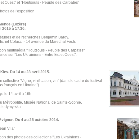
 et Ouest" et "Houtsouls - Peuple des Carpates"
photos de l'exposition
Mende (Lozère)
n 2015 à 17.30.
'études et de recherches Benjamin Bardy.
ichel Colucci - 14 avenue du Maréchal Foch.
tion multimédia "Houtsouls - Peuple des Carpates"
ence sur "Les Ukrainiens - Entre Est et Ouest".
Kiev. Du 14 au 28 avril 2015.
n collective "Vigne, vinification, vin" (dans le cadre du festival
s français en Ukraine").
e le 14 avril à 16h.
u Métropolite, Musée National de Sainte-Sophie.
Volodymyrska.
Avignon. Du 4 au 25 octobre 2014.
ean Vilar
ion des photos des collections "Les Ukrainiens -