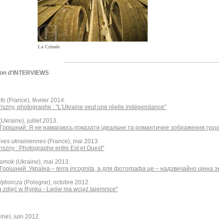
La Crimée
ion d'INTERVIEWS
fo
(France), février 2014.
riszny, photographe : "L'Ukraine veut une réelle indépendance"
(Ukraine), juillet 2013.
Горішний: Я не намагаюсь показати ідеальне та романтичне зображення гуцул
ives ukrainiennes
(France), mai 2013.
riszny : Photographe entre Est et Ouest"
Zamok
(Ukraine), mai 2013.
Горішний: Україна –
terra incognita
, а для фотографа це – надзвичайно цінна з
Wyborcza
(Pologne), octobre 2012.
 zdjęć w Rynku - Lwów ma wciąż tajemnice"
ine), juin 2012.