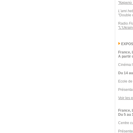
"Кирило 
L'ami he
"Double c
Radio
Fr
"L'Ukrai
EXPOS
France, L
A partir
Cinéma l
Du 14 au
Ecole d
Présentat
Voir les 
France, 
Du 5 au 
Centre cu
Présentat