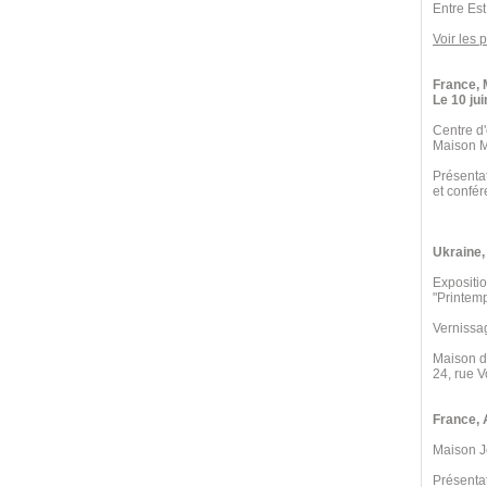
Entre Est
Voir les 
France, 
Le 10 jui
Centre d
Maison M
Présenta
et confér
Ukraine, 
Expositio
"Printemp
Vernissag
Maison d
24, rue 
France, 
Maison J
Présentat