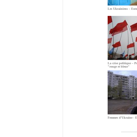
Les Ukrainiens – Entr
La crise politique – Po
"rouge et bleue"
Femmes d’Ukraine - En