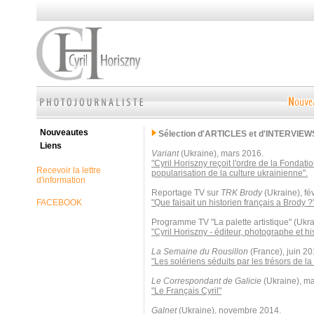
Nouveautes
Sélection d'ARTICLES et d'INTERVIEW
Liens
Variant
(Ukraine), mars 2016.
"Cyril Horiszny reçoit l'ordre de la Fondati
Recevoir la lettre
popularisation de la culture ukrainienne".
d'information
Reportage TV sur
TRK Brody
(Ukraine), fé
FACEBOOK
"Que faisait un historien français a Brody ?
Programme TV "La palette artistique" (Ukr
"Cyril Horiszny - éditeur, photographe et his
La Semaine du Rousillon
(France), juin 20
"Les solériens séduits par les trésors de la
Le Correspondant de Galicie
(Ukraine), ma
"Le Français Cyril"
Galnet
(Ukraine), novembre 2014.