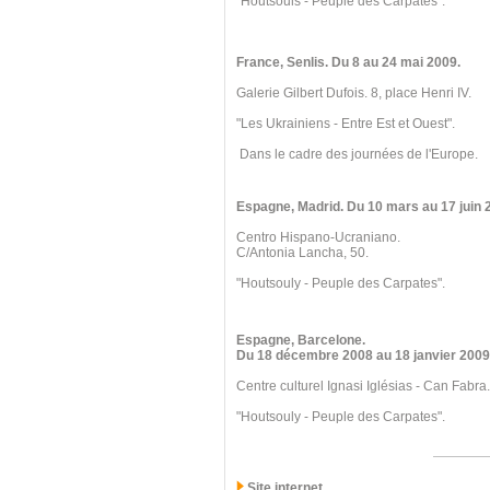
"Houtsouls - Peuple des Carpates".
France, Senlis
. Du 8
au 24 mai 2009.
Galerie Gilbert Dufois. 8, place Henri IV.
"Les Ukrainiens - Entre Est et Ouest".
Dans le cadre des journées de l'Europe.
Espagne, Madrid
. Du 10 mars
au 17 juin 
Centro Hispano-Ucraniano.
C/Antonia Lancha, 50.
"Houtsouly - Peuple des Carpates".
Espagne, Barcelone
.
Du 18 décembre 2008
au 18 janvier 2009
Centre culturel Ignasi Iglésias - Can Fabra.
"Houtsouly - Peuple des Carpates".
Site internet