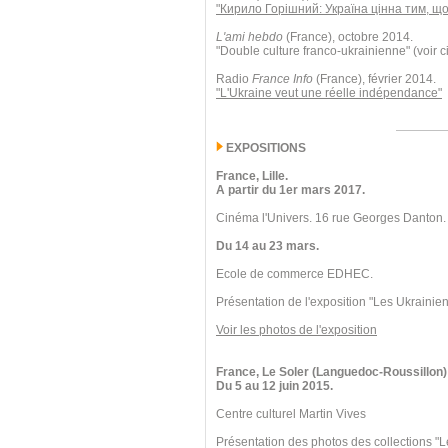
"Кирило Горішний: Україна цінна тим, що
L'ami hebdo
(France), octobre 2014.
"Double culture franco-ukrainienne" (voir c
Radio
France Info
(France), février 2014.
"L'Ukraine veut une réelle indépendance"
EXPOSITIONS
France, Lille.
A partir du 1er mars 2017.
Cinéma l'Univers. 16 rue Georges Danton.
Du 14 au 23 mars.
Ecole de commerce EDHEC.
Présentation de l'exposition "Les Ukrainien
Voir les photos de l'exposition
France, Le Soler (Languedoc-Roussillon)
Du 5 au 12 juin 2015.
Centre culturel Martin Vives
Présentation des photos des collections "L