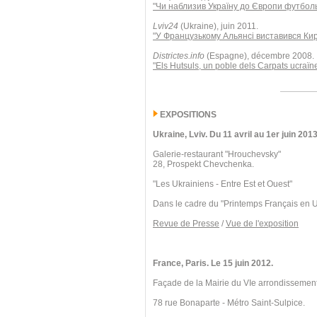
"Чи наблизив Україну до Європи футбол
Lviv24
(Ukraine), juin 2011.
"У Французькому Альянсі виставився Ки
Districtes.info
(Espagne), décembre 2008.
"Els Hutsuls, un poble dels Carpats ucraïn
EXPOSITIONS
Ukraine, Lviv. Du 11 avril au 1er juin 2013
Galerie-restaurant "Hrouchevsky"
28, Prospekt Chevchenka.
"Les Ukrainiens - Entre Est et Ouest"
Dans le cadre du "Printemps Français en 
Revue de Presse
/
Vue de l'exposition
France, Paris. Le 15 juin 2012.
Façade de la Mairie du VIe arrondissement
78 rue Bonaparte - Métro Saint-Sulpice.