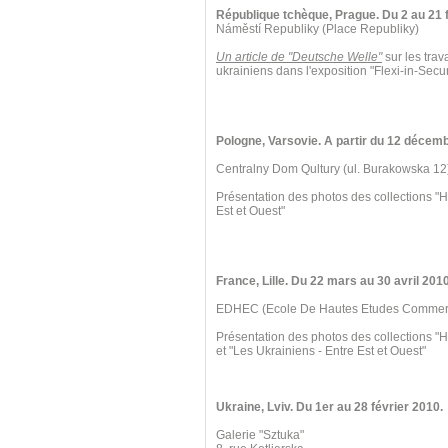
République tchèque, Prague. Du 2 au 21 f
Náměstí Republiky (Place Republiky)
Un article de "Deutsche Welle"
sur les trav
ukrainiens dans l'exposition "Flexi-in-Secur
Pologne, Varsovie. A partir du 12 décem
Centralny Dom Qultury (ul. Burakowska 12
Présentation des photos des collections "H
Est et Ouest"
France, Lille. Du 22 mars au 30 avril 2010
EDHEC (Ecole De Hautes Etudes Commercia
Présentation des photos des collections "
et "Les Ukrainiens - Entre Est et Ouest"
Ukraine, Lviv. Du 1er au 28 février 2010.
Galerie "Sztuka"