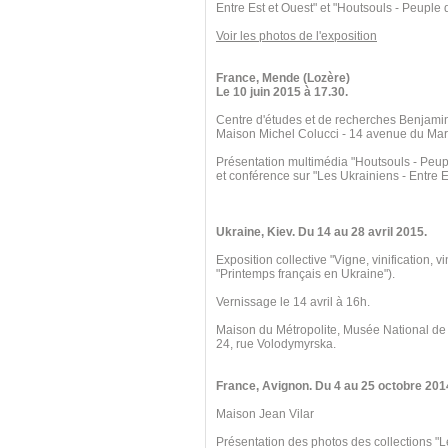
Entre Est et Ouest" et "Houtsouls - Peuple
Voir les photos de l'exposition
France, Mende (Lozère)
Le 10 juin 2015 à 17.30.
Centre d'études et de recherches Benjami
Maison Michel Colucci - 14 avenue du Mar
Présentation multimédia "Houtsouls - Peu
et conférence sur "Les Ukrainiens - Entre E
Ukraine, Kiev. Du 14 au 28 avril 2015.
Exposition collective "Vigne, vinification, v
"Printemps français en Ukraine").
Vernissage le 14 avril à 16h.
Maison du Métropolite, Musée National de
24, rue Volodymyrska.
France, Avignon. Du 4 au 25 octobre 201
Maison Jean Vilar
Présentation des photos des collections "L