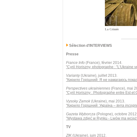
La Crimée
Sélection d'INTERVIEWS
Presse
France Info
(France), février 2014.
"Cyril Horiszny, photographe : "L'Ukraine 
Varianty
(Ukraine), juillet 2013.
"Кирило Горішний: Я не намагаюсь пока
Perspectives ukrainiennes
(France), mai 2
"Cyril Horiszny : Photographe entre Est et 
Vysoky Zamok
(Ukraine), mai 2013.
"Кирило Горішний: Україна –
terra incogn
Gazeta Wyborcza
(Pologne), octobre 2012
"Wystawa zdjęć w Rynku - Lwów ma wciąż 
TV
ZIK
(Ukraine), juin 2012.