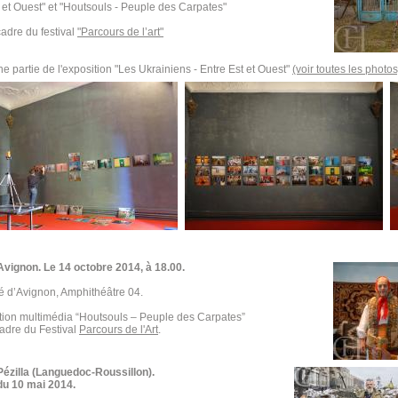
 et Ouest" et "Houtsouls - Peuple des Carpates"
adre du festival
"Parcours de l’art"
e partie de l'exposition "Les Ukrainiens - Entre Est et Ouest"
(voir toutes les photos
Avignon. Le 14 octobre 2014,
à 18.00.
é d’Avignon, Amphithéâtre 04.
tion multimédia “Houtsouls – Peuple des Carpates”
cadre du Festival
Parcours de l'Art
.
Pézilla (Languedoc-Roussillon).
 du 10 mai 2014.