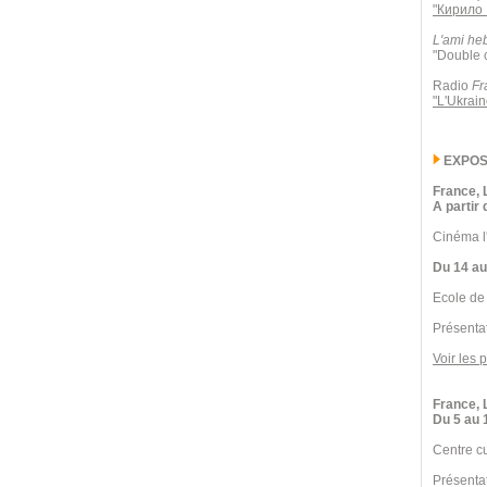
"Кирило 
L'ami he
"Double c
Radio
Fr
"L'Ukrai
EXPOS
France, L
A partir
Cinéma l
Du 14 au
Ecole d
Présentat
Voir les 
France, 
Du 5 au 
Centre cu
Présentat