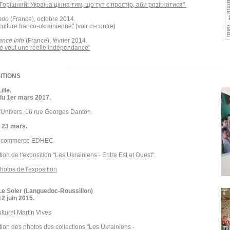
Горішний: Україна цінна тим, що тут є простір, аби розігнатися"
bdo
(France), octobre 2014.
ulture franco-ukrainienne" (voir ci-contre)
ance Info
(France), février 2014.
ne veut une réelle indépendance"
ITIONS
ille.
 du 1er mars 2017.
'Univers. 16 rue Georges Danton.
 23 mars.
e commerce EDHEC.
ion de l'exposition "Les Ukrainiens - Entre Est et Ouest".
photos de l'exposition
Le Soler (Languedoc-Roussillon)
12 juin 2015.
lturel Martin Vives
ion des photos des collections "Les Ukrainiens -