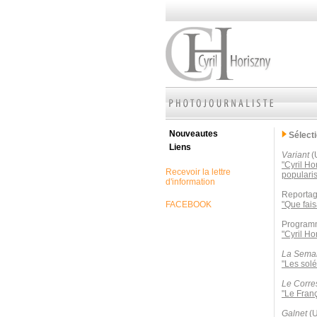
Nouveautes
Sélect
Liens
Variant
(
"Cyril Ho
Recevoir la lettre
popularis
d'information
Reportag
FACEBOOK
"Que fais
Programm
"Cyril Ho
La Semai
"Les solé
Le Corre
"Le Franç
Galnet
(U