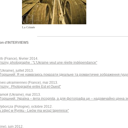
La Crimée
ion d'INTERVIEWS
fo
(France), février 2014.
riszny, photographe : "L'Ukraine veut une réelle indépendance"
(Ukraine), juillet 2013.
Горішний: Я не намагаюсь показати ідеальне та романтичне зображення гуцул
ives ukrainiennes
(France), mai 2013.
riszny : Photographe entre Est et Ouest"
Zamok
(Ukraine), mai 2013.
Горішний: Україна –
terra incognita
, а для фотографа це – надзвичайно цінна з
Wyborcza
(Pologne), octobre 2012.
 zdjęć w Rynku - Lwów ma wciąż tajemnice"
ine), juin 2012.