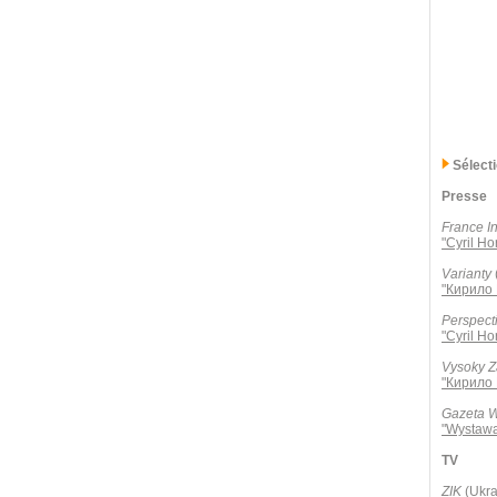
Sélect
Presse
France In
"Cyril Ho
Varianty
"Кирило 
Perspect
"Cyril Ho
Vysoky 
"Кирило 
Gazeta 
"Wystawa
TV
ZIK
(Ukra