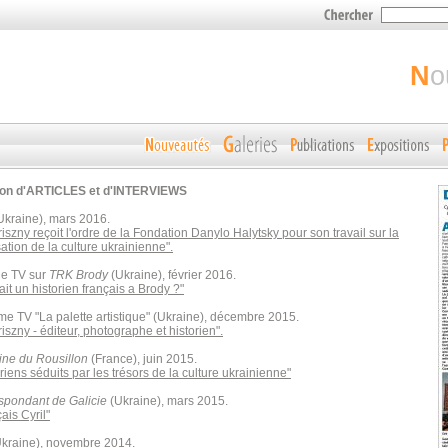
n
ion d'ARTICLES et d'INTERVIEWS
Ukraine), mars 2016.
riszny reçoit l'ordre de la Fondation Danylo Halytsky pour son travail sur la
ation de la culture ukrainienne".
e TV sur
TRK Brody
(Ukraine), février 2016.
ait un historien français a Brody ?"
e TV "La palette artistique" (Ukraine), décembre 2015.
riszny - éditeur, photographe et historien".
ne du Rousillon
(France), juin 2015.
riens séduits par les trésors de la culture ukrainienne"
spondant de Galicie
(Ukraine), mars 2015.
ais Cyril"
kraine), novembre 2014.