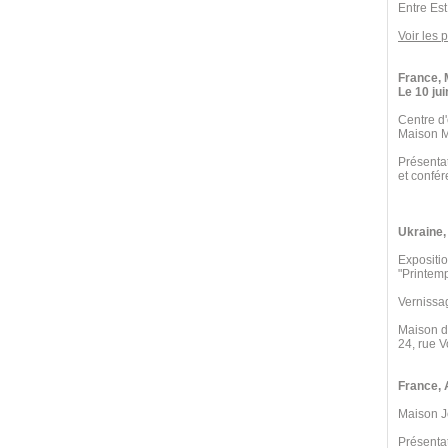
Entre Est
Voir les 
France, 
Le 10 jui
Centre d
Maison M
Présenta
et confér
Ukraine, 
Expositio
"Printemp
Vernissag
Maison d
24, rue 
France, 
Maison J
Présentat