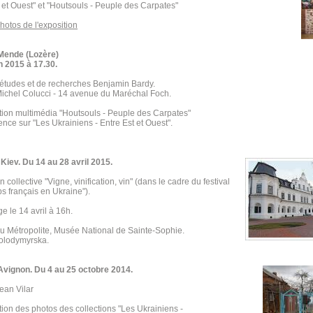
 et Ouest" et "Houtsouls - Peuple des Carpates"
photos de l'exposition
Mende (Lozère)
n 2015 à 17.30.
'études et de recherches Benjamin Bardy.
ichel Colucci - 14 avenue du Maréchal Foch.
tion multimédia "Houtsouls - Peuple des Carpates"
ence sur "Les Ukrainiens - Entre Est et Ouest".
Kiev. Du 14 au 28 avril 2015.
n collective "Vigne, vinification, vin" (dans le cadre du festival
s français en Ukraine").
e le 14 avril à 16h.
u Métropolite, Musée National de Sainte-Sophie.
Volodymyrska.
Avignon. Du 4 au 25 octobre 2014.
ean Vilar
ion des photos des collections "Les Ukrainiens -