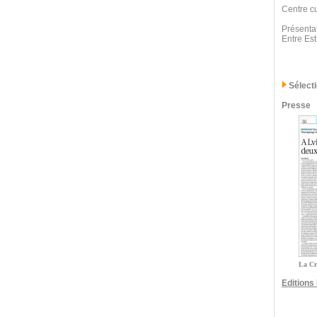
Centre cu
Présentat
Entre Est
Sélect
Presse
La Cr
Edition