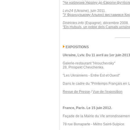
"Чи наблизив Україну до Європи футбол
Lviv24
(Ukraine), juin 2011.
"У Французькому Альянсі виставився Ки
Districtes.info
(Espagne), décembre 2008.
"Els Hutsuls, un poble dels Carpats ucraïn
EXPOSITIONS
Ukraine, Lviv. Du 11 avril au 1er juin 2013
Galerie-restaurant "Hrouchevsky"
28, Prospekt Chevchenka.
"Les Ukrainiens - Entre Est et Ouest"
Dans le cadre du "Printemps Français en 
Revue de Presse
/
Vue de l'exposition
France, Paris. Le 15 juin 2012.
Façade de la Mairie du VIe arrondissement
78 rue Bonaparte - Métro Saint-Sulpice.