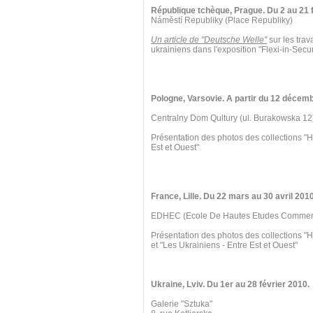
République tchèque, Prague. Du 2 au 21 f
Náměstí Republiky (Place Republiky)
Un article de "Deutsche Welle"
sur les trav
ukrainiens dans l'exposition "Flexi-in-Secur
Pologne, Varsovie. A partir du 12 décem
Centralny Dom Qultury (ul. Burakowska 12
Présentation des photos des collections "H
Est et Ouest"
France, Lille. Du 22 mars au 30 avril 2010
EDHEC (Ecole De Hautes Etudes Commercia
Présentation des photos des collections "
et "Les Ukrainiens - Entre Est et Ouest"
Ukraine, Lviv. Du 1er au 28 février 2010.
Galerie "Sztuka"