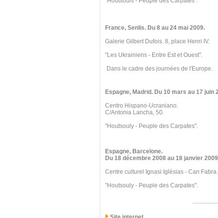
"Houtsouls - Peuple des Carpates".
France, Senlis
. Du 8
au 24 mai 2009.
Galerie Gilbert Dufois. 8, place Henri IV.
"Les Ukrainiens - Entre Est et Ouest".
Dans le cadre des journées de l'Europe.
Espagne, Madrid
. Du 10 mars
au 17 juin 
Centro Hispano-Ucraniano.
C/Antonia Lancha, 50.
"Houtsouly - Peuple des Carpates".
Espagne, Barcelone
.
Du 18 décembre 2008
au 18 janvier 2009
Centre culturel Ignasi Iglésias - Can Fabra.
"Houtsouly - Peuple des Carpates".
Site internet