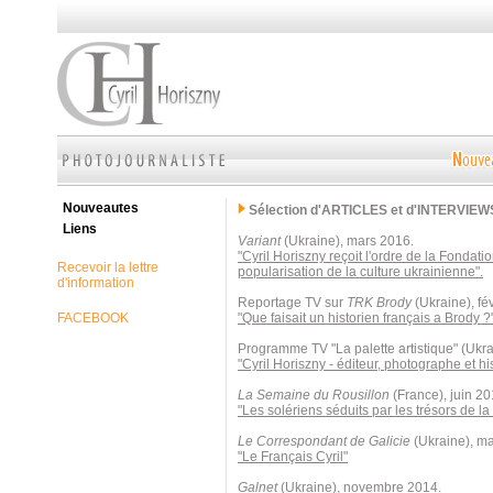
Nouveautes
Sélection d'ARTICLES et d'INTERVIEW
Liens
Variant
(Ukraine), mars 2016.
"Cyril Horiszny reçoit l'ordre de la Fondati
Recevoir la lettre
popularisation de la culture ukrainienne".
d'information
Reportage TV sur
TRK Brody
(Ukraine), fé
FACEBOOK
"Que faisait un historien français a Brody ?
Programme TV "La palette artistique" (Ukr
"Cyril Horiszny - éditeur, photographe et his
La Semaine du Rousillon
(France), juin 20
"Les solériens séduits par les trésors de la
Le Correspondant de Galicie
(Ukraine), ma
"Le Français Cyril"
Galnet
(Ukraine), novembre 2014.