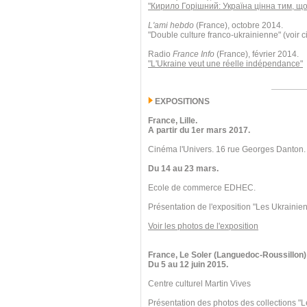
"Кирило Горішний: Україна цінна тим, що
L'ami hebdo
(France), octobre 2014.
"Double culture franco-ukrainienne" (voir c
Radio
France Info
(France), février 2014.
"L'Ukraine veut une réelle indépendance"
EXPOSITIONS
France, Lille.
A partir du 1er mars 2017.
Cinéma l'Univers. 16 rue Georges Danton.
Du 14 au 23 mars.
Ecole de commerce EDHEC.
Présentation de l'exposition "Les Ukrainien
Voir les photos de l'exposition
France, Le Soler (Languedoc-Roussillon)
Du 5 au 12 juin 2015.
Centre culturel Martin Vives
Présentation des photos des collections "L