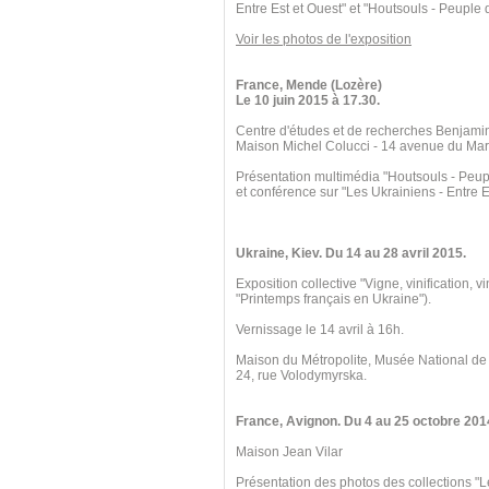
Entre Est et Ouest" et "Houtsouls - Peuple
Voir les photos de l'exposition
France, Mende (Lozère)
Le 10 juin 2015 à 17.30.
Centre d'études et de recherches Benjami
Maison Michel Colucci - 14 avenue du Mar
Présentation multimédia "Houtsouls - Peu
et conférence sur "Les Ukrainiens - Entre E
Ukraine, Kiev. Du 14 au 28 avril 2015.
Exposition collective "Vigne, vinification, v
"Printemps français en Ukraine").
Vernissage le 14 avril à 16h.
Maison du Métropolite, Musée National de
24, rue Volodymyrska.
France, Avignon. Du 4 au 25 octobre 201
Maison Jean Vilar
Présentation des photos des collections "L