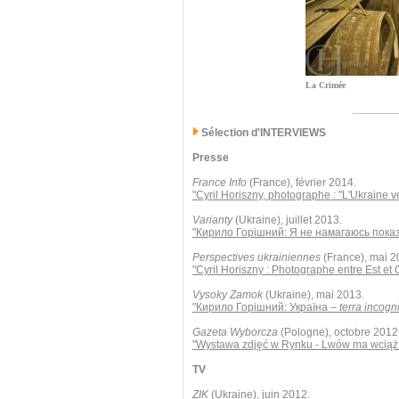
La Crimée
Sélection d'INTERVIEWS
Presse
France Info
(France), février 2014.
"Cyril Horiszny, photographe : "L'Ukraine 
Varianty
(Ukraine), juillet 2013.
"Кирило Горішний: Я не намагаюсь пока
Perspectives ukrainiennes
(France), mai 2
"Cyril Horiszny : Photographe entre Est et 
Vysoky Zamok
(Ukraine), mai 2013.
"Кирило Горішний: Україна –
terra incogn
Gazeta Wyborcza
(Pologne), octobre 2012
"Wystawa zdjęć w Rynku - Lwów ma wciąż 
TV
ZIK
(Ukraine), juin 2012.