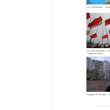
Les Ukrainiens – Entr
La crise politique – Po
"rouge et bleue"
Femmes d’Ukraine - En