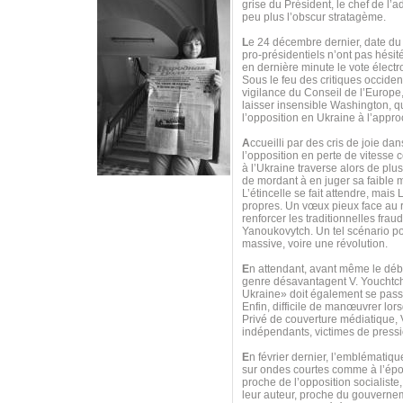
grise du Président, le chef de l’
peu plus l’obscur stratagème.
L
e 24 décembre dernier, date du
pro-présidentiels n’ont pas hésit
en dernière minute le vote électr
Sous le feu des critiques occident
vigilance du Conseil de l’Europe,
laisser insensible Washington, qu
l’opposition en Ukraine à l’appro
A
ccueilli par des cris de joie d
l’opposition en perte de vitess
à l’Ukraine traverse alors de pl
de mordant à en juger sa faible m
L’étincelle se fait attendre, mai
propres. Un vœux pieux face au re
renforcer les traditionnelles frau
Yanoukovytch. Un tel scénario pou
massive, voire une révolution.
E
n attendant, avant même le débu
genre désavantagent V. Youchtche
Ukraine» doit également se passer
Enfin, difficile de manœuvrer lor
Privé de couverture médiatique,
indépendants, victimes de pressi
E
n février dernier, l’emblématiq
sur ondes courtes comme à l’époq
proche de l’opposition socialiste,
leur auteur, proche du gouvernem