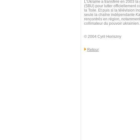
L’Ukraine a transféré en 2003 la 
(SBU) pour lutter officiellement c
la Toile. Et puis si la télévisio
seule la chaîne indépendante
Ka
rencontrés en région, notamment à
collimateur du pouvoir ukrainien.
© 2004 Cyril Horiszny
Retour