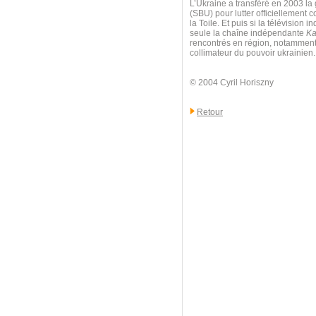
L’Ukraine a transféré en 2003 la 
(SBU) pour lutter officiellement c
la Toile. Et puis si la télévisio
seule la chaîne indépendante
Ka
rencontrés en région, notamment à
collimateur du pouvoir ukrainien.
© 2004 Cyril Horiszny
Retour