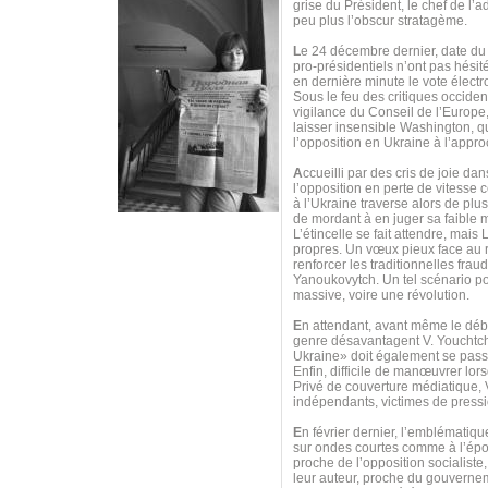
grise du Président, le chef de l’
peu plus l’obscur stratagème.
L
e 24 décembre dernier, date du
pro-présidentiels n’ont pas hésit
en dernière minute le vote électr
Sous le feu des critiques occident
vigilance du Conseil de l’Europe,
laisser insensible Washington, qu
l’opposition en Ukraine à l’appro
A
ccueilli par des cris de joie d
l’opposition en perte de vitess
à l’Ukraine traverse alors de pl
de mordant à en juger sa faible m
L’étincelle se fait attendre, mai
propres. Un vœux pieux face au re
renforcer les traditionnelles frau
Yanoukovytch. Un tel scénario pou
massive, voire une révolution.
E
n attendant, avant même le débu
genre désavantagent V. Youchtche
Ukraine» doit également se passer
Enfin, difficile de manœuvrer lor
Privé de couverture médiatique,
indépendants, victimes de pressi
E
n février dernier, l’emblématiq
sur ondes courtes comme à l’époq
proche de l’opposition socialiste,
leur auteur, proche du gouvernem