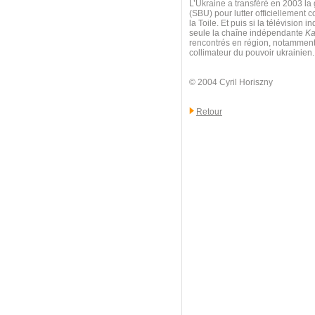
L’Ukraine a transféré en 2003 la 
(SBU) pour lutter officiellement c
la Toile. Et puis si la télévisio
seule la chaîne indépendante
Ka
rencontrés en région, notamment à
collimateur du pouvoir ukrainien.
© 2004 Cyril Horiszny
Retour