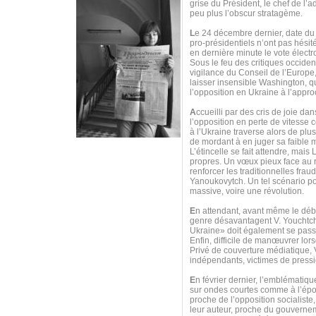
grise du Président, le chef de l’
peu plus l’obscur stratagème.
L
e 24 décembre dernier, date du
pro-présidentiels n’ont pas hésit
en dernière minute le vote électr
Sous le feu des critiques occident
vigilance du Conseil de l’Europe,
laisser insensible Washington, qu
l’opposition en Ukraine à l’appro
A
ccueilli par des cris de joie d
l’opposition en perte de vitess
à l’Ukraine traverse alors de pl
de mordant à en juger sa faible m
L’étincelle se fait attendre, mai
propres. Un vœux pieux face au re
renforcer les traditionnelles frau
Yanoukovytch. Un tel scénario pou
massive, voire une révolution.
E
n attendant, avant même le débu
genre désavantagent V. Youchtche
Ukraine» doit également se passer
Enfin, difficile de manœuvrer lor
Privé de couverture médiatique,
indépendants, victimes de pressi
E
n février dernier, l’emblématiq
sur ondes courtes comme à l’époq
proche de l’opposition socialiste,
leur auteur, proche du gouvernem