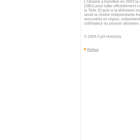
L’Ukraine a transféré en 2003 la 
(SBU) pour lutter officiellement c
la Toile. Et puis si la télévisio
seule la chaîne indépendante
Ka
rencontrés en région, notamment à
collimateur du pouvoir ukrainien.
© 2004 Cyril Horiszny
Retour