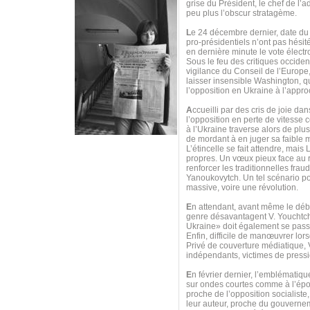
grise du Président, le chef de l’
peu plus l’obscur stratagème.
L
e 24 décembre dernier, date du
pro-présidentiels n’ont pas hésit
en dernière minute le vote électr
Sous le feu des critiques occident
vigilance du Conseil de l’Europe,
laisser insensible Washington, qu
l’opposition en Ukraine à l’appro
A
ccueilli par des cris de joie d
l’opposition en perte de vitess
à l’Ukraine traverse alors de pl
de mordant à en juger sa faible m
L’étincelle se fait attendre, mai
propres. Un vœux pieux face au re
renforcer les traditionnelles frau
Yanoukovytch. Un tel scénario pou
massive, voire une révolution.
E
n attendant, avant même le débu
genre désavantagent V. Youchtche
Ukraine» doit également se passer
Enfin, difficile de manœuvrer lor
Privé de couverture médiatique,
indépendants, victimes de pressi
E
n février dernier, l’emblématiq
sur ondes courtes comme à l’époq
proche de l’opposition socialiste,
leur auteur, proche du gouvernem