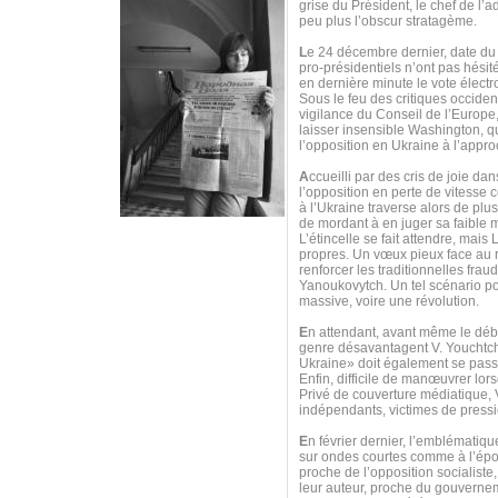
grise du Président, le chef de l’
peu plus l’obscur stratagème.
L
e 24 décembre dernier, date du
pro-présidentiels n’ont pas hésit
en dernière minute le vote électr
Sous le feu des critiques occident
vigilance du Conseil de l’Europe,
laisser insensible Washington, qu
l’opposition en Ukraine à l’appro
A
ccueilli par des cris de joie d
l’opposition en perte de vitess
à l’Ukraine traverse alors de pl
de mordant à en juger sa faible m
L’étincelle se fait attendre, mai
propres. Un vœux pieux face au re
renforcer les traditionnelles frau
Yanoukovytch. Un tel scénario pou
massive, voire une révolution.
E
n attendant, avant même le débu
genre désavantagent V. Youchtche
Ukraine» doit également se passer
Enfin, difficile de manœuvrer lor
Privé de couverture médiatique,
indépendants, victimes de pressi
E
n février dernier, l’emblématiq
sur ondes courtes comme à l’époq
proche de l’opposition socialiste,
leur auteur, proche du gouvernem