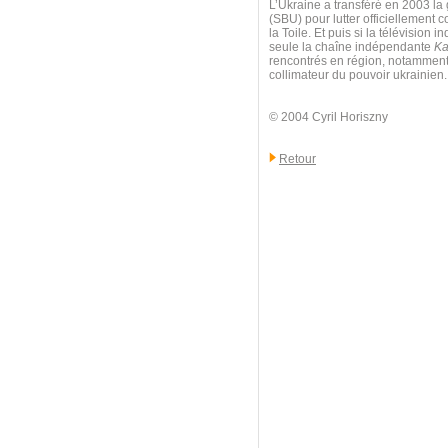
L’Ukraine a transféré en 2003 la 
(SBU) pour lutter officiellement c
la Toile. Et puis si la télévisio
seule la chaîne indépendante
Ka
rencontrés en région, notamment à
collimateur du pouvoir ukrainien.
© 2004 Cyril Horiszny
Retour