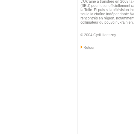
L’Ukraine a transféré en 2003 la 
(SBU) pour lutter officiellement c
la Toile. Et puis si la télévisio
seule la chaîne indépendante
Ka
rencontrés en région, notamment à
collimateur du pouvoir ukrainien.
© 2004 Cyril Horiszny
Retour