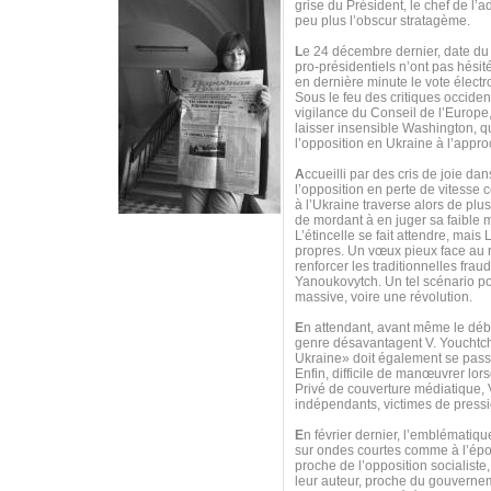
grise du Président, le chef de l’
peu plus l’obscur stratagème.
L
e 24 décembre dernier, date du
pro-présidentiels n’ont pas hésit
en dernière minute le vote électr
Sous le feu des critiques occident
vigilance du Conseil de l’Europe,
laisser insensible Washington, qu
l’opposition en Ukraine à l’appro
A
ccueilli par des cris de joie d
l’opposition en perte de vitess
à l’Ukraine traverse alors de pl
de mordant à en juger sa faible m
L’étincelle se fait attendre, mai
propres. Un vœux pieux face au re
renforcer les traditionnelles frau
Yanoukovytch. Un tel scénario pou
massive, voire une révolution.
E
n attendant, avant même le débu
genre désavantagent V. Youchtche
Ukraine» doit également se passer
Enfin, difficile de manœuvrer lor
Privé de couverture médiatique,
indépendants, victimes de pressi
E
n février dernier, l’emblématiq
sur ondes courtes comme à l’époq
proche de l’opposition socialiste,
leur auteur, proche du gouvernem