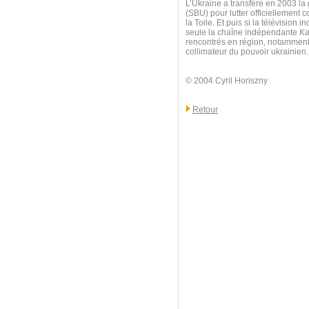
L’Ukraine a transféré en 2003 la 
(SBU) pour lutter officiellement c
la Toile. Et puis si la télévisio
seule la chaîne indépendante
Ka
rencontrés en région, notamment à
collimateur du pouvoir ukrainien.
© 2004 Cyril Horiszny
Retour