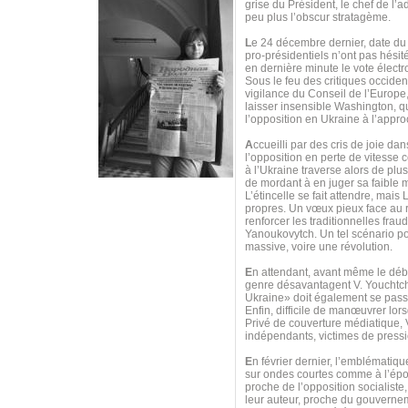
grise du Président, le chef de l’
peu plus l’obscur stratagème.
L
e 24 décembre dernier, date du
pro-présidentiels n’ont pas hésit
en dernière minute le vote électr
Sous le feu des critiques occident
vigilance du Conseil de l’Europe,
laisser insensible Washington, qu
l’opposition en Ukraine à l’appro
A
ccueilli par des cris de joie d
l’opposition en perte de vitess
à l’Ukraine traverse alors de pl
de mordant à en juger sa faible m
L’étincelle se fait attendre, mai
propres. Un vœux pieux face au re
renforcer les traditionnelles frau
Yanoukovytch. Un tel scénario pou
massive, voire une révolution.
E
n attendant, avant même le débu
genre désavantagent V. Youchtche
Ukraine» doit également se passer
Enfin, difficile de manœuvrer lor
Privé de couverture médiatique,
indépendants, victimes de pressi
E
n février dernier, l’emblématiq
sur ondes courtes comme à l’époq
proche de l’opposition socialiste,
leur auteur, proche du gouvernem