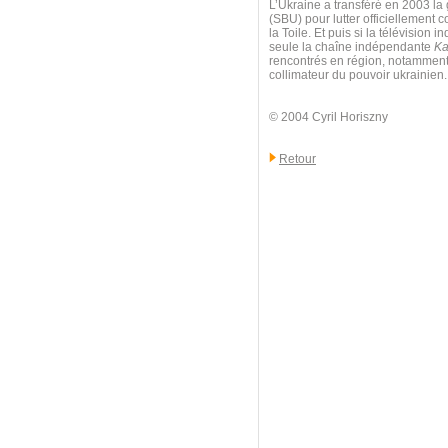
L’Ukraine a transféré en 2003 la 
(SBU) pour lutter officiellement c
la Toile. Et puis si la télévisio
seule la chaîne indépendante
Ka
rencontrés en région, notamment à
collimateur du pouvoir ukrainien.
© 2004 Cyril Horiszny
Retour