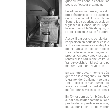
grise du Président, le chef de l’
peu plus l’obscur stratagème.
L
e 24 décembre dernier, date du
pro-présidentiels n’ont pas hésit
en dernière minute le vote électr
Sous le feu des critiques occident
vigilance du Conseil de l’Europe,
laisser insensible Washington, qu
l’opposition en Ukraine à l’appro
A
ccueilli par des cris de joie d
l’opposition en perte de vitess
à l’Ukraine traverse alors de pl
de mordant à en juger sa faible m
L’étincelle se fait attendre, mai
propres. Un vœux pieux face au re
renforcer les traditionnelles frau
Yanoukovytch. Un tel scénario pou
massive, voire une révolution.
E
n attendant, avant même le débu
genre désavantagent V. Youchtche
Ukraine» doit également se passer
Enfin, difficile de manœuvrer lor
Privé de couverture médiatique,
indépendants, victimes de pressi
E
n février dernier, l’emblématiq
sur ondes courtes comme à l’époq
proche de l’opposition socialiste,
leur auteur, proche du gouvernem