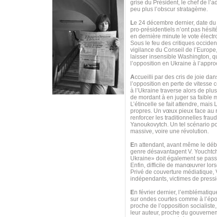
grise du Président, le chef de l’
peu plus l’obscur stratagème.
L
e 24 décembre dernier, date du
pro-présidentiels n’ont pas hésit
en dernière minute le vote électr
Sous le feu des critiques occident
vigilance du Conseil de l’Europe,
laisser insensible Washington, qu
l’opposition en Ukraine à l’appro
A
ccueilli par des cris de joie d
l’opposition en perte de vitess
à l’Ukraine traverse alors de pl
de mordant à en juger sa faible m
L’étincelle se fait attendre, mai
propres. Un vœux pieux face au re
renforcer les traditionnelles frau
Yanoukovytch. Un tel scénario pou
massive, voire une révolution.
E
n attendant, avant même le débu
genre désavantagent V. Youchtche
Ukraine» doit également se passer
Enfin, difficile de manœuvrer lor
Privé de couverture médiatique,
indépendants, victimes de pressi
E
n février dernier, l’emblématiq
sur ondes courtes comme à l’époq
proche de l’opposition socialiste,
leur auteur, proche du gouvernem