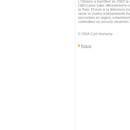
L’Ukraine a transféré en 2003 la 
(SBU) pour lutter officiellement c
la Toile. Et puis si la télévisio
seule la chaîne indépendante
Ka
rencontrés en région, notamment à
collimateur du pouvoir ukrainien.
© 2004 Cyril Horiszny
Retour