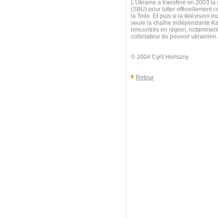
L’Ukraine a transféré en 2003 la 
(SBU) pour lutter officiellement c
la Toile. Et puis si la télévisio
seule la chaîne indépendante
Ka
rencontrés en région, notamment à
collimateur du pouvoir ukrainien.
© 2004 Cyril Horiszny
Retour