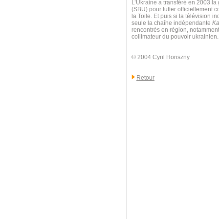
L’Ukraine a transféré en 2003 la 
(SBU) pour lutter officiellement c
la Toile. Et puis si la télévisio
seule la chaîne indépendante
Ka
rencontrés en région, notamment à
collimateur du pouvoir ukrainien.
© 2004 Cyril Horiszny
Retour