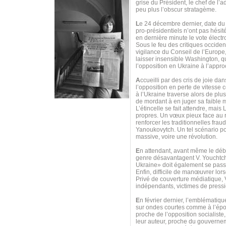
grise du Président, le chef de l’
peu plus l’obscur stratagème.
L
e 24 décembre dernier, date du
pro-présidentiels n’ont pas hésit
en dernière minute le vote électr
Sous le feu des critiques occident
vigilance du Conseil de l’Europe,
laisser insensible Washington, qu
l’opposition en Ukraine à l’appro
A
ccueilli par des cris de joie d
l’opposition en perte de vitess
à l’Ukraine traverse alors de pl
de mordant à en juger sa faible m
L’étincelle se fait attendre, mai
propres. Un vœux pieux face au re
renforcer les traditionnelles frau
Yanoukovytch. Un tel scénario pou
massive, voire une révolution.
E
n attendant, avant même le débu
genre désavantagent V. Youchtche
Ukraine» doit également se passer
Enfin, difficile de manœuvrer lor
Privé de couverture médiatique,
indépendants, victimes de pressi
E
n février dernier, l’emblématiq
sur ondes courtes comme à l’époq
proche de l’opposition socialiste,
leur auteur, proche du gouvernem