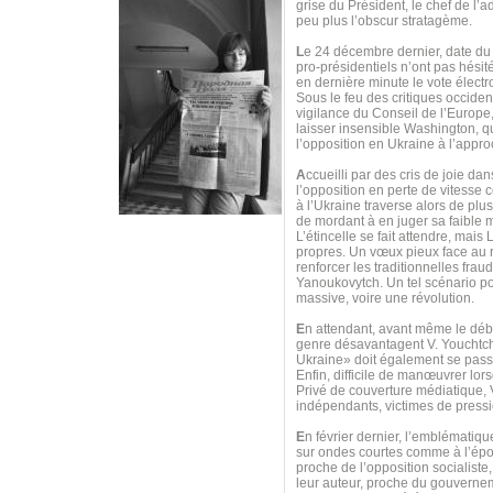
grise du Président, le chef de l’
peu plus l’obscur stratagème.
L
e 24 décembre dernier, date du
pro-présidentiels n’ont pas hésit
en dernière minute le vote électr
Sous le feu des critiques occident
vigilance du Conseil de l’Europe,
laisser insensible Washington, qu
l’opposition en Ukraine à l’appro
A
ccueilli par des cris de joie d
l’opposition en perte de vitess
à l’Ukraine traverse alors de pl
de mordant à en juger sa faible m
L’étincelle se fait attendre, mai
propres. Un vœux pieux face au re
renforcer les traditionnelles frau
Yanoukovytch. Un tel scénario pou
massive, voire une révolution.
E
n attendant, avant même le débu
genre désavantagent V. Youchtche
Ukraine» doit également se passer
Enfin, difficile de manœuvrer lor
Privé de couverture médiatique,
indépendants, victimes de pressi
E
n février dernier, l’emblématiq
sur ondes courtes comme à l’époq
proche de l’opposition socialiste,
leur auteur, proche du gouvernem