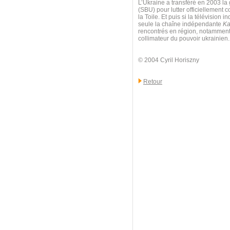
L’Ukraine a transféré en 2003 la 
(SBU) pour lutter officiellement c
la Toile. Et puis si la télévisio
seule la chaîne indépendante
Ka
rencontrés en région, notamment à
collimateur du pouvoir ukrainien.
© 2004 Cyril Horiszny
Retour